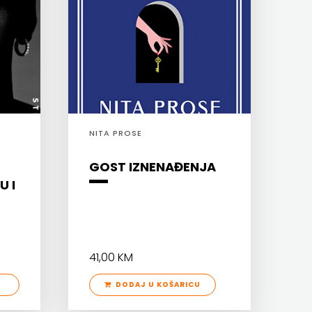
NITA PROSE
GOST IZNENAĐENJA
U I
41,00 KM
DODAJ U KOŠARICU