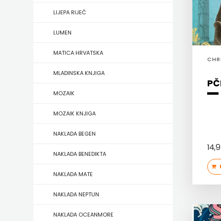
HERCEG
LIJEPA RIJEČ
STJEPAN
LUMEN
KOSAČA
MATICA HRVATSKA
CHR
MLADINSKA KNJIGA
HENA
PČ
MOZAIK
COM
MOZAIK KNJIGA
Hrvatska
NAKLADA BEGEN
sveučilišna
14,
NAKLADA BENEDIKTA
naklada
D
NAKLADA MATE
JELENA
NAKLADA NEPTUN
ROZIĆ
NAKLADA OCEANMORE
KATARINA