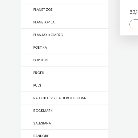
KONCEPT
PLANET ZOE
52,
IZADAVAŠTVO
PLANETOPIJA
KONCEPT
PLANJAX KOMERC
IZDAVAŠTVO
POETIKA
KRŠĆANSKA
POPULUS
SADAŠNJOST
PROFIL
KYRIOS
PULS
LIJEPA
RADIOTELEVIZIJA HERCEG-BOSNE
RIJEČ
ROCKMARK
LUMEN
SALESIANA
MATICA
SANDORF