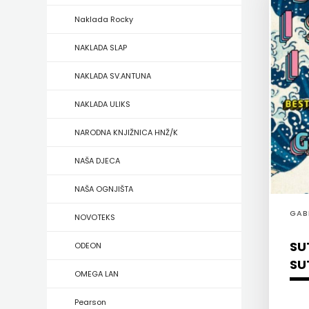
Naklada Rocky
ZRINSKI
NAKLADA SLAP
KNJIGE
NAKLADA SV.ANTUNA
NA
NAKLADA ULIKS
ENGLESKOM
NARODNA KNJIŽNICA HNŽ/K
JEZIKU
NAŠA DJECA
KNJIŽEVNA
NAŠA OGNJIŠTA
ZAKLADA
GAB
NOVOTEKS
FRA
SUT
ODEON
GRGO
SU
OMEGA LAN
MARTIĆ
Pearson