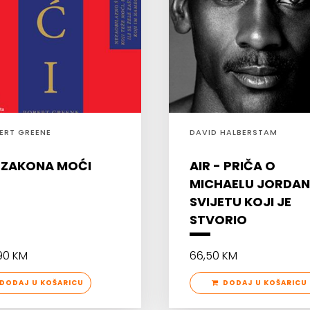
ERT GREENE
DAVID HALBERSTAM
 ZAKONA MOĆI
AIR - PRIČA O
MICHAELU JORDAN
SVIJETU KOJI JE
STVORIO
90 KM
66,50 KM
DODAJ U KOŠARICU
DODAJ U KOŠARICU