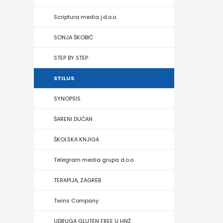
HRVATSKA
Scriptura media j.d.o.o.
MLADINSKA
SONJA ŠKOBIĆ
KNJIGA
STEP BY STEP
MOZAIK
STILUS
MOZAIK
SYNOPSIS
KNJIGA
ŠARENI DUĆAN
NAKLADA
ŠKOLSKA KNJIGA
BEGEN
Telegram media grupa d.o.o.
NAKLADA
TERAPIJA, ZAGREB
BENEDIKTA
Twins Company
NAKLADA
UDRUGA GLUTEN FREE U HNŽ