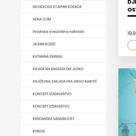
DJE
FIGULUS
HD HERCEG STJEPAN KOSAČA
OS
FOKUS
HENA COM
KOMUNIKACIJE
Hrvatska sveučilišna naklada
19,
FORUM
JELENA ROZIĆ
FRAKTURA
KATARINA ZRINSKI
FRAM
KNJIGE NA ENGLESKOM JEZIKU
ZIRAL
KNJIŽEVNA ZAKLADA FRA GRGO MARTIĆ
GLAS
KONCEPT IZADAVAŠTVO
KONCILA
KONCEPT IZDAVAŠTVO
HARFA
KRŠĆANSKA SADAŠNJOST
HD
KYRIOS