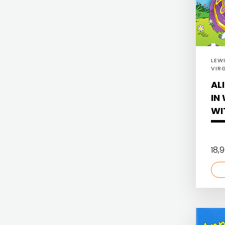
Hrvatska sveučilišna naklada
HERCEG
JELENA ROZIĆ
STJEPAN
KATARINA ZRINSKI
KOSAČA
LEW
KNJIGE NA ENGLESKOM JEZIKU
VIR
HENA
DOO
AL
KNJIŽEVNA ZAKLADA FRA GRGO MARTIĆ
IN
COM
KONCEPT IZADAVAŠTVO
WI
Hrvatska
KONCEPT IZDAVAŠTVO
sveučilišna
KRŠĆANSKA SADAŠNJOST
18,
naklada
KYRIOS
JELENA
LIJEPA RIJEČ
ROZIĆ
LUMEN
KATARINA