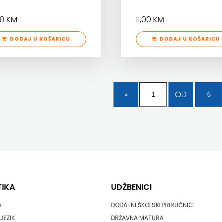
40 KM
11,00 KM
DODAJ U KOŠARICU
DODAJ U KOŠARICU
OD
TIKA
UDŽBENICI
A
DODATNI ŠKOLSKI PRIRUČNICI
JEZIK
DRŽAVNA MATURA