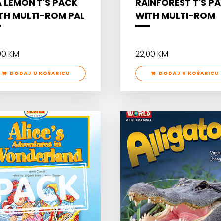
A LEMON T'S PACK
RAINFOREST T'S P
TH MULTI-ROM PAL
WITH MULTI-ROM
00 KM
22,00 KM
DODAJ U KOŠARICU
DODAJ U KOŠARICU