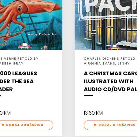
ES VERNE RETOLD BY
CHARLES DICKENS RETOLD 
ZABETH GRAY
VIRGINIA EVANS, JENNY
DOOLEY
.000 LEAGUES
A CHRISTMAS CAR
DER THE SEA
ILUSTRATED WITH
ADER
AUDIO CD/DVD PA
50 KM
13,60 KM
DODAJ U KOŠARICU
DODAJ U KOŠARICU