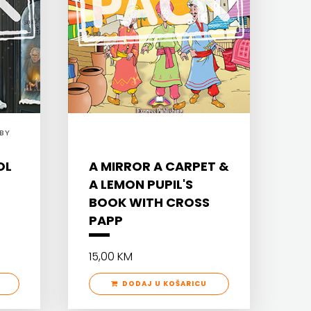
BY
OL
A MIRROR A CARPET &
A LEMON PUPIL'S
L
BOOK WITH CROSS
PAPP
15,00 KM
DODAJ U KOŠARICU