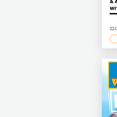
& 
EGMONT
FIGULUS
WI
EVENIO
FOKUS
FIGULUS
KOMUNIKACIJE
22,
FOKUS KOMUNIKACIJE
FORUM
FORUM
FRAKTURA
FRAKTURA
FRAM
FRAM ZIRAL
ZIRAL
GLAS KONCILA
GLAS
HARFA
KONCILA
HD HERCEG STJEPAN KOSAČA
HARFA
HENA COM
HD