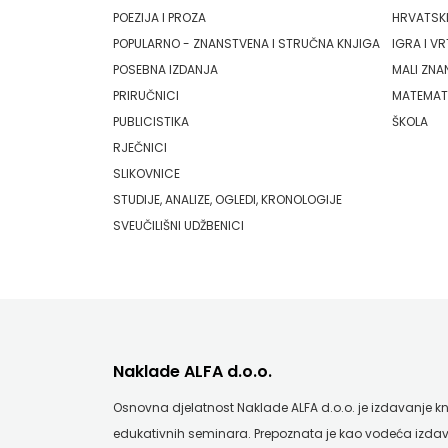
PLANJAX KOMERC
POEZIJA I PROZA
HRVATSKI
HRVATSKA
POPULARNO - ZNANSTVENA I STRUČNA KNJIGA
IGRA I VR
POETIKA
MLADINSKA
POSEBNA IZDANJA
MALI ZNA
PRIRUČNICI
MATEMAT
POPULUS
KNJIGA
PUBLICISTIKA
ŠKOLA
PROFIL
RJEČNICI
MOZAIK
SLIKOVNICE
PULS
MOZAIK
STUDIJE, ANALIZE, OGLEDI, KRONOLOGIJE
RADIOTELEVIZIJA HERCEG-BOSNE
SVEUČILIŠNI UDŽBENICI
KNJIGA
ROCKMARK
NAKLADA
SALESIANA
BEGEN
SANDORF
NAKLADA
Naklade ALFA d.o.o.
Scriptura media j.d.o.o.
BENEDIKTA
Osnovna djelatnost Naklade ALFA d.o.o. je izdavanje knji
SONJA ŠKOBIĆ
edukativnih seminara. Prepoznata je kao vodeća izdav
NAKLADA