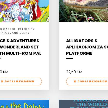
IS CARROLL RETOLD BY
GINIA EVANS-JENNY
LEY
ICE'S ADVENTURES
ALLIGATORS S
 WONDERLAND SET
APLIKACIJOM ZA S
TH MULTI-ROM PAL
PLATFORME
90 KM
22,50 KM
DODAJ U KOŠARICU
DODAJ U KOŠARICU