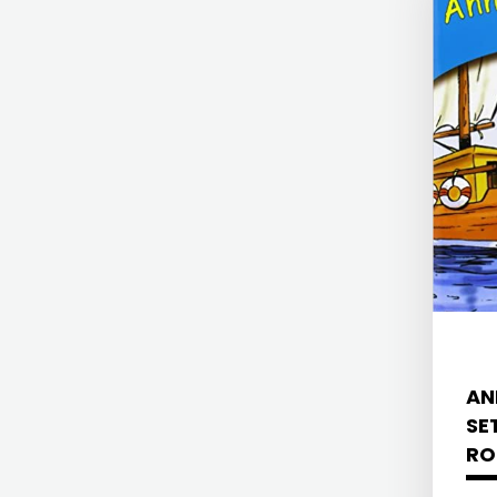
MATICA HRVATSKA
ZRINSKI
MLADINSKA KNJIGA
KNJIGE
MOZAIK
NA
MOZAIK KNJIGA
ENGLESKOM
NAKLADA BEGEN
JEZIKU
NAKLADA BENEDIKTA
KNJIŽEVNA
NAKLADA MATE
ZAKLADA
NAKLADA NEPTUN
FRA
NAKLADA OCEANMORE
AN
GRGO
Naklada Rocky
SE
RO
MARTIĆ
NAKLADA SLAP