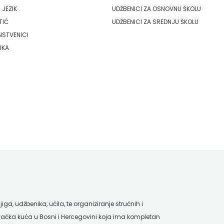
 JEZIK
UDŽBENICI ZA OSNOVNU ŠKOLU
TIĆ
UDŽBENICI ZA SREDNJU ŠKOLU
NSTVENICI
IKA
ga, udžbenika, učila, te organiziranje stručnih i
ačka kuća u Bosni i Hercegovini koja ima kompletan