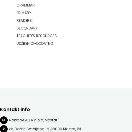
GRAMMAR
PRIMARY
READERS
SECONDARY
TEACHER'S RESOURCES
UDŽBENICI-DODATNO
Kontakt info
Naklade ALFA d.o.o. Mostar
dr. Bariše Smoljana 1c, 88000 Mostar, BiH