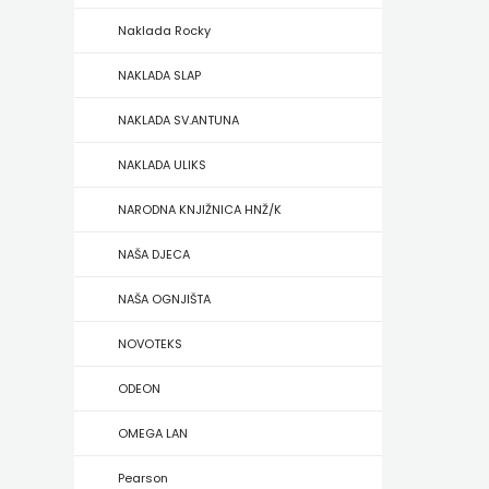
Naklada Rocky
ZRINSKI
NAKLADA SLAP
KNJIGE
NAKLADA SV.ANTUNA
NA
NAKLADA ULIKS
ENGLESKOM
NARODNA KNJIŽNICA HNŽ/K
JEZIKU
NAŠA DJECA
KNJIŽEVNA
NAŠA OGNJIŠTA
ZAKLADA
NOVOTEKS
FRA
ODEON
GRGO
OMEGA LAN
MARTIĆ
Pearson