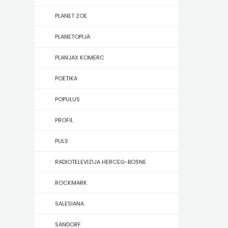
KONCEPT
PLANET ZOE
IZADAVAŠTVO
PLANETOPIJA
KONCEPT
PLANJAX KOMERC
IZDAVAŠTVO
POETIKA
KRŠĆANSKA
POPULUS
SADAŠNJOST
PROFIL
KYRIOS
PULS
LIJEPA
RADIOTELEVIZIJA HERCEG-BOSNE
RIJEČ
ROCKMARK
LUMEN
SALESIANA
MATICA
SANDORF