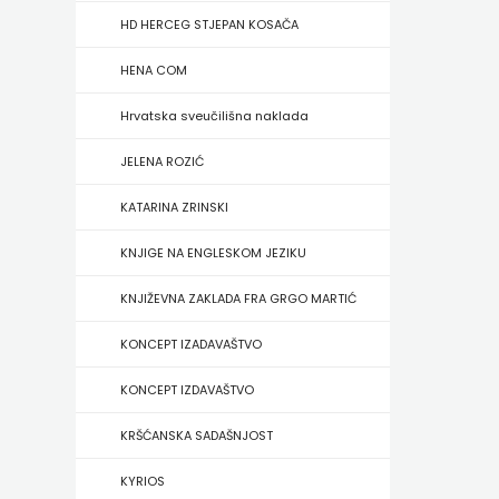
FIGULUS
HD HERCEG STJEPAN KOSAČA
FOKUS
HENA COM
KOMUNIKACIJE
Hrvatska sveučilišna naklada
FORUM
JELENA ROZIĆ
FRAKTURA
KATARINA ZRINSKI
FRAM
KNJIGE NA ENGLESKOM JEZIKU
ZIRAL
KNJIŽEVNA ZAKLADA FRA GRGO MARTIĆ
GLAS
KONCEPT IZADAVAŠTVO
KONCILA
KONCEPT IZDAVAŠTVO
HARFA
KRŠĆANSKA SADAŠNJOST
HD
KYRIOS