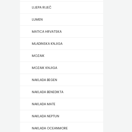
HERCEG
LIJEPA RIJEČ
STJEPAN
LUMEN
KOSAČA
MATICA HRVATSKA
MLADINSKA KNJIGA
HENA
MOZAIK
COM
MOZAIK KNJIGA
Hrvatska
NAKLADA BEGEN
sveučilišna
NAKLADA BENEDIKTA
naklada
NAKLADA MATE
JELENA
NAKLADA NEPTUN
ROZIĆ
NAKLADA OCEANMORE
KATARINA