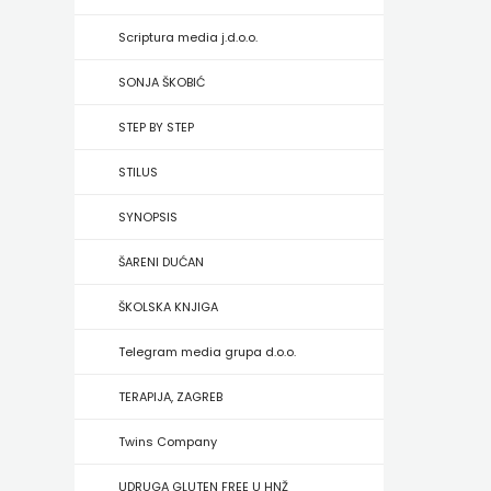
HRVATSKA
Scriptura media j.d.o.o.
MLADINSKA
SONJA ŠKOBIĆ
KNJIGA
STEP BY STEP
MOZAIK
STILUS
MOZAIK
SYNOPSIS
KNJIGA
ŠARENI DUĆAN
NAKLADA
ŠKOLSKA KNJIGA
BEGEN
Telegram media grupa d.o.o.
NAKLADA
TERAPIJA, ZAGREB
BENEDIKTA
Twins Company
NAKLADA
UDRUGA GLUTEN FREE U HNŽ