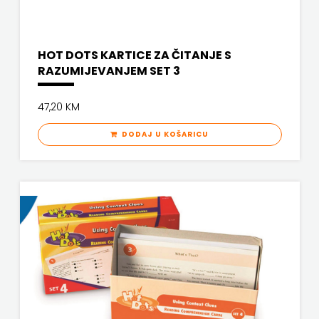
PROFIL
HOT DOTS KARTICE ZA ČITANJE S
PULS
RAZUMIJEVANJEM SET 3
RADIOTELEVIZIJA
47,20 KM
HERCEG-
DODAJ U KOŠARICU
BOSNE
ROCKMARK
SALESIANA
SANDORF
Scriptura
media