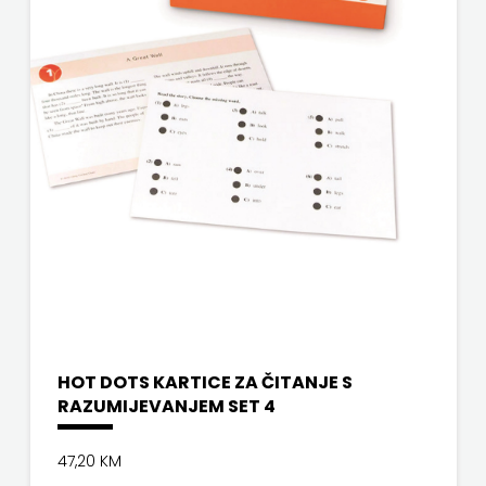
j.d.o.o.
SONJA
ŠKOBIĆ
STEP
BY
STEP
STILUS
SYNOPSIS
ŠARENI
HOT DOTS KARTICE ZA ČITANJE S
RAZUMIJEVANJEM SET 4
DUĆAN
47,20 KM
ŠKOLSKA