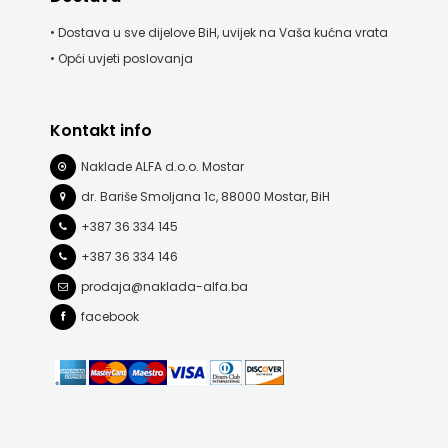
• Dostava u sve dijelove BiH, uvijek na Vaša kućna vrata
• Opći uvjeti poslovanja
Kontakt info
Naklade ALFA d.o.o. Mostar
dr. Bariše Smoljana 1c, 88000 Mostar, BiH
+387 36 334 145
+387 36 334 146
prodaja@naklada-alfa.ba
facebook