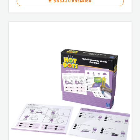
DODAJ U KOŠARICU
MOZAIK
ZRINSKI
MOZAIK KNJIGA
KNJIGE
NAKLADA BEGEN
NA
NAKLADA BENEDIKTA
ENGLESKOM
NAKLADA MATE
JEZIKU
NAKLADA NEPTUN
KNJIŽEVNA
NAKLADA OCEANMORE
ZAKLADA
Naklada Rocky
FRA
NAKLADA SLAP
GRGO
NAKLADA SV.ANTUNA
MARTIĆ
NAKLADA ULIKS