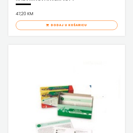
SYNOPSIS
MATE
47,20 KM
ŠARENI DUĆAN
NAKLADA
DODAJ U KOŠARICU
ŠKOLSKA KNJIGA
NEPTUN
Telegram media grupa d.o.o.
NAKLADA
TERAPIJA, ZAGREB
OCEANMORE
Twins Company
Naklada
UDRUGA GLUTEN FREE U HNŽ
Rocky
V.B.Z.
NAKLADA
VERBUM
SLAP
VORTO PALABRA
NAKLADA
ZNANJE