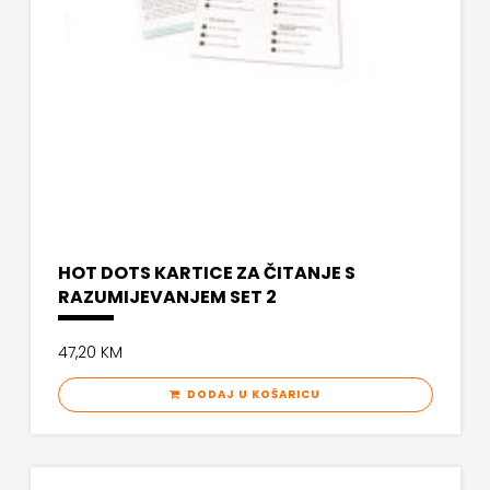
SV.ANTUNA
NAKLADA
ULIKS
NARODNA
KNJIŽNICA
HNŽ/K
HOT DOTS KARTICE ZA ČITANJE S
NAŠA
RAZUMIJEVANJEM SET 2
DJECA
47,20 KM
NAŠA
DODAJ U KOŠARICU
OGNJIŠTA
NOVOTEKS