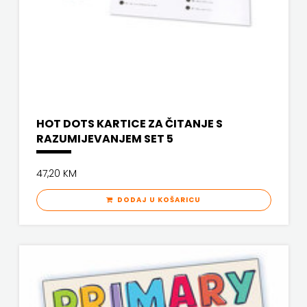
FREE
U
HNŽ
V.B.Z.
HOT DOTS KARTICE ZA ČITANJE S
RAZUMIJEVANJEM SET 5
VERBUM
VORTO
47,20 KM
PALABRA
DODAJ U KOŠARICU
ZNANJE