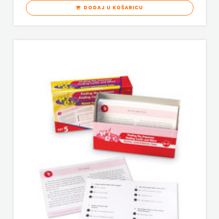
DODAJ U KOŠARICU
KNJIGA
Telegram
media
grupa
d.o.o.
TERAPIJA,
ZAGREB
Twins
Company
UDRUGA
GLUTEN