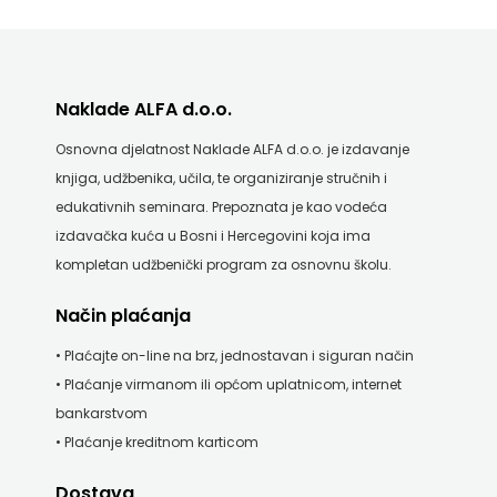
Naklade ALFA d.o.o.
Osnovna djelatnost Naklade ALFA d.o.o. je izdavanje
knjiga, udžbenika, učila, te organiziranje stručnih i
edukativnih seminara. Prepoznata je kao vodeća
izdavačka kuća u Bosni i Hercegovini koja ima
kompletan udžbenički program za osnovnu školu.
Način plaćanja
• Plaćajte on-line na brz, jednostavan i siguran način
• Plaćanje virmanom ili općom uplatnicom, internet
bankarstvom
• Plaćanje kreditnom karticom
Dostava