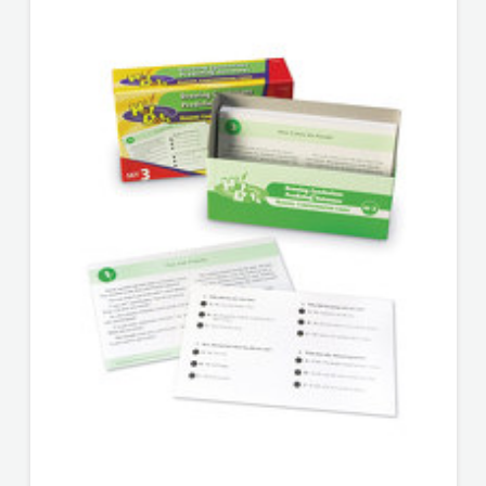
ODEON
OMEGA
LAN
Pearson
PLANET
ZOE
PLANETOPIJA
PLANJAX
KOMERC
POETIKA
POPULUS