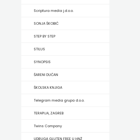
HRVATSKA
Scriptura media j.d.o.o.
MLADINSKA
SONJA ŠKOBIĆ
KNJIGA
STEP BY STEP
MOZAIK
STILUS
MOZAIK
SYNOPSIS
KNJIGA
ŠARENI DUĆAN
NAKLADA
ŠKOLSKA KNJIGA
BEGEN
Telegram media grupa d.o.o.
NAKLADA
TERAPIJA, ZAGREB
BENEDIKTA
Twins Company
NAKLADA
UDRUGA GLUTEN FREE U HNŽ