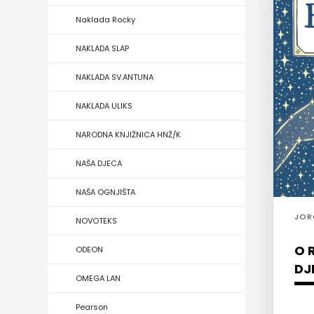
Naklada Rocky
ZRINSKI
NAKLADA SLAP
KNJIGE
NAKLADA SV.ANTUNA
NA
NAKLADA ULIKS
ENGLESKOM
NARODNA KNJIŽNICA HNŽ/K
JEZIKU
NAŠA DJECA
KNJIŽEVNA
NAŠA OGNJIŠTA
ZAKLADA
JOR
NOVOTEKS
FRA
O 
ODEON
GRGO
DJ
OMEGA LAN
MARTIĆ
Pearson