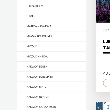
HERCEG
LIJEPA RIJEČ
STJEPAN
LUMEN
KOSAČA
MATICA HRVATSKA
JON
MLADINSKA KNJIGA
HENA
LJ
MOZAIK
TA
COM
MOZAIK KNJIGA
Hrvatska
NAKLADA BEGEN
sveučilišna
43
NAKLADA BENEDIKTA
naklada
NAKLADA MATE
JELENA
NAKLADA NEPTUN
ROZIĆ
NAKLADA OCEANMORE
KATARINA