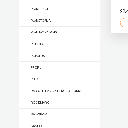
KONCEPT
PLANET ZOE
22
IZADAVAŠTVO
PLANETOPIJA
KONCEPT
PLANJAX KOMERC
IZDAVAŠTVO
POETIKA
KRŠĆANSKA
POPULUS
SADAŠNJOST
PROFIL
KYRIOS
PULS
LIJEPA
RADIOTELEVIZIJA HERCEG-BOSNE
RIJEČ
ROCKMARK
LUMEN
SALESIANA
MATICA
SANDORF