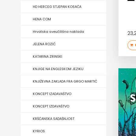
FIGULUS
HD HERCEG STJEPAN KOSAČA
FOKUS
HENA COM
KOMUNIKACIJE
Hrvatska sveučilišna naklada
23
FORUM
JELENA ROZIĆ
D
FRAKTURA
KATARINA ZRINSKI
FRAM
KNJIGE NA ENGLESKOM JEZIKU
ZIRAL
KNJIŽEVNA ZAKLADA FRA GRGO MARTIĆ
GLAS
KONCEPT IZADAVAŠTVO
KONCILA
KONCEPT IZDAVAŠTVO
HARFA
KRŠĆANSKA SADAŠNJOST
HD
KYRIOS