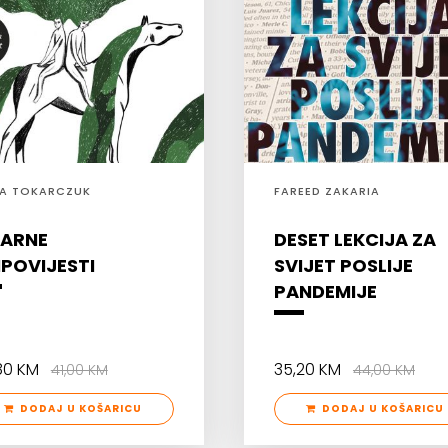
A TOKARCZUK
FAREED ZAKARIA
ZARNE
DESET LEKCIJA ZA
IPOVIJESTI
SVIJET POSLIJE
PANDEMIJE
,80 KM
35,20 KM
41,00 KM
44,00 KM
DODAJ U KOŠARICU
DODAJ U KOŠARICU