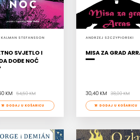
 KALMAN STEFANSSON
ANDRZEJ SZCZYPIORSKI
ETNO SVJETLO I
MISA ZA GRAD ARR
DA DOĐE NOĆ
,60 KM
30,40 KM
54,50 KM
38,00 KM
DODAJ U KOŠARICU
DODAJ U KOŠARICU