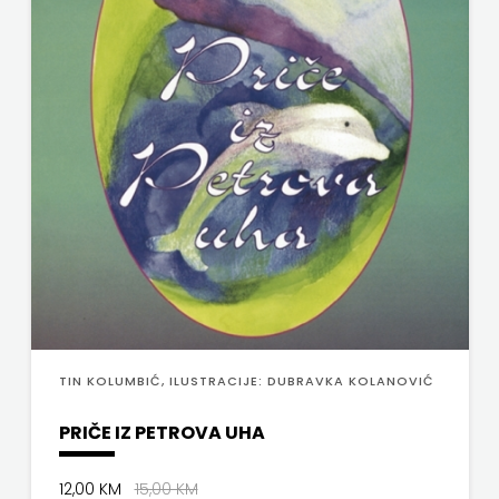
V.B.Z.
MATE
VERBUM
NAKLADA
VORTO PALABRA
NEPTUN
ZNANJE
NAKLADA
OCEANMORE
Naklada
Rocky
NAKLADA
TIN KOLUMBIĆ, ILUSTRACIJE: DUBRAVKA KOLANOVIĆ
SLAP
PRIČE IZ PETROVA UHA
NAKLADA
12,00 KM
15,00 KM