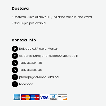
Dostava
• Dostava u sve dijelove BiH, uvijek na Vaša kućna vrata
• Opći uvjeti poslovanja
Kontakt info
Naklade ALFA d.o.o. Mostar
dr. Bariše Smoljana 1c, 88000 Mostar, BiH
+387 36 334 145
+387 36 334 146
prodaja@naklada-alfa.ba
facebook