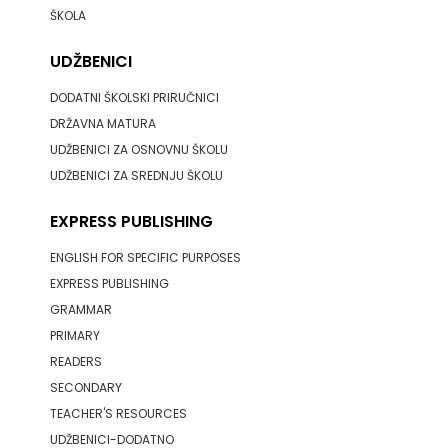
ŠKOLA
FREE
UDŽBENICI
U
DODATNI ŠKOLSKI PRIRUČNICI
HNŽ
DRŽAVNA MATURA
UDŽBENICI ZA OSNOVNU ŠKOLU
V.B.Z.
UDŽBENICI ZA SREDNJU ŠKOLU
VERBUM
EXPRESS PUBLISHING
VORTO
ENGLISH FOR SPECIFIC PURPOSES
EXPRESS PUBLISHING
PALABRA
GRAMMAR
ZNANJE
PRIMARY
READERS
SECONDARY
TEACHER'S RESOURCES
UDŽBENICI-DODATNO