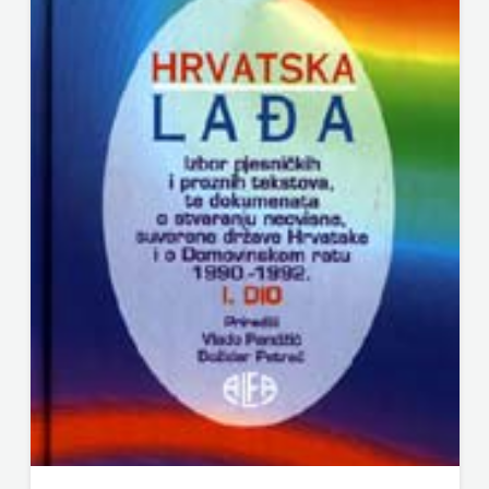
FIGULUS
HD HERCEG STJEPAN KOSAČA
FOKUS
HENA COM
KOMUNIKACIJE
Hrvatska sveučilišna naklada
FORUM
JELENA ROZIĆ
FRAKTURA
KATARINA ZRINSKI
FRAM
KNJIGE NA ENGLESKOM JEZIKU
KNJIŽEVNA ZAKLADA FRA GRGO MARTIĆ
ZIRAL
KONCEPT IZADAVAŠTVO
GLAS
KONCEPT IZDAVAŠTVO
KONCILA
KRŠĆANSKA SADAŠNJOST
HARFA
KYRIOS
HD