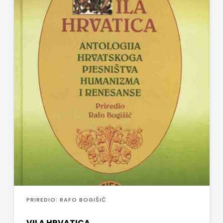
PROFIL
PULS
RADIOTELEVIZIJA
HERCEG-
BOSNE
ROCKMARK
SALESIANA
SANDORF
Scriptura
PRIREDIO: RAFO BOGIŠIĆ
media
VILA HRVATICA