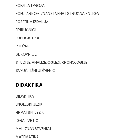
POEZIJA I PROZA
KNJIGA
POPULARNO - ZNANSTVENA I STRUČNA KNJIGA
Telegram
POSEBNA IZDANJA
PRIRUČNICI
media
PUBLICISTIKA
RJEČNICI
grupa
SLIKOVNICE
d.o.o.
STUDIJE, ANALIZE, OGLEDI, KRONOLOGIJE
SVEUČILIŠNI UDŽBENICI
TERAPIJA,
DIDAKTIKA
ZAGREB
DIDAKTIKA
Twins
ENGLESKI JEZIK
Company
HRVATSKI JEZIK
IGRA I VRTIĆ
UDRUGA
MALI ZNANSTVENICI
MATEMATIKA
GLUTEN