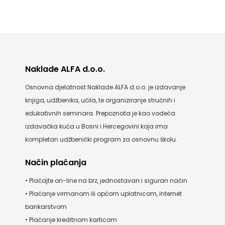
Naklade ALFA d.o.o.
Osnovna djelatnost Naklade ALFA d.o.o. je izdavanje
knjiga, udžbenika, učila, te organiziranje stručnih i
edukativnih seminara. Prepoznata je kao vodeća
izdavačka kuća u Bosni i Hercegovini koja ima
kompletan udžbenički program za osnovnu školu.
Način plaćanja
• Plaćajte on-line na brz, jednostavan i siguran način
• Plaćanje virmanom ili općom uplatnicom, internet
bankarstvom
• Plaćanje kreditnom karticom