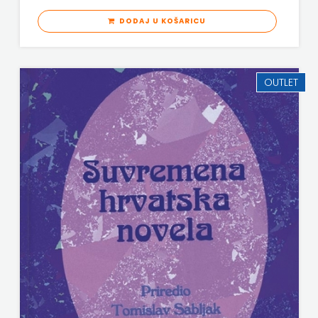
SV.ANTUNA
DODAJ U KOŠARICU
NAKLADA
ULIKS
OUTLET
NARODNA
KNJIŽNICA
HNŽ/K
NAŠA
DJECA
NAŠA
OGNJIŠTA
NOVOTEKS