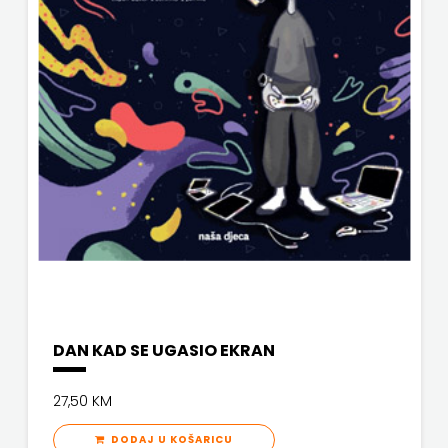
SV.ANTUNA
NAKLADA
ULIKS
NARODNA
KNJIŽNICA
HNŽ/K
NAŠA
DJECA
NAŠA
DAN KAD SE UGASIO EKRAN
OGNJIŠTA
27,50 KM
NOVOTEKS
DODAJ U KOŠARICU