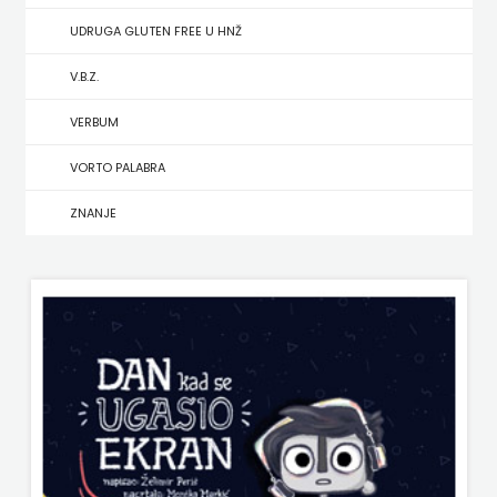
UDRUGA GLUTEN FREE U HNŽ
MATE
V.B.Z.
NAKLADA
VERBUM
NEPTUN
VORTO PALABRA
NAKLADA
ZNANJE
OCEANMORE
Naklada
Rocky
NAKLADA
SLAP
NAKLADA