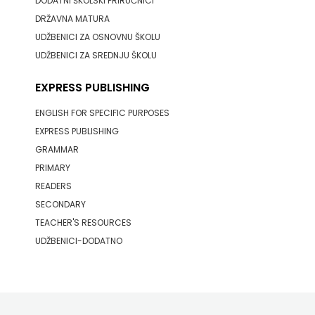
DODATNI ŠKOLSKI PRIRUČNICI
j.d.o.o.
DRŽAVNA MATURA
SONJA
UDŽBENICI ZA OSNOVNU ŠKOLU
UDŽBENICI ZA SREDNJU ŠKOLU
ŠKOBIĆ
EXPRESS PUBLISHING
STEP
ENGLISH FOR SPECIFIC PURPOSES
BY
EXPRESS PUBLISHING
GRAMMAR
STEP
PRIMARY
STILUS
READERS
SECONDARY
SYNOPSIS
TEACHER'S RESOURCES
UDŽBENICI-DODATNO
ŠARENI
DUĆAN
ŠKOLSKA