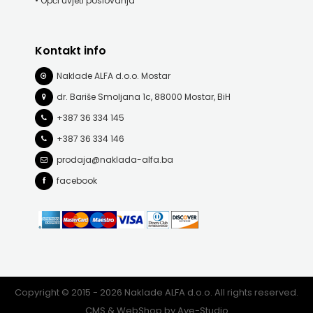
• Opći uvjeti poslovanja
FREE
Kontakt info
U
Naklade ALFA d.o.o. Mostar
HNŽ
dr. Bariše Smoljana 1c, 88000 Mostar, BiH
V.B.Z.
+387 36 334 145
+387 36 334 146
VERBUM
prodaja@naklada-alfa.ba
VORTO
facebook
PALABRA
ZNANJE
Copyright © 2015 - 2026 Naklade ALFA d.o.o. All rights reserved.
CMS & WebShop by
Ave-Studio