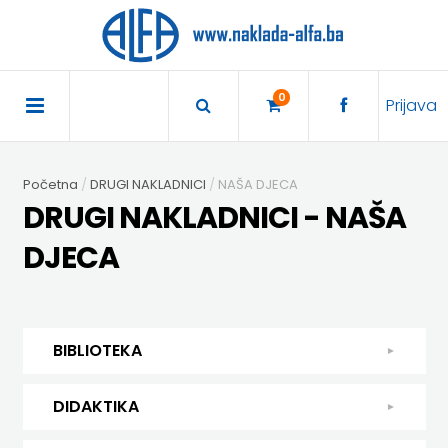
×
POČETNA
0
Prijava
AKCIJA
Početna
DRUGI NAKLADNICI
NAŠA DJECA
TRAJNO
DRUGI NAKLADNICI - NAŠA
SNIŽENO
DJECA
BIBLIOTEKA
DJEČJA
DIDAKTIKA
BIBLIOTEKA
KNJIŽEVNOST
DIDAKTIKA
UDŽBENICI
DJEČJA KNJIŽEVNOST
DIDAKTIKA
KUHARICE
ENGLESKI
KUHARICE
DODATNI
EXPRESS