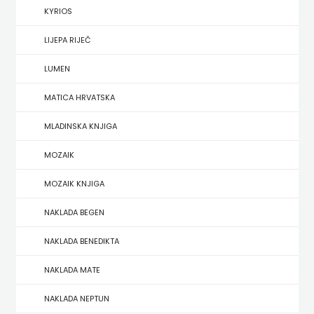
KYRIOS
HERCEG
LIJEPA RIJEČ
STJEPAN
LUMEN
KOSAČA
MATICA HRVATSKA
HENA
MLADINSKA KNJIGA
COM
MOZAIK
Hrvatska
MOZAIK KNJIGA
sveučilišna
NAKLADA BEGEN
naklada
NAKLADA BENEDIKTA
JELENA
NAKLADA MATE
ROZIĆ
NAKLADA NEPTUN
KATARINA