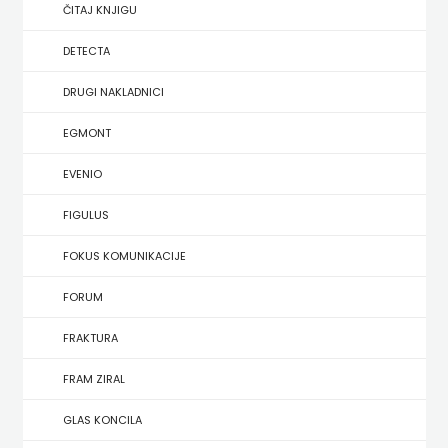
SREDNJU
ČITAJ KNJIGU
SECONDARY
UDŽBENICI ZA SREDNJU ŠKOLU
PRIRUČNICI
BUDILNIK
ŠKOLU
GALERIJA
DETECTA
TEACHER'S
PUBLICISTIKA
IZDAVAŠTVO
DRUGI NAKLADNICI
FAQ
RESOURCES
RJEČNICI
BUYBOOK
EGMONT
UDŽBENICI-
DOWNLOAD
SLIKOVNICE
ČITAJ
EVENIO
DODATNO
KOŠARICA
STUDIJE,
KNJIGU
FIGULUS
ANALIZE,
DETECTA
NASTAVNICI
FOKUS KOMUNIKACIJE
OGLEDI,
DRUGI
FORUM
KRONOLOGIJE
NAKLADNICI
FRAKTURA
SVEUČILIŠNI
EGMONT
FRAM ZIRAL
UDŽBENICI
EVENIO
GLAS KONCILA