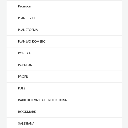
KONCEPT
Pearson
IZADAVAŠTVO
PLANET ZOE
KONCEPT
PLANETOPIJA
IZDAVAŠTVO
PLANJAX KOMERC
KRŠĆANSKA
POETIKA
SADAŠNJOST
POPULUS
KYRIOS
PROFIL
LIJEPA
PULS
RIJEČ
RADIOTELEVIZIJA HERCEG-BOSNE
LUMEN
ROCKMARK
MATICA
SALESIANA