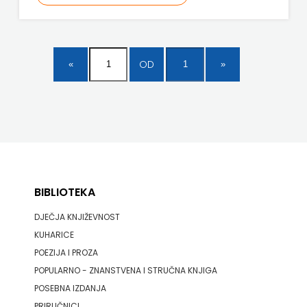
ODEON
OMEGA
OD
LAN
Pearson
PLANET
ZOE
PLANETOPIJA
BIBLIOTEKA
DJEČJA KNJIŽEVNOST
PLANJAX
KUHARICE
KOMERC
POEZIJA I PROZA
POPULARNO - ZNANSTVENA I STRUČNA KNJIGA
POETIKA
POSEBNA IZDANJA
POPULUS
PRIRUČNICI