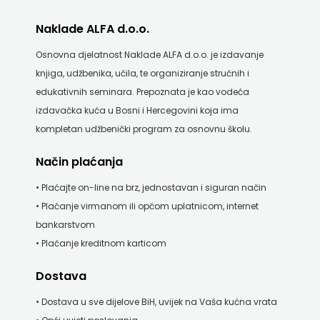
KNJIGA
Naklade ALFA d.o.o.
Telegram
Osnovna djelatnost Naklade ALFA d.o.o. je izdavanje
knjiga, udžbenika, učila, te organiziranje stručnih i
media
edukativnih seminara. Prepoznata je kao vodeća
grupa
izdavačka kuća u Bosni i Hercegovini koja ima
kompletan udžbenički program za osnovnu školu.
d.o.o.
Način plaćanja
TERAPIJA,
• Plaćajte on-line na brz, jednostavan i siguran način
ZAGREB
• Plaćanje virmanom ili općom uplatnicom, internet
bankarstvom
Twins
• Plaćanje kreditnom karticom
Company
Dostava
UDRUGA
• Dostava u sve dijelove BiH, uvijek na Vaša kućna vrata
GLUTEN