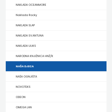
NAKLADA OCEANMORE
ZRINSKI
Naklada Rocky
KNJIGE
NAKLADA SLAP
NA
NAKLADA SV.ANTUNA
ENGLESKOM
NAKLADA ULIKS
JEZIKU
NARODNA KNJIŽNICA HNŽ/K
KNJIŽEVNA
NAŠA DJECA
ZAKLADA
NAŠA OGNJIŠTA
FRA
NOVOTEKS
GRGO
ODEON
MARTIĆ
OMEGA LAN