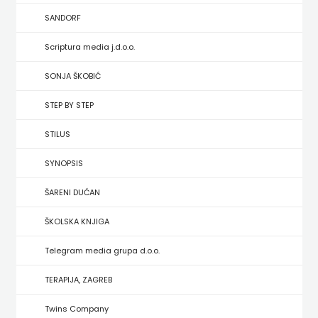
HRVATSKA
SANDORF
MLADINSKA
Scriptura media j.d.o.o.
KNJIGA
SONJA ŠKOBIĆ
STEP BY STEP
MOZAIK
STILUS
MOZAIK
SYNOPSIS
KNJIGA
ŠARENI DUĆAN
NAKLADA
ŠKOLSKA KNJIGA
BEGEN
Telegram media grupa d.o.o.
NAKLADA
TERAPIJA, ZAGREB
BENEDIKTA
Twins Company
NAKLADA