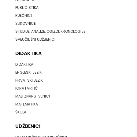
PUBLICISTIKA
PROFIL
RJEČNICI
SLIKOVNICE
PULS
STUDIJE, ANALIZE, OGLEDI, KRONOLOGIJE
RADIOTELEVIZIJA
SVEUČILIŠNI UDŽBENICI
HERCEG-
DIDAKTIKA
BOSNE
DIDAKTIKA
ENGLESKI JEZIK
ROCKMARK
HRVATSKI JEZIK
IGRA I VRTIĆ
SALESIANA
MALI ZNANSTVENICI
SANDORF
MATEMATIKA
ŠKOLA
Scriptura
UDŽBENICI
media