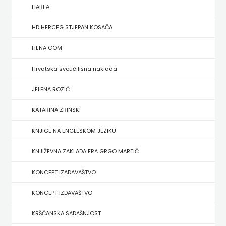
FIGULUS
HARFA
FOKUS
HD HERCEG STJEPAN KOSAČA
KOMUNIKACIJE
HENA COM
FORUM
Hrvatska sveučilišna naklada
FRAKTURA
JELENA ROZIĆ
KATARINA ZRINSKI
FRAM
KNJIGE NA ENGLESKOM JEZIKU
ZIRAL
KNJIŽEVNA ZAKLADA FRA GRGO MARTIĆ
GLAS
KONCEPT IZADAVAŠTVO
KONCILA
KONCEPT IZDAVAŠTVO
HARFA
KRŠĆANSKA SADAŠNJOST
HD