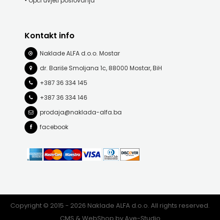
• Opći uvjeti poslovanja
FREE
Kontakt info
U
Naklade ALFA d.o.o. Mostar
HNŽ
dr. Bariše Smoljana 1c, 88000 Mostar, BiH
V.B.Z.
+387 36 334 145
+387 36 334 146
VERBUM
prodaja@naklada-alfa.ba
VORTO
facebook
PALABRA
ZNANJE
Copyright © 2015 - 2026 Naklade ALFA d.o.o. All rights reserved.
CMS & WebShop by
Ave-Studio