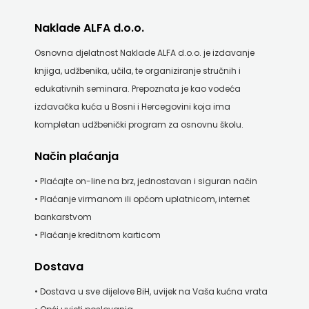
KNJIGA
Naklade ALFA d.o.o.
Telegram
Osnovna djelatnost Naklade ALFA d.o.o. je izdavanje
knjiga, udžbenika, učila, te organiziranje stručnih i
media
edukativnih seminara. Prepoznata je kao vodeća
grupa
izdavačka kuća u Bosni i Hercegovini koja ima
kompletan udžbenički program za osnovnu školu.
d.o.o.
Način plaćanja
TERAPIJA,
• Plaćajte on-line na brz, jednostavan i siguran način
ZAGREB
• Plaćanje virmanom ili općom uplatnicom, internet
bankarstvom
Twins
• Plaćanje kreditnom karticom
Company
Dostava
UDRUGA
• Dostava u sve dijelove BiH, uvijek na Vaša kućna vrata
GLUTEN