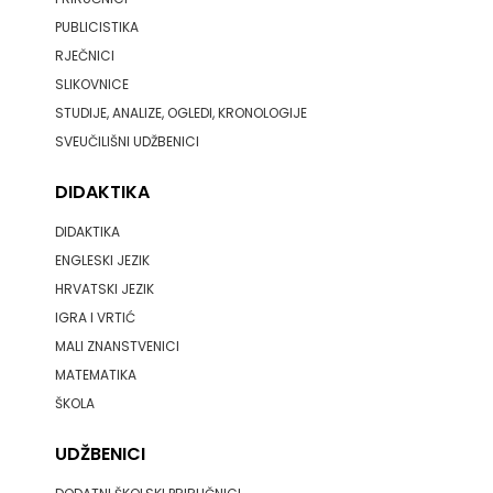
PUBLICISTIKA
PROFIL
RJEČNICI
SLIKOVNICE
PULS
STUDIJE, ANALIZE, OGLEDI, KRONOLOGIJE
RADIOTELEVIZIJA
SVEUČILIŠNI UDŽBENICI
HERCEG-
DIDAKTIKA
BOSNE
DIDAKTIKA
ENGLESKI JEZIK
ROCKMARK
HRVATSKI JEZIK
IGRA I VRTIĆ
SALESIANA
MALI ZNANSTVENICI
SANDORF
MATEMATIKA
ŠKOLA
Scriptura
UDŽBENICI
media