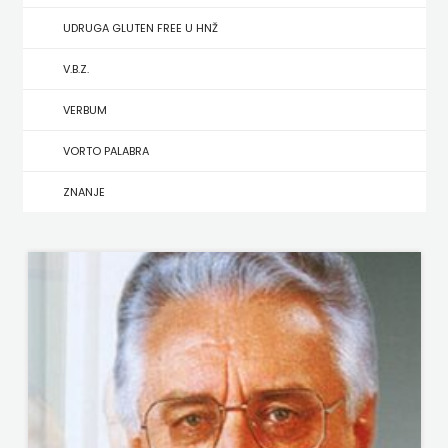
UDRUGA GLUTEN FREE U HNŽ
MATE
V.B.Z.
NAKLADA
VERBUM
NEPTUN
VORTO PALABRA
NAKLADA
ZNANJE
OCEANMORE
Naklada
Rocky
NAKLADA
SLAP
NAKLADA