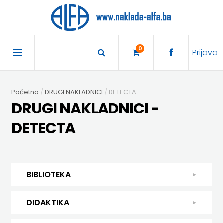
×
POČETNA
0
Prijava
AKCIJA
Početna
DRUGI NAKLADNICI
DETECTA
TRAJNO
DRUGI NAKLADNICI -
SNIŽENO
DETECTA
BIBLIOTEKA
DJEČJA
DIDAKTIKA
BIBLIOTEKA
KNJIŽEVNOST
DIDAKTIKA
UDŽBENICI
DJEČJA KNJIŽEVNOST
DIDAKTIKA
KUHARICE
ENGLESKI
KUHARICE
DODATNI
EXPRESS