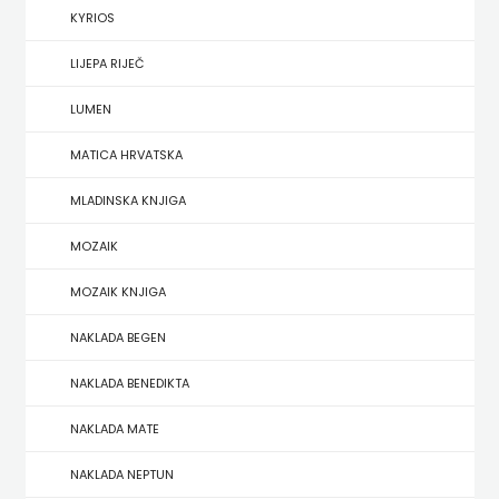
KYRIOS
HERCEG
LIJEPA RIJEČ
STJEPAN
LUMEN
KOSAČA
MATICA HRVATSKA
HENA
MLADINSKA KNJIGA
COM
MOZAIK
Hrvatska
MOZAIK KNJIGA
sveučilišna
NAKLADA BEGEN
naklada
NAKLADA BENEDIKTA
JELENA
NAKLADA MATE
ROZIĆ
NAKLADA NEPTUN
KATARINA