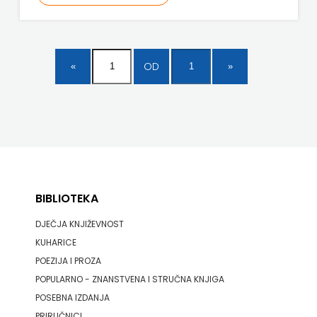
ODEON
OMEGA
OD
LAN
Pearson
PLANET
ZOE
PLANETOPIJA
BIBLIOTEKA
DJEČJA KNJIŽEVNOST
PLANJAX
KUHARICE
KOMERC
POEZIJA I PROZA
POPULARNO - ZNANSTVENA I STRUČNA KNJIGA
POETIKA
POSEBNA IZDANJA
POPULUS
PRIRUČNICI