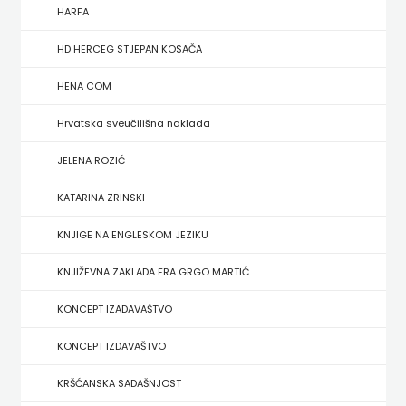
FIGULUS
HARFA
FOKUS
HD HERCEG STJEPAN KOSAČA
KOMUNIKACIJE
HENA COM
FORUM
Hrvatska sveučilišna naklada
FRAKTURA
JELENA ROZIĆ
KATARINA ZRINSKI
FRAM
KNJIGE NA ENGLESKOM JEZIKU
ZIRAL
KNJIŽEVNA ZAKLADA FRA GRGO MARTIĆ
GLAS
KONCEPT IZADAVAŠTVO
KONCILA
KONCEPT IZDAVAŠTVO
HARFA
KRŠĆANSKA SADAŠNJOST
HD