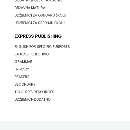
DODATNI ŠKOLSKI PRIRUČNICI
j.d.o.o.
DRŽAVNA MATURA
SONJA
UDŽBENICI ZA OSNOVNU ŠKOLU
UDŽBENICI ZA SREDNJU ŠKOLU
ŠKOBIĆ
EXPRESS PUBLISHING
STEP
ENGLISH FOR SPECIFIC PURPOSES
BY
EXPRESS PUBLISHING
GRAMMAR
STEP
PRIMARY
STILUS
READERS
SECONDARY
SYNOPSIS
TEACHER'S RESOURCES
UDŽBENICI-DODATNO
ŠARENI
DUĆAN
ŠKOLSKA