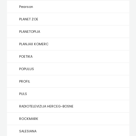
KONCEPT
Pearson
IZADAVAŠTVO
PLANET ZOE
KONCEPT
PLANETOPIJA
IZDAVAŠTVO
PLANJAX KOMERC
KRŠĆANSKA
POETIKA
SADAŠNJOST
POPULUS
KYRIOS
PROFIL
LIJEPA
PULS
RIJEČ
RADIOTELEVIZIJA HERCEG-BOSNE
LUMEN
ROCKMARK
MATICA
SALESIANA