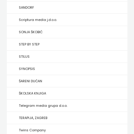
HRVATSKA
SANDORF
MLADINSKA
Scriptura media j.d.o.o.
KNJIGA
SONJA ŠKOBIĆ
STEP BY STEP
MOZAIK
STILUS
MOZAIK
SYNOPSIS
KNJIGA
ŠARENI DUĆAN
NAKLADA
ŠKOLSKA KNJIGA
BEGEN
Telegram media grupa d.o.o.
NAKLADA
TERAPIJA, ZAGREB
BENEDIKTA
Twins Company
NAKLADA