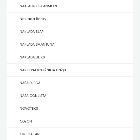
NAKLADA OCEANMORE
ZRINSKI
Naklada Rocky
KNJIGE
NAKLADA SLAP
NA
NAKLADA SV.ANTUNA
ENGLESKOM
NAKLADA ULIKS
JEZIKU
NARODNA KNJIŽNICA HNŽ/K
KNJIŽEVNA
NAŠA DJECA
ZAKLADA
NAŠA OGNJIŠTA
FRA
NOVOTEKS
GRGO
ODEON
MARTIĆ
OMEGA LAN