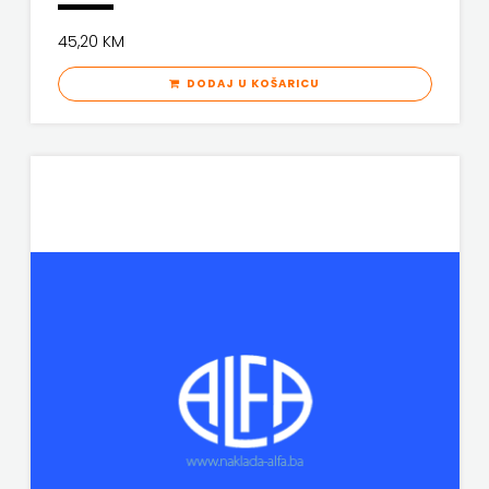
KNJIGA
45,20 KM
Telegram
DODAJ U KOŠARICU
media
grupa
d.o.o.
TERAPIJA,
ZAGREB
Twins
Company
UDRUGA
GLUTEN