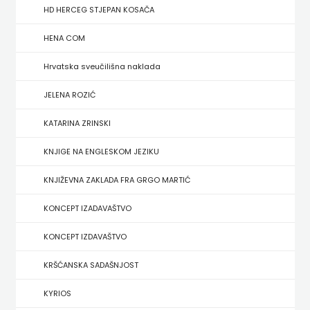
FIGULUS
HD HERCEG STJEPAN KOSAČA
FOKUS
HENA COM
KOMUNIKACIJE
Hrvatska sveučilišna naklada
FORUM
JELENA ROZIĆ
FRAKTURA
KATARINA ZRINSKI
FRAM
KNJIGE NA ENGLESKOM JEZIKU
KNJIŽEVNA ZAKLADA FRA GRGO MARTIĆ
ZIRAL
KONCEPT IZADAVAŠTVO
GLAS
KONCEPT IZDAVAŠTVO
KONCILA
KRŠĆANSKA SADAŠNJOST
HARFA
KYRIOS
HD