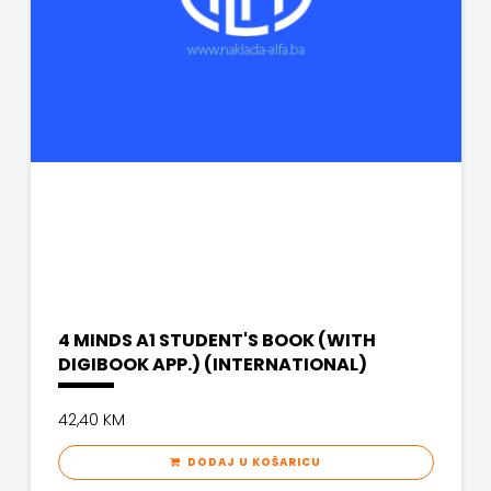
SV.ANTUNA
NAKLADA
ULIKS
NARODNA
KNJIŽNICA
HNŽ/K
NAŠA
DJECA
4 MINDS A1 STUDENT'S BOOK (WITH
DIGIBOOK APP.) (INTERNATIONAL)
NAŠA
42,40 KM
OGNJIŠTA
DODAJ U KOŠARICU
NOVOTEKS