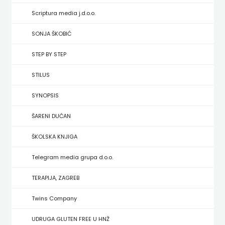
HRVATSKA
Scriptura media j.d.o.o.
MLADINSKA
SONJA ŠKOBIĆ
KNJIGA
STEP BY STEP
MOZAIK
STILUS
SYNOPSIS
MOZAIK
ŠARENI DUĆAN
KNJIGA
ŠKOLSKA KNJIGA
NAKLADA
Telegram media grupa d.o.o.
BEGEN
TERAPIJA, ZAGREB
NAKLADA
Twins Company
BENEDIKTA
UDRUGA GLUTEN FREE U HNŽ
NAKLADA