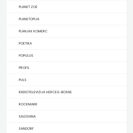
KONCEPT
PLANET ZOE
IZADAVAŠTVO
PLANETOPIJA
KONCEPT
PLANJAX KOMERC
IZDAVAŠTVO
POETIKA
KRŠĆANSKA
POPULUS
SADAŠNJOST
PROFIL
KYRIOS
PULS
LIJEPA
RADIOTELEVIZIJA HERCEG-BOSNE
RIJEČ
ROCKMARK
LUMEN
SALESIANA
MATICA
SANDORF