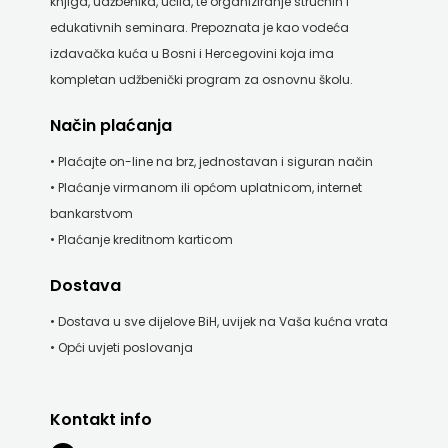
knjiga, udžbenika, učila, te organiziranje stručnih i
edukativnih seminara. Prepoznata je kao vodeća
izdavačka kuća u Bosni i Hercegovini koja ima
kompletan udžbenički program za osnovnu školu.
Način plaćanja
• Plaćajte on-line na brz, jednostavan i siguran način
• Plaćanje virmanom ili općom uplatnicom, internet
bankarstvom
• Plaćanje kreditnom karticom
Dostava
• Dostava u sve dijelove BiH, uvijek na Vaša kućna vrata
• Opći uvjeti poslovanja
Kontakt info