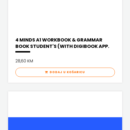
PROFIL
PULS
RADIOTELEVIZIJA
4 MINDS A1 WORKBOOK & GRAMMAR
BOOK STUDENT'S (WITH DIGIBOOK APP.
HERCEG-
BOSNE
28,60 KM
ROCKMARK
DODAJ U KOŠARICU
SALESIANA
SANDORF
Scriptura
media