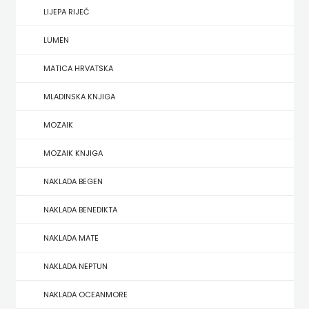
LIJEPA RIJEČ
HERCEG
LUMEN
STJEPAN
MATICA HRVATSKA
KOSAČA
MLADINSKA KNJIGA
HENA
MOZAIK
COM
MOZAIK KNJIGA
Hrvatska
NAKLADA BEGEN
sveučilišna
NAKLADA BENEDIKTA
naklada
NAKLADA MATE
JELENA
NAKLADA NEPTUN
ROZIĆ
NAKLADA OCEANMORE
KATARINA