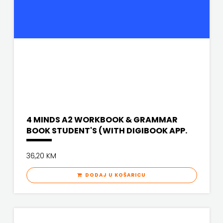
FREE
U
HNŽ
V.B.Z.
VERBUM
4 MINDS A2 WORKBOOK & GRAMMAR
VORTO
BOOK STUDENT'S (WITH DIGIBOOK APP.
PALABRA
36,20 KM
ZNANJE
DODAJ U KOŠARICU