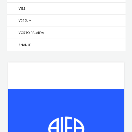
V.B.Z.
MATE
VERBUM
NAKLADA
VORTO PALABRA
NEPTUN
ZNANJE
NAKLADA
OCEANMORE
Naklada
Rocky
NAKLADA
SLAP
NAKLADA