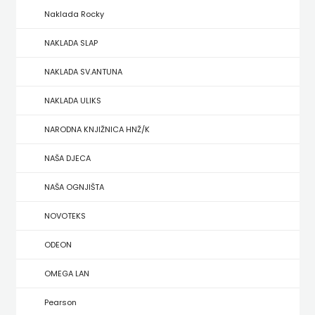
Naklada Rocky
ZRINSKI
NAKLADA SLAP
KNJIGE
NAKLADA SV.ANTUNA
NA
NAKLADA ULIKS
ENGLESKOM
NARODNA KNJIŽNICA HNŽ/K
JEZIKU
NAŠA DJECA
KNJIŽEVNA
NAŠA OGNJIŠTA
ZAKLADA
NOVOTEKS
FRA
ODEON
GRGO
OMEGA LAN
MARTIĆ
Pearson