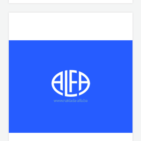
ODEON
OMEGA
LAN
Pearson
PLANET
ZOE
PLANETOPIJA
PLANJAX
KOMERC
POETIKA
POPULUS