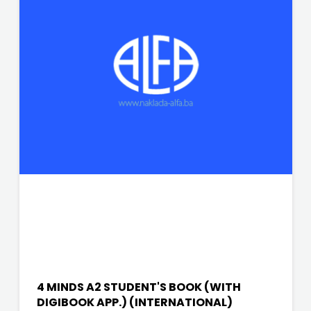
j.d.o.o.
SONJA
ŠKOBIĆ
STEP
BY
STEP
STILUS
SYNOPSIS
ŠARENI
DUĆAN
4 MINDS A2 STUDENT'S BOOK (WITH
ŠKOLSKA
DIGIBOOK APP.) (INTERNATIONAL)