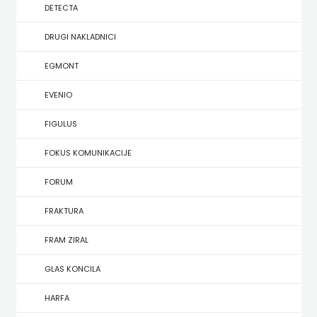
SREDNJU
DETECTA
SECONDARY
PRIRUČNICI
BUDILNIK
ŠKOLU
GALERIJA
DRUGI NAKLADNICI
TEACHER'S
PUBLICISTIKA
IZDAVAŠTVO
EGMONT
FAQ
RESOURCES
RJEČNICI
BUYBOOK
EVENIO
UDŽBENICI-
DOWNLOAD
SLIKOVNICE
ČITAJ
FIGULUS
DODATNO
KOŠARICA
STUDIJE,
KNJIGU
FOKUS KOMUNIKACIJE
ANALIZE,
DETECTA
NASTAVNICI
FORUM
OGLEDI,
DRUGI
FRAKTURA
KRONOLOGIJE
NAKLADNICI
FRAM ZIRAL
SVEUČILIŠNI
EGMONT
GLAS KONCILA
UDŽBENICI
EVENIO
HARFA