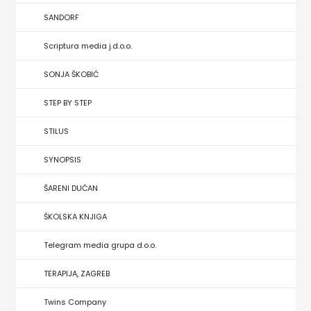
HRVATSKA
SANDORF
MLADINSKA
Scriptura media j.d.o.o.
KNJIGA
SONJA ŠKOBIĆ
STEP BY STEP
MOZAIK
STILUS
MOZAIK
SYNOPSIS
KNJIGA
ŠARENI DUĆAN
NAKLADA
ŠKOLSKA KNJIGA
BEGEN
Telegram media grupa d.o.o.
NAKLADA
TERAPIJA, ZAGREB
BENEDIKTA
Twins Company
NAKLADA