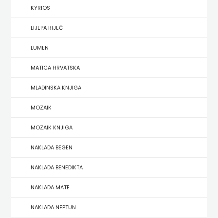
KYRIOS
HERCEG
LIJEPA RIJEČ
STJEPAN
LUMEN
KOSAČA
MATICA HRVATSKA
HENA
MLADINSKA KNJIGA
COM
MOZAIK
Hrvatska
MOZAIK KNJIGA
sveučilišna
NAKLADA BEGEN
naklada
NAKLADA BENEDIKTA
JELENA
NAKLADA MATE
ROZIĆ
NAKLADA NEPTUN
KATARINA