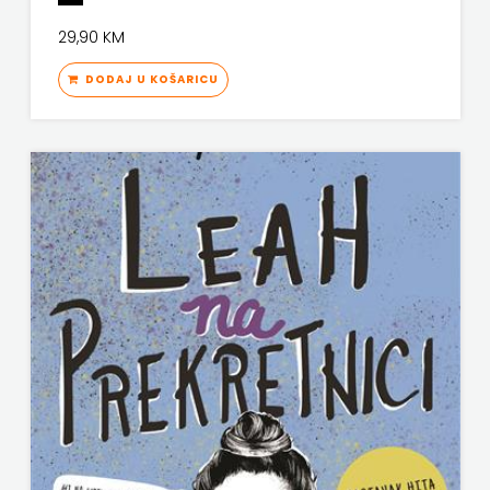
KNJIGA
29,90 KM
Telegram
DODAJ U KOŠARICU
media
grupa
d.o.o.
TERAPIJA,
ZAGREB
Twins
Company
UDRUGA
GLUTEN