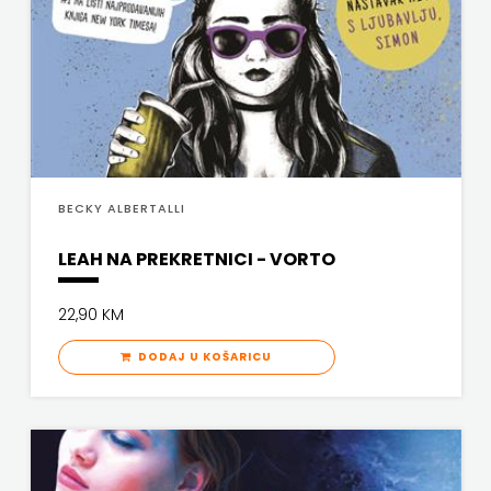
FREE
U
HNŽ
V.B.Z.
BECKY ALBERTALLI
VERBUM
LEAH NA PREKRETNICI - VORTO
VORTO
22,90 KM
PALABRA
DODAJ U KOŠARICU
ZNANJE