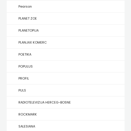
KONCEPT
Pearson
IZADAVAŠTVO
PLANET ZOE
KONCEPT
PLANETOPIJA
IZDAVAŠTVO
PLANJAX KOMERC
KRŠĆANSKA
POETIKA
SADAŠNJOST
POPULUS
KYRIOS
PROFIL
LIJEPA
PULS
RIJEČ
RADIOTELEVIZIJA HERCEG-BOSNE
LUMEN
ROCKMARK
MATICA
SALESIANA