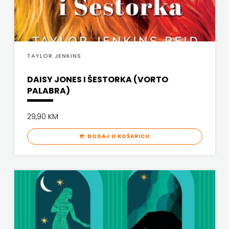
PROFIL
PULS
TAYLOR JENKINS
RADIOTELEVIZIJA
DAISY JONES I ŠESTORKA (VORTO
HERCEG-
PALABRA)
BOSNE
29,90 KM
ROCKMARK
DODAJ U KOŠARICU
SALESIANA
SANDORF
Scriptura
media