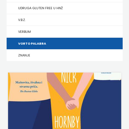
UDRUGA GLUTEN FREE U HNŽ
MATE
V.B.Z.
NAKLADA
VERBUM
NEPTUN
VORTO PALABRA
NAKLADA
ZNANJE
OCEANMORE
Naklada
Rocky
NAKLADA
SLAP
NAKLADA