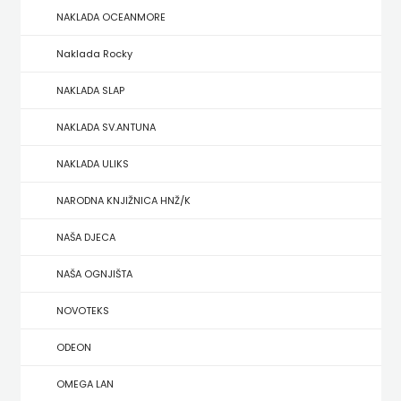
NAKLADA OCEANMORE
ZRINSKI
Naklada Rocky
KNJIGE
NAKLADA SLAP
NA
NAKLADA SV.ANTUNA
ENGLESKOM
NAKLADA ULIKS
JEZIKU
NARODNA KNJIŽNICA HNŽ/K
KNJIŽEVNA
NAŠA DJECA
ZAKLADA
NAŠA OGNJIŠTA
FRA
NOVOTEKS
GRGO
ODEON
MARTIĆ
OMEGA LAN