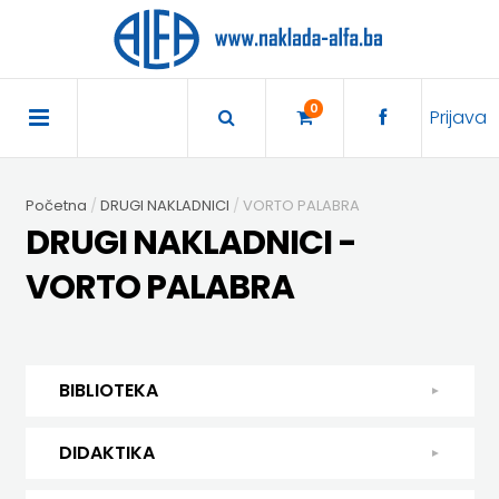
×
POČETNA
0
Prijava
AKCIJA
Početna
DRUGI NAKLADNICI
VORTO PALABRA
TRAJNO
DRUGI NAKLADNICI -
SNIŽENO
VORTO PALABRA
BIBLIOTEKA
DJEČJA
DIDAKTIKA
BIBLIOTEKA
KNJIŽEVNOST
DIDAKTIKA
UDŽBENICI
DJEČJA KNJIŽEVNOST
DIDAKTIKA
KUHARICE
ENGLESKI
KUHARICE
DODATNI
EXPRESS