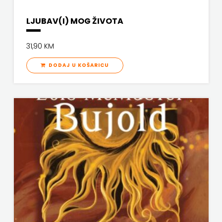
LJUBAV(I) MOG ŽIVOTA
31,90 KM
DODAJ U KOŠARICU