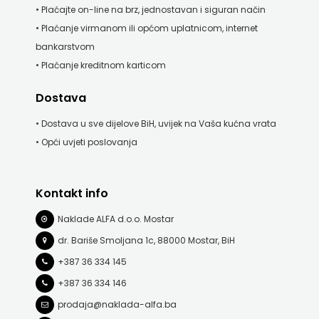
• Plaćajte on-line na brz, jednostavan i siguran način
• Plaćanje virmanom ili općom uplatnicom, internet
bankarstvom
• Plaćanje kreditnom karticom
Dostava
• Dostava u sve dijelove BiH, uvijek na Vaša kućna vrata
• Opći uvjeti poslovanja
Kontakt info
Naklade ALFA d.o.o. Mostar
dr. Bariše Smoljana 1c, 88000 Mostar, BiH
+387 36 334 145
+387 36 334 146
prodaja@naklada-alfa.ba