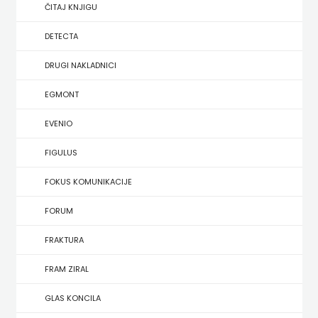
SREDNJU
ČITAJ KNJIGU
SECONDARY
UDŽBENICI ZA SREDNJU ŠKOLU
PRIRUČNICI
BUDILNIK
ŠKOLU
GALERIJA
DETECTA
TEACHER'S
PUBLICISTIKA
IZDAVAŠTVO
DRUGI NAKLADNICI
FAQ
RESOURCES
RJEČNICI
BUYBOOK
EGMONT
UDŽBENICI-
DOWNLOAD
SLIKOVNICE
ČITAJ
EVENIO
DODATNO
KOŠARICA
STUDIJE,
KNJIGU
FIGULUS
ANALIZE,
DETECTA
NASTAVNICI
FOKUS KOMUNIKACIJE
OGLEDI,
DRUGI
FORUM
KRONOLOGIJE
NAKLADNICI
FRAKTURA
SVEUČILIŠNI
EGMONT
FRAM ZIRAL
UDŽBENICI
EVENIO
GLAS KONCILA