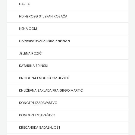
FIGULUS
HARFA
FOKUS
HD HERCEG STJEPAN KOSAČA
KOMUNIKACIJE
HENA COM
FORUM
Hrvatska sveučilišna naklada
FRAKTURA
JELENA ROZIĆ
KATARINA ZRINSKI
FRAM
KNJIGE NA ENGLESKOM JEZIKU
ZIRAL
KNJIŽEVNA ZAKLADA FRA GRGO MARTIĆ
GLAS
KONCEPT IZADAVAŠTVO
KONCILA
KONCEPT IZDAVAŠTVO
HARFA
KRŠĆANSKA SADAŠNJOST
HD