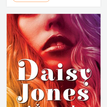
ODEON
OMEGA
LAN
Pearson
PLANET
ZOE
PLANETOPIJA
PLANJAX
KOMERC
POETIKA
POPULUS