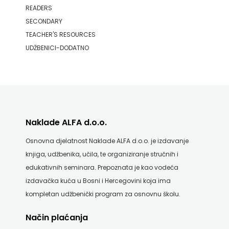
READERS
SECONDARY
TEACHER'S RESOURCES
UDŽBENICI-DODATNO
Naklade ALFA d.o.o.
Osnovna djelatnost Naklade ALFA d.o.o. je izdavanje
knjiga, udžbenika, učila, te organiziranje stručnih i
edukativnih seminara. Prepoznata je kao vodeća
izdavačka kuća u Bosni i Hercegovini koja ima
kompletan udžbenički program za osnovnu školu.
Način plaćanja