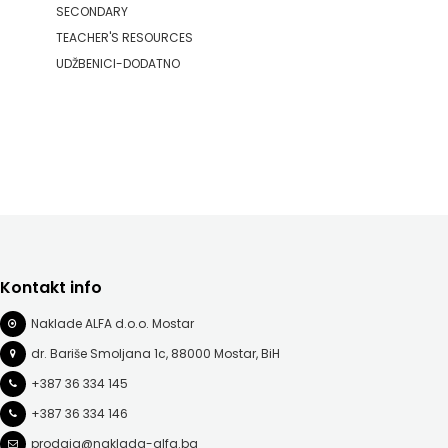
SECONDARY
TEACHER'S RESOURCES
UDŽBENICI-DODATNO
Kontakt info
Naklade ALFA d.o.o. Mostar
dr. Bariše Smoljana 1c, 88000 Mostar, BiH
+387 36 334 145
+387 36 334 146
prodaja@naklada-alfa.ba