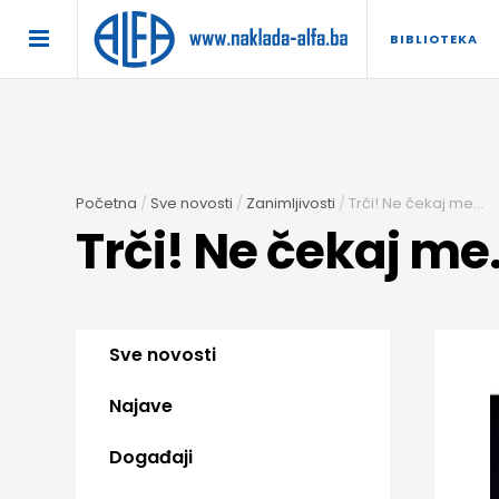
×
BIBLIOTEKA
POČETNA
AKCIJA
Početna
Sve novosti
Zanimljivosti
Trči! Ne čekaj me...
TRAJNO
Trči! Ne čekaj me.
SNIŽENO
BIBLIOTEKA
Sve novosti
DJEČJA
DIDAKTIKA
Najave
KNJIŽEVNOST
DIDAKTIKA
UDŽBENICI
Događaji
KUHARICE
ENGLESKI
DODATNI
EXPRESS