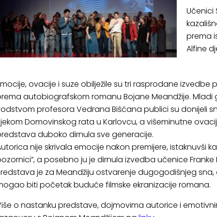
Učenici 
kazališn
prema i
Alfine d
mocije, ovacije i suze obilježile su tri rasprodane izvedbe p
prema autobiografskom romanu Bojane Meandžije. Mladi 
odstvom profesora Vedrana Bišćana publici su donijeli s
ijekom Domovinskog rata u Karlovcu, a višeminutne ovacije 
redstava duboko dirnula sve generacije.
utorica nije skrivala emocije nakon premijere, istaknuvši ka
ozornici”, a posebno ju je dirnula izvedba učenice Franke Bart
redstava je za Meandžiju ostvarenje dugogodišnjeg sna, a
ogao biti početak buduće filmske ekranizacije romana.
iše o nastanku predstave, dojmovima autorice i emotivni