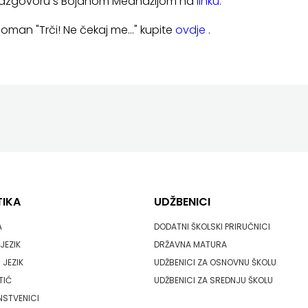
razgovoru s Bojanom Meandžijom na
linku
.
oman "Trči! Ne čekaj me..." kupite
ovdje
.
TIKA
UDŽBENICI
A
DODATNI ŠKOLSKI PRIRUČNICI
JEZIK
DRŽAVNA MATURA
 JEZIK
UDŽBENICI ZA OSNOVNU ŠKOLU
TIĆ
UDŽBENICI ZA SREDNJU ŠKOLU
NSTVENICI