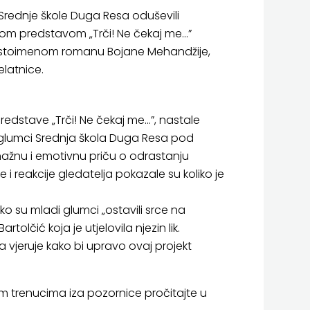
Srednje škole Duga Resa oduševili
om predstavom „Trči! Ne čekaj me...”
stoimenom romanu Bojane Mehandžije,
jelatnice.
redstave „Trči! Ne čekaj me...”, nastale
glumci Srednja škola Duga Resa pod
nažnu i emotivnu priču o odrastanju
i reakcije gledatelja pokazale su koliko je
ko su mladi glumci „ostavili srce na
olčić koja je utjelovila njezin lik.
 vjeruje kako bi upravo ovaj projekt
m trenucima iza pozornice pročitajte u