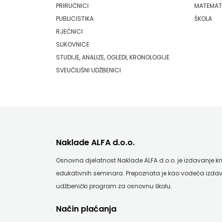
FIGULUS
PRIRUČNICI
MATEMAT
PUBLICISTIKA
ŠKOLA
FOKUS
RJEČNICI
SLIKOVNICE
KOMUNIKACIJE
STUDIJE, ANALIZE, OGLEDI, KRONOLOGIJE
FORUM
SVEUČILIŠNI UDŽBENICI
FRAKTURA
FRAM
ZIRAL
Naklade ALFA d.o.o.
GLAS
Osnovna djelatnost Naklade ALFA d.o.o. je izdavanje knji
KONCILA
edukativnih seminara. Prepoznata je kao vodeća izdav
udžbenički program za osnovnu školu.
HARFA
Način plaćanja
HD