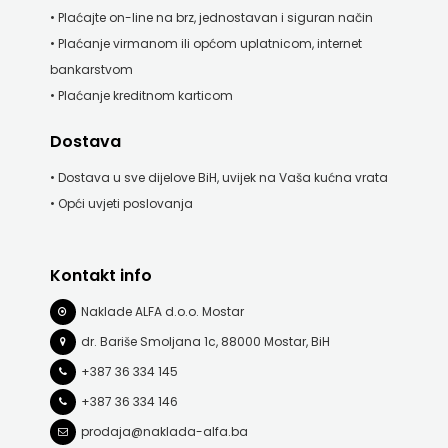
• Plaćajte on-line na brz, jednostavan i siguran način
KNJIGA
• Plaćanje virmanom ili općom uplatnicom, internet
Telegram
bankarstvom
• Plaćanje kreditnom karticom
media
Dostava
grupa
• Dostava u sve dijelove BiH, uvijek na Vaša kućna vrata
d.o.o.
• Opći uvjeti poslovanja
TERAPIJA,
Kontakt info
ZAGREB
Naklade ALFA d.o.o. Mostar
Twins
dr. Bariše Smoljana 1c, 88000 Mostar, BiH
Company
+387 36 334 145
UDRUGA
+387 36 334 146
prodaja@naklada-alfa.ba
GLUTEN