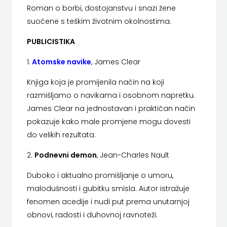
Roman o borbi, dostojanstvu i snazi žene
ZRINSKI
suočene s teškim životnim okolnostima.
KNJIGE
PUBLICISTIKA
1.
Atomske navike
, James Clear
NA
Knjiga koja je promijenila način na koji
ENGLESKOM
razmišljamo o navikama i osobnom napretku.
JEZIKU
James Clear na jednostavan i praktičan način
pokazuje kako male promjene mogu dovesti
KNJIŽEVNA
do velikih rezultata.
ZAKLADA
2.
Podnevni demon
, Jean-Charles Nault
FRA
Duboko i aktualno promišljanje o umoru,
malodušnosti i gubitku smisla. Autor istražuje
GRGO
fenomen acedije i nudi put prema unutarnjoj
MARTIĆ
obnovi, radosti i duhovnoj ravnoteži.