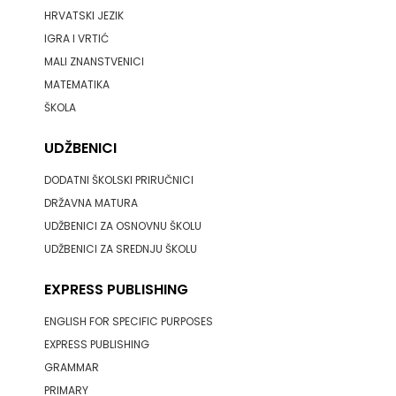
HRVATSKI JEZIK
PROFIL
IGRA I VRTIĆ
MALI ZNANSTVENICI
PULS
MATEMATIKA
RADIOTELEVIZIJA
ŠKOLA
HERCEG-
UDŽBENICI
DODATNI ŠKOLSKI PRIRUČNICI
BOSNE
DRŽAVNA MATURA
ROCKMARK
UDŽBENICI ZA OSNOVNU ŠKOLU
UDŽBENICI ZA SREDNJU ŠKOLU
SALESIANA
EXPRESS PUBLISHING
SANDORF
ENGLISH FOR SPECIFIC PURPOSES
Scriptura
EXPRESS PUBLISHING
media
GRAMMAR
PRIMARY