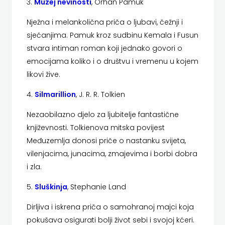
3.
Muzej nevinosti
, Orhan Pamuk
HERCEG
Nježna i melankolična priča o ljubavi, čežnji i
STJEPAN
sjećanjima. Pamuk kroz sudbinu Kemala i Fusun
stvara intiman roman koji jednako govori o
KOSAČA
emocijama koliko i o društvu i vremenu u kojem
likovi žive.
HENA
4.
Silmarillion
, J. R. R. Tolkien
COM
Nezaobilazno djelo za ljubitelje fantastične
Hrvatska
književnosti. Tolkienova mitska povijest
sveučilišna
Međuzemlja donosi priče o nastanku svijeta,
vilenjacima, junacima, zmajevima i borbi dobra
naklada
i zla.
JELENA
5.
Sluškinja
, Stephanie Land
ROZIĆ
Dirljiva i iskrena priča o samohranoj majci koja
pokušava osigurati bolji život sebi i svojoj kćeri.
KATARINA