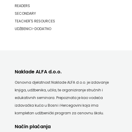
j.d.o.o.
READERS
SECONDARY
SONJA
TEACHER'S RESOURCES
ŠKOBIĆ
UDŽBENICI-DODATNO
STEP
BY
STEP
Naklade ALFA d.o.o.
STILUS
Osnovna djelatnost Naklade ALFA d.o.o. je izdavanje
SYNOPSIS
knjiga, udžbenika, učila, te organiziranje stručnih i
edukativnih seminara. Prepoznata je kao vodeća
ŠARENI
izdavačka kuća u Bosni i Hercegovini koja ima
kompletan udžbenički program za osnovnu školu.
DUĆAN
Način plaćanja
ŠKOLSKA