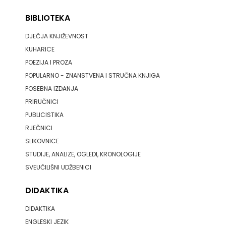
ODEON
BIBLIOTEKA
OMEGA
DJEČJA KNJIŽEVNOST
KUHARICE
LAN
POEZIJA I PROZA
Pearson
POPULARNO - ZNANSTVENA I STRUČNA KNJIGA
POSEBNA IZDANJA
PLANET
PRIRUČNICI
PUBLICISTIKA
ZOE
RJEČNICI
PLANETOPIJA
SLIKOVNICE
STUDIJE, ANALIZE, OGLEDI, KRONOLOGIJE
PLANJAX
SVEUČILIŠNI UDŽBENICI
KOMERC
DIDAKTIKA
POETIKA
DIDAKTIKA
ENGLESKI JEZIK
POPULUS