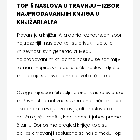
SREDNJU
TOP 5 NASLOVA U TRAVNJU – IZBOR
SECONDARY
PRIRUČNICI
BUDILNIK
NAJPRODAVANIJIH KNJIGA U
ŠKOLU
GALERIJA
TEACHER'S
KNJIŽARI ALFA
PUBLICISTIKA
IZDAVAŠTVO
FAQ
RESOURCES
Travanj je u knjižari Alfa donio raznovrstan izbor
RJEČNICI
BUYBOOK
najtraženijih naslova koji su privukli ljubitelje
UDŽBENICI-
DOWNLOAD
SLIKOVNICE
književnosti svih generacija. Među
ČITAJ
najprodavanijim knjigama našli su se zanimljivi
DODATNO
KOŠARICA
STUDIJE,
KNJIGU
romani, inspirativni publicistički naslovi i dječje
knjige koje su osvojile male i velike čitatelje.
ANALIZE,
DETECTA
NASTAVNICI
OGLEDI,
DRUGI
Ovoga mjeseca čitatelji su birali klasike svjetske
književnosti, emotivne suvremene priče, knjige o
KRONOLOGIJE
NAKLADNICI
osobnom razvoju i zdravlju, ali i naslove koji
SVEUČILIŠNI
potiču dječju maštu, kreativnost i ljubav prema
EGMONT
čitanju. Donosimo pregled knjiga koje su
UDŽBENICI
EVENIO
obilježile travanj i zasluženo se našle među Top