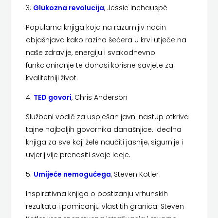
KONCEPT
3.
Glukozna revolucija
,
Jessie Inchauspé
IZADAVAŠTVO
Popularna knjiga koja na razumljiv način
objašnjava kako razina šećera u krvi utječe na
KONCEPT
naše zdravlje, energiju i svakodnevno
funkcioniranje te donosi korisne savjete za
IZDAVAŠTVO
kvalitetniji život.
KRŠĆANSKA
4.
TED govori
, Chris Anderson
SADAŠNJOST
Službeni vodič za uspješan javni nastup otkriva
KYRIOS
tajne najboljih govornika današnjice. Idealna
knjiga za sve koji žele naučiti jasnije, sigurnije i
LIJEPA
uvjerljivije prenositi svoje ideje.
RIJEČ
5.
Umijeće nemogućega
, Steven Kotler
LUMEN
Inspirativna knjiga o postizanju vrhunskih
rezultata i pomicanju vlastitih granica. Steven
MATICA