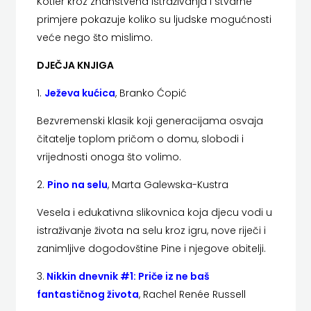
Kotler kroz znanstvena istraživanja i stvarne
HRVATSKA
primjere pokazuje koliko su ljudske mogućnosti
veće nego što mislimo.
MLADINSKA
DJEČJA KNJIGA
KNJIGA
1.
Ježeva kućica
, Branko Ćopić
MOZAIK
Bezvremenski klasik koji generacijama osvaja
MOZAIK
čitatelje toplom pričom o domu, slobodi i
vrijednosti onoga što volimo.
KNJIGA
2.
Pino na selu
, Marta Galewska-Kustra
NAKLADA
Vesela i edukativna slikovnica koja djecu vodi u
BEGEN
istraživanje života na selu kroz igru, nove riječi i
zanimljive dogodovštine Pine i njegove obitelji.
NAKLADA
3.
Nikkin dnevnik #1: Priče iz ne baš
BENEDIKTA
fantastičnog života
, Rachel Renée Russell
NAKLADA