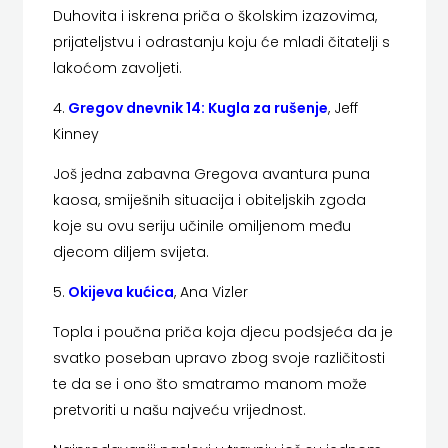
Duhovita i iskrena priča o školskim izazovima,
MATE
prijateljstvu i odrastanju koju će mladi čitatelji s
lakoćom zavoljeti.
NAKLADA
4.
Gregov dnevnik 14: Kugla za rušenje
, Jeff
NEPTUN
Kinney
NAKLADA
Još jedna zabavna Gregova avantura puna
kaosa, smiješnih situacija i obiteljskih zgoda
OCEANMORE
koje su ovu seriju učinile omiljenom među
Naklada
djecom diljem svijeta.
Rocky
5.
Okijeva kućica
, Ana Vizler
Topla i poučna priča koja djecu podsjeća da je
NAKLADA
svatko poseban upravo zbog svoje različitosti
SLAP
te da se i ono što smatramo manom može
pretvoriti u našu najveću vrijednost.
NAKLADA