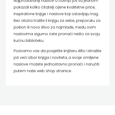
Najprodavaniji naslovi u travnju još su jednom
SV.ANTUNA
pokazali koliko čitatelji cijene kvalitetne priče,
NAKLADA
inspirativne knjige i naslove koji ostavljaju trag.
Bez obzira tražite li knjigu za sebe, preporuku za
ULIKS
poklon ili novo štivo za najmlađe, među ovim
naslovima sigurno ćete pronaći nešto za svoju
NARODNA
kućnu biblioteku.
KNJIŽNICA
Pozivamo vas da posjetite knjižaru Alfa i istražite
HNŽ/K
još veći izbor knjiga i noviteta, a svoje omiljene
naslove možete jednostavno pronaći i naručiti
NAŠA
putem naše web shop stranice.
DJECA
NAŠA
OGNJIŠTA
NOVOTEKS