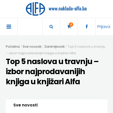
×
POČETNA
0
Prijava
AKCIJA
Početna
Sve novosti
Zanimljivosti
Top 5 naslova u travnju
TRAJNO
– izbor najprodavanijih knjiga u knjižari Alfa
Top 5 naslova u travnju –
SNIŽENO
izbor najprodavanijih
BIBLIOTEKA
knjiga u knjižari Alfa
DJEČJA
DIDAKTIKA
KNJIŽEVNOST
DIDAKTIKA
UDŽBENICI
Sve novosti
KUHARICE
ENGLESKI
DODATNI
EXPRESS