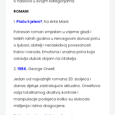
5 naslova u svojim kategorijama.
FIGULUS
ROMANI
FOKUS
1.
Plaču li jeleni
?
, fra Ante Marić
KOMUNIKACIJE
Potresan roman smješten u vrijeme gladi i
FORUM
teških ratnih godina u Hercegovini donosi priču
o ljubavi, obitelji i neraskidivoj povezanosti
FRAKTURA
fratra i naroda. Emotivna i snažna priča koja
FRAM
ostavlja dubok dojam na čitatelja.
ZIRAL
2.
1984
.
, George Orwell
GLAS
Jedan od najvažnijih romana 20. stoljeća i
danas djeluje zastrašujuće aktualno. Orwellova
KONCILA
vizija totalitarnog društva, kontrole i
manipulacije podsjeća koliko su sloboda
HARFA
mišljenja i istina dragocjene.
HD