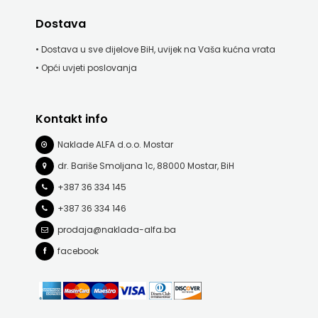
Dostava
MATE
• Dostava u sve dijelove BiH, uvijek na Vaša kućna vrata
NAKLADA
• Opći uvjeti poslovanja
NEPTUN
NAKLADA
Kontakt info
Naklade ALFA d.o.o. Mostar
OCEANMORE
dr. Bariše Smoljana 1c, 88000 Mostar, BiH
Naklada
+387 36 334 145
Rocky
+387 36 334 146
prodaja@naklada-alfa.ba
NAKLADA
facebook
SLAP
NAKLADA