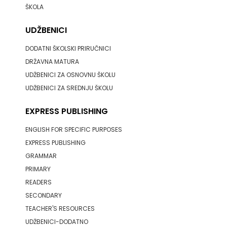
KONCEPT
ŠKOLA
IZADAVAŠTVO
UDŽBENICI
KONCEPT
DODATNI ŠKOLSKI PRIRUČNICI
DRŽAVNA MATURA
IZDAVAŠTVO
UDŽBENICI ZA OSNOVNU ŠKOLU
UDŽBENICI ZA SREDNJU ŠKOLU
KRŠĆANSKA
EXPRESS PUBLISHING
SADAŠNJOST
ENGLISH FOR SPECIFIC PURPOSES
KYRIOS
EXPRESS PUBLISHING
LIJEPA
GRAMMAR
PRIMARY
RIJEČ
READERS
SECONDARY
LUMEN
TEACHER'S RESOURCES
MATICA
UDŽBENICI-DODATNO