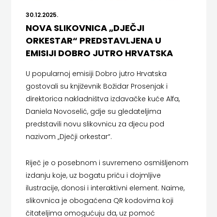
SREDNJU
SECONDARY
30.12.2025.
PRIRUČNICI
BUDILNIK
ŠKOLU
GALERIJA
NOVA SLIKOVNICA „DJEČJI
TEACHER'S
PUBLICISTIKA
IZDAVAŠTVO
ORKESTAR“ PREDSTAVLJENA U
FAQ
RESOURCES
EMISIJI DOBRO JUTRO HRVATSKA
RJEČNICI
BUYBOOK
UDŽBENICI-
DOWNLOAD
U popularnoj emisiji Dobro jutro Hrvatska
SLIKOVNICE
ČITAJ
gostovali su književnik Božidar Prosenjak i
DODATNO
KOŠARICA
STUDIJE,
direktorica nakladništva izdavačke kuće Alfa,
KNJIGU
Daniela Novoselić, gdje su gledateljima
ANALIZE,
DETECTA
NASTAVNICI
predstavili novu slikovnicu za djecu pod
nazivom „Dječji orkestar“.
OGLEDI,
DRUGI
KRONOLOGIJE
NAKLADNICI
Riječ je o posebnom i suvremeno osmišljenom
izdanju koje, uz bogatu priču i dojmljive
SVEUČILIŠNI
EGMONT
ilustracije, donosi i interaktivni element. Naime,
UDŽBENICI
slikovnica je obogaćena QR kodovima koji
EVENIO
čitateljima omogućuju da, uz pomoć