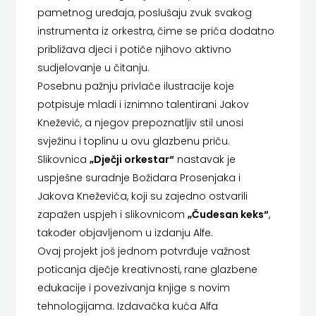
FIGULUS
pametnog uređaja, poslušaju zvuk svakog
instrumenta iz orkestra, čime se priča dodatno
FOKUS
približava djeci i potiče njihovo aktivno
KOMUNIKACIJE
sudjelovanje u čitanju.
Posebnu pažnju privlače ilustracije koje
FORUM
potpisuje mladi i iznimno talentirani Jakov
Knežević, a njegov prepoznatljiv stil unosi
FRAKTURA
svježinu i toplinu u ovu glazbenu priču.
FRAM
Slikovnica
„Dječji orkestar“
nastavak je
uspješne suradnje Božidara Prosenjaka i
ZIRAL
Jakova Kneževića, koji su zajedno ostvarili
zapažen uspjeh i slikovnicom
„Čudesan keks“
,
GLAS
također objavljenom u izdanju Alfe.
KONCILA
Ovaj projekt još jednom potvrđuje važnost
poticanja dječje kreativnosti, rane glazbene
HARFA
edukacije i povezivanja knjige s novim
HD
tehnologijama. Izdavačka kuća Alfa