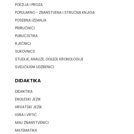
POEZIJA I PROZA
ZRINSKI
POPULARNO - ZNANSTVENA I STRUČNA KNJIGA
POSEBNA IZDANJA
KNJIGE
PRIRUČNICI
PUBLICISTIKA
NA
RJEČNICI
ENGLESKOM
SLIKOVNICE
STUDIJE, ANALIZE, OGLEDI, KRONOLOGIJE
JEZIKU
SVEUČILIŠNI UDŽBENICI
KNJIŽEVNA
DIDAKTIKA
ZAKLADA
DIDAKTIKA
FRA
ENGLESKI JEZIK
HRVATSKI JEZIK
GRGO
IGRA I VRTIĆ
MALI ZNANSTVENICI
MARTIĆ
MATEMATIKA