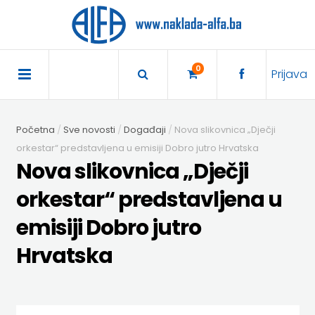
×
POČETNA
0
Prijava
AKCIJA
Početna
Sve novosti
Događaji
Nova slikovnica „Dječji
TRAJNO
orkestar“ predstavljena u emisiji Dobro jutro Hrvatska
Nova slikovnica „Dječji
SNIŽENO
orkestar“ predstavljena u
BIBLIOTEKA
emisiji Dobro jutro
DJEČJA
DIDAKTIKA
Hrvatska
KNJIŽEVNOST
DIDAKTIKA
UDŽBENICI
KUHARICE
ENGLESKI
DODATNI
EXPRESS