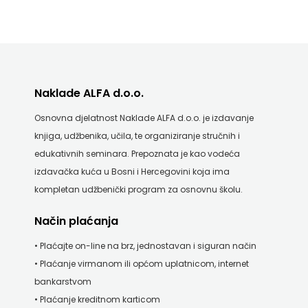
HRVATSKA
MLADINSKA
KNJIGA
Naklade ALFA d.o.o.
MOZAIK
Osnovna djelatnost Naklade ALFA d.o.o. je izdavanje
MOZAIK
knjiga, udžbenika, učila, te organiziranje stručnih i
edukativnih seminara. Prepoznata je kao vodeća
KNJIGA
izdavačka kuća u Bosni i Hercegovini koja ima
NAKLADA
kompletan udžbenički program za osnovnu školu.
BEGEN
Način plaćanja
• Plaćajte on-line na brz, jednostavan i siguran način
NAKLADA
• Plaćanje virmanom ili općom uplatnicom, internet
BENEDIKTA
bankarstvom
• Plaćanje kreditnom karticom
NAKLADA