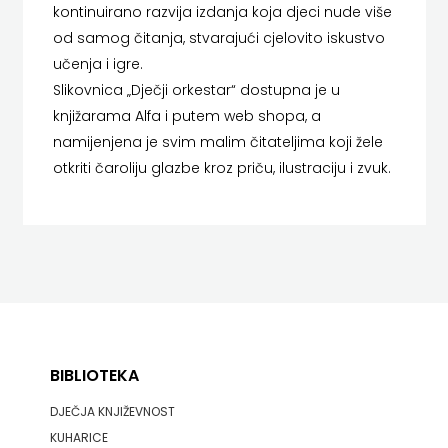
kontinuirano razvija izdanja koja djeci nude više
HERCEG
od samog čitanja, stvarajući cjelovito iskustvo
učenja i igre.
STJEPAN
Slikovnica „Dječji orkestar“ dostupna je u
KOSAČA
knjižarama Alfa i putem web shopa, a
namijenjena je svim malim čitateljima koji žele
HENA
otkriti čaroliju glazbe kroz priču, ilustraciju i zvuk.
COM
Hrvatska
sveučilišna
naklada
JELENA
BIBLIOTEKA
ROZIĆ
DJEČJA KNJIŽEVNOST
KUHARICE
KATARINA