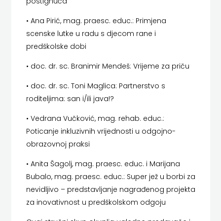
postignuća
ZRINSKI
• Ana Pirić, mag. praesc. educ.: Primjena
scenske lutke u radu s djecom rane i
KNJIGE
predškolske dobi
NA
• doc. dr. sc. Branimir Mendeš: Vrijeme za priču
ENGLESKOM
• doc. dr. sc. Toni Maglica: Partnerstvo s
roditeljima: san i/ili java!?
JEZIKU
• Vedrana Vučković, mag. rehab. educ.:
KNJIŽEVNA
Poticanje inkluzivnih vrijednosti u odgojno-
ZAKLADA
obrazovnoj praksi
• Anita Šagolj, mag. praesc. educ. i Marijana
FRA
Bubalo, mag. praesc. educ.: Super jež u borbi za
GRGO
nevidljivo – predstavljanje nagrađenog projekta
za inovativnost u predškolskom odgoju
MARTIĆ