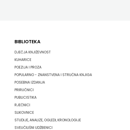
HRVATSKA
MLADINSKA
KNJIGA
BIBLIOTEKA
MOZAIK
DJEČJA KNJIŽEVNOST
MOZAIK
KUHARICE
POEZIJA I PROZA
KNJIGA
POPULARNO - ZNANSTVENA I STRUČNA KNJIGA
NAKLADA
POSEBNA IZDANJA
PRIRUČNICI
BEGEN
PUBLICISTIKA
NAKLADA
RJEČNICI
SLIKOVNICE
BENEDIKTA
STUDIJE, ANALIZE, OGLEDI, KRONOLOGIJE
SVEUČILIŠNI UDŽBENICI
NAKLADA