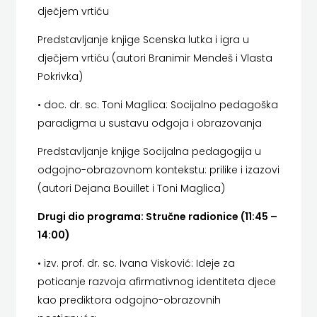
dječjem vrtiću
HERCEG
Predstavljanje knjige Scenska lutka i igra u
STJEPAN
dječjem vrtiću (autori Branimir Mendeš i Vlasta
Pokrivka)
KOSAČA
• doc. dr. sc. Toni Maglica: Socijalno pedagoška
HENA
paradigma u sustavu odgoja i obrazovanja
COM
Predstavljanje knjige Socijalna pedagogija u
Hrvatska
odgojno-obrazovnom kontekstu: prilike i izazovi
(autori Dejana Bouillet i Toni Maglica)
sveučilišna
Drugi dio programa: Stručne radionice (11:45 –
naklada
14:00)
JELENA
• izv. prof. dr. sc. Ivana Visković: Ideje za
poticanje razvoja afirmativnog identiteta djece
ROZIĆ
kao prediktora odgojno-obrazovnih
KATARINA