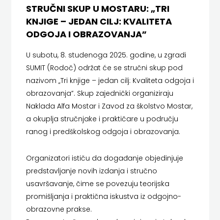
SREDNJU
STRUČNI SKUP U MOSTARU: „TRI
SECONDARY
PRIRUČNICI
BUDILNIK
KNJIGE – JEDAN CILJ: KVALITETA
ŠKOLU
GALERIJA
TEACHER'S
ODGOJA I OBRAZOVANJA”
PUBLICISTIKA
IZDAVAŠTVO
FAQ
RESOURCES
U subotu, 8. studenoga 2025. godine, u zgradi
RJEČNICI
BUYBOOK
SUMIT (Rodoč) održat će se stručni skup pod
UDŽBENICI-
DOWNLOAD
SLIKOVNICE
nazivom „Tri knjige – jedan cilj: Kvaliteta odgoja i
ČITAJ
obrazovanja”. Skup zajednički organiziraju
DODATNO
KOŠARICA
STUDIJE,
KNJIGU
Naklada Alfa Mostar i Zavod za školstvo Mostar,
a okuplja stručnjake i praktičare u području
ANALIZE,
DETECTA
NASTAVNICI
ranog i predškolskog odgoja i obrazovanja.
OGLEDI,
DRUGI
Organizatori ističu da događanje objedinjuje
KRONOLOGIJE
NAKLADNICI
predstavljanje novih izdanja i stručno
SVEUČILIŠNI
usavršavanje, čime se povezuju teorijska
EGMONT
promišljanja i praktična iskustva iz odgojno-
UDŽBENICI
EVENIO
obrazovne prakse.