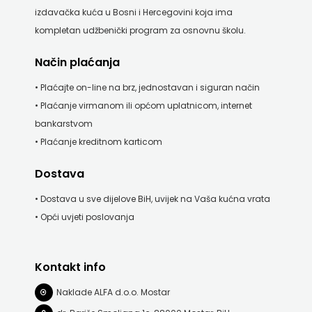
izdavačka kuća u Bosni i Hercegovini koja ima
ODEON
kompletan udžbenički program za osnovnu školu.
OMEGA
Način plaćanja
LAN
• Plaćajte on-line na brz, jednostavan i siguran način
Pearson
• Plaćanje virmanom ili općom uplatnicom, internet
bankarstvom
PLANET
• Plaćanje kreditnom karticom
ZOE
Dostava
PLANETOPIJA
• Dostava u sve dijelove BiH, uvijek na Vaša kućna vrata
• Opći uvjeti poslovanja
PLANJAX
KOMERC
Kontakt info
POETIKA
Naklade ALFA d.o.o. Mostar
POPULUS