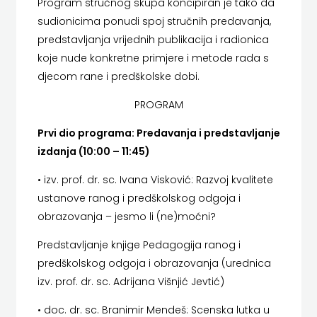
Program stručnog skupa koncipiran je tako da
FIGULUS
sudionicima ponudi spoj stručnih predavanja,
FOKUS
predstavljanja vrijednih publikacija i radionica
koje nude konkretne primjere i metode rada s
KOMUNIKACIJE
djecom rane i predškolske dobi.
FORUM
PROGRAM
FRAKTURA
Prvi dio programa: Predavanja i predstavljanje
izdanja (10:00 – 11:45)
FRAM
• izv. prof. dr. sc. Ivana Visković: Razvoj kvalitete
ZIRAL
ustanove ranog i predškolskog odgoja i
GLAS
obrazovanja – jesmo li (ne)moćni?
Predstavljanje knjige Pedagogija ranog i
KONCILA
predškolskog odgoja i obrazovanja (urednica
HARFA
izv. prof. dr. sc. Adrijana Višnjić Jevtić)
HD
• doc. dr. sc. Branimir Mendeš: Scenska lutka u