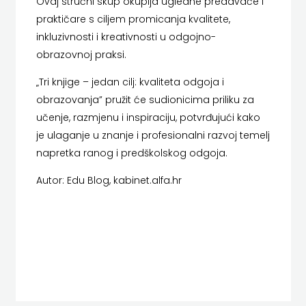
Ovaj stručni skup okuplja ugledne predavače i
KONCEPT
praktičare s ciljem promicanja kvalitete,
IZADAVAŠTVO
inkluzivnosti i kreativnosti u odgojno-
obrazovnoj praksi.
KONCEPT
„Tri knjige – jedan cilj: kvaliteta odgoja i
IZDAVAŠTVO
obrazovanja” pružit će sudionicima priliku za
učenje, razmjenu i inspiraciju, potvrđujući kako
KRŠĆANSKA
je ulaganje u znanje i profesionalni razvoj temelj
SADAŠNJOST
napretka ranog i predškolskog odgoja.
KYRIOS
Autor:
Edu Blog, kabinet.alfa.hr
LIJEPA
RIJEČ
LUMEN
MATICA