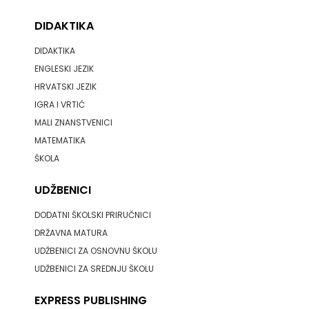
DIDAKTIKA
MATE
DIDAKTIKA
NAKLADA
ENGLESKI JEZIK
NEPTUN
HRVATSKI JEZIK
IGRA I VRTIĆ
NAKLADA
MALI ZNANSTVENICI
MATEMATIKA
OCEANMORE
ŠKOLA
Naklada
UDŽBENICI
Rocky
DODATNI ŠKOLSKI PRIRUČNICI
NAKLADA
DRŽAVNA MATURA
UDŽBENICI ZA OSNOVNU ŠKOLU
SLAP
UDŽBENICI ZA SREDNJU ŠKOLU
NAKLADA
EXPRESS PUBLISHING