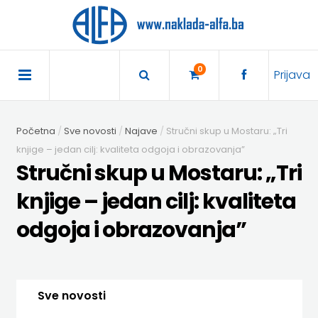
×
POČETNA
0
Prijava
AKCIJA
Početna
Sve novosti
Najave
Stručni skup u Mostaru: „Tri
TRAJNO
knjige – jedan cilj: kvaliteta odgoja i obrazovanja”
Stručni skup u Mostaru: „Tri
SNIŽENO
knjige – jedan cilj: kvaliteta
BIBLIOTEKA
odgoja i obrazovanja”
DJEČJA
DIDAKTIKA
KNJIŽEVNOST
DIDAKTIKA
UDŽBENICI
Sve novosti
KUHARICE
ENGLESKI
DODATNI
EXPRESS