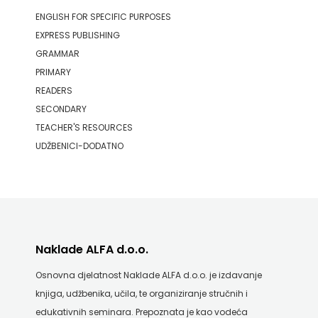
SV.ANTUNA
ENGLISH FOR SPECIFIC PURPOSES
EXPRESS PUBLISHING
NAKLADA
GRAMMAR
ULIKS
PRIMARY
READERS
NARODNA
SECONDARY
KNJIŽNICA
TEACHER'S RESOURCES
UDŽBENICI-DODATNO
HNŽ/K
NAŠA
DJECA
NAŠA
Naklade ALFA d.o.o.
OGNJIŠTA
Osnovna djelatnost Naklade ALFA d.o.o. je izdavanje
knjiga, udžbenika, učila, te organiziranje stručnih i
NOVOTEKS
edukativnih seminara. Prepoznata je kao vodeća