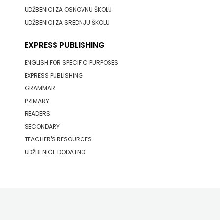
UDŽBENICI ZA OSNOVNU ŠKOLU
MATE
UDŽBENICI ZA SREDNJU ŠKOLU
NAKLADA
EXPRESS PUBLISHING
NEPTUN
ENGLISH FOR SPECIFIC PURPOSES
EXPRESS PUBLISHING
NAKLADA
GRAMMAR
OCEANMORE
PRIMARY
READERS
Naklada
SECONDARY
TEACHER'S RESOURCES
Rocky
UDŽBENICI-DODATNO
NAKLADA
SLAP
NAKLADA