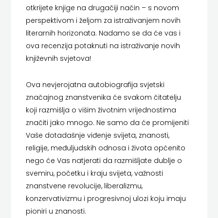
FIGULUS
otkrijete knjige na drugačiji način – s novom
perspektivom i željom za istraživanjem novih
FOKUS
literarnih horizonata. Nadamo se da će vas i
ova recenzija potaknuti na istraživanje novih
KOMUNIKACIJE
književnih svjetova!
FORUM
Ova nevjerojatna autobiografija svjetski
FRAKTURA
značajnog znanstvenika će svakom čitatelju
FRAM
koji razmišlja o višim životnim vrijednostima
značiti jako mnogo. Ne samo da će promijeniti
ZIRAL
Vaše dotadašnje viđenje svijeta, znanosti,
religije, međuljudskih odnosa i života općenito
GLAS
nego će Vas natjerati da razmišljate dublje o
KONCILA
svemiru, početku i kraju svijeta, važnosti
znanstvene revolucije, liberalizmu,
HARFA
konzervativizmu i progresivnoj ulozi koju imaju
HD
pioniri u znanosti.