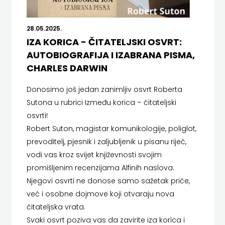
SREDNJU
SECONDARY
PRIRUČNICI
BUDILNIK
ŠKOLU
GALERIJA
28.05.2025.
TEACHER'S
PUBLICISTIKA
IZDAVAŠTVO
IZA KORICA - ČITATELJSKI OSVRT:
FAQ
RESOURCES
AUTOBIOGRAFIJA I IZABRANA PISMA,
RJEČNICI
BUYBOOK
CHARLES DARWIN
UDŽBENICI-
DOWNLOAD
SLIKOVNICE
ČITAJ
Donosimo još jedan zanimljiv osvrt Roberta
DODATNO
KOŠARICA
STUDIJE,
Sutona u rubrici Između korica – čitateljski
KNJIGU
osvrti!
ANALIZE,
DETECTA
NASTAVNICI
Robert Suton, magistar komunikologije, poliglot,
prevoditelj, pjesnik i zaljubljenik u pisanu riječ,
OGLEDI,
DRUGI
vodi vas kroz svijet književnosti svojim
KRONOLOGIJE
NAKLADNICI
promišljenim recenzijama Alfinih naslova.
Njegovi osvrti ne donose samo sažetak priče,
SVEUČILIŠNI
EGMONT
već i osobne dojmove koji otvaraju nova
UDŽBENICI
čitateljska vrata.
EVENIO
Svaki osvrt poziva vas da zavirite iza korica i