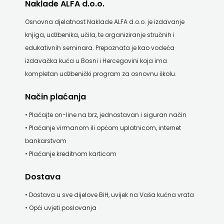
Naklade ALFA d.o.o.
SV.ANTUNA
Osnovna djelatnost Naklade ALFA d.o.o. je izdavanje
NAKLADA
knjiga, udžbenika, učila, te organiziranje stručnih i
ULIKS
edukativnih seminara. Prepoznata je kao vodeća
izdavačka kuća u Bosni i Hercegovini koja ima
NARODNA
kompletan udžbenički program za osnovnu školu.
KNJIŽNICA
Način plaćanja
HNŽ/K
• Plaćajte on-line na brz, jednostavan i siguran način
• Plaćanje virmanom ili općom uplatnicom, internet
NAŠA
bankarstvom
DJECA
• Plaćanje kreditnom karticom
NAŠA
Dostava
OGNJIŠTA
• Dostava u sve dijelove BiH, uvijek na Vaša kućna vrata
• Opći uvjeti poslovanja
NOVOTEKS