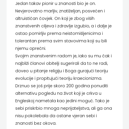
Jedan takav pionir u znanosti bio je on.
HERCEG
Nevjerovatno marljiv, znatiželjan, posvećen i
altruističan čovjek. On koji je zbog viših
STJEPAN
znanstvenih ciljeva i zdravlje izgubio, a i dalje je
KOSAČA
ostao pomirljiv prema neistomišljenicima i
tolerantan prema svim stavovima koji su bili
HENA
njemu oprečni.
COM
Svojim znanstvenim radom je, iako su mu čak i
najbliži članovi obitelji sugerirali da to ne radi,
Hrvatska
doveo u pitanje religiju i Boga gurajući teoriju
evolucije i propitujući teoriju kraecionizma.
sveučilišna
Drznuo se još prije skoro 200 godina ponuditi
naklada
alternativu pogledu na život koji je crkva u
Engleskoj nametala kao jedini moguć. Tako je
JELENA
sebi priskrbio mnoga neprijateljstva, ali ga ona
nisu pokolebala da ostane vjeran sebi i
ROZIĆ
znanosti bez okova.
KATARINA