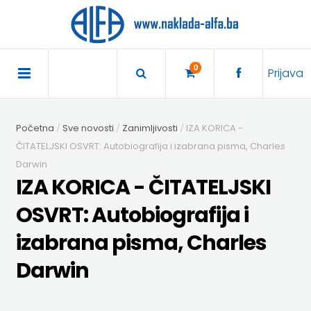
×
POČETNA
0
Prijava
AKCIJA
Početna
Sve novosti
Zanimljivosti
IZA KORICA -
TRAJNO
ČITATELJSKI OSVRT: Autobiografija i izabrana pisma, Charles
Darwin
SNIŽENO
IZA KORICA - ČITATELJSKI
BIBLIOTEKA
OSVRT: Autobiografija i
izabrana pisma, Charles
DJEČJA
DIDAKTIKA
Darwin
KNJIŽEVNOST
DIDAKTIKA
UDŽBENICI
KUHARICE
ENGLESKI
DODATNI
EXPRESS