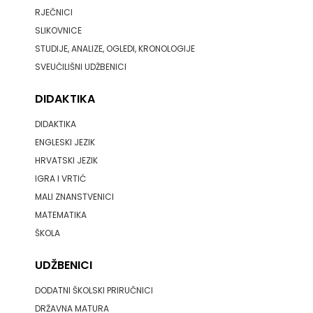
RJEČNICI
HRVATSKA
SLIKOVNICE
MLADINSKA
STUDIJE, ANALIZE, OGLEDI, KRONOLOGIJE
SVEUČILIŠNI UDŽBENICI
KNJIGA
DIDAKTIKA
MOZAIK
DIDAKTIKA
MOZAIK
ENGLESKI JEZIK
HRVATSKI JEZIK
KNJIGA
IGRA I VRTIĆ
NAKLADA
MALI ZNANSTVENICI
MATEMATIKA
BEGEN
ŠKOLA
NAKLADA
UDŽBENICI
BENEDIKTA
DODATNI ŠKOLSKI PRIRUČNICI
DRŽAVNA MATURA
NAKLADA