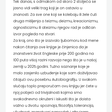
Tek danas, s odmakom od skoro 2 stoljeća se
jasno vidi veliki trag koji je on ostavio u
ZRINSKI
znanosti. Za sve one koji se kolebaju ili žele čuti
KNJIGE
druga mišljenja o teizmu, deizmu, kreacionizmu,
agnosticizmu ili ateizmu njegov rad je odličan
NA
izvor pogleda na stvari.
Za kraj, ono što je izazvalo ljubomoru kod mene
ENGLESKOM
nakon čitanja ove knjige je činjenica da je
JEZIKU
znanstveni život Engleske prije 200 godina na
100 puta višoj razini razvoja nego što je u našoj
KNJIŽEVNA
zemlji u 2025.godini. Tužno saznanje koje je
ZAKLADA
malo zasjenilo uzbuđenje koje sam doživljavao
čitajući ovu posebnu Autobiografiju. U svakom
FRA
slučaju toplo preporučam ovu knjigu jer ćete u
njoj pobjeći od trivijalnosti kojima smo
GRGO
svakodnevno okruženi i iskusiti što je doista
MARTIĆ
važno u životu: spoznaja, filozofija, tolerancija,