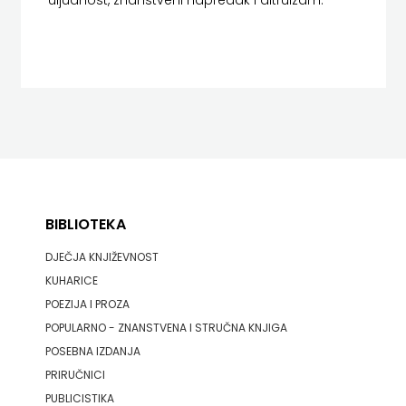
uljudnost, znanstveni napredak i altruizam.
KONCEPT
IZADAVAŠTVO
KONCEPT
IZDAVAŠTVO
KRŠĆANSKA
SADAŠNJOST
BIBLIOTEKA
KYRIOS
DJEČJA KNJIŽEVNOST
LIJEPA
KUHARICE
POEZIJA I PROZA
RIJEČ
POPULARNO - ZNANSTVENA I STRUČNA KNJIGA
LUMEN
POSEBNA IZDANJA
PRIRUČNICI
MATICA
PUBLICISTIKA