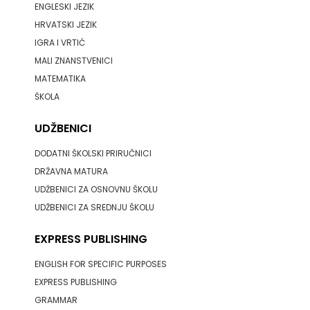
ENGLESKI JEZIK
HERCEG
HRVATSKI JEZIK
IGRA I VRTIĆ
STJEPAN
MALI ZNANSTVENICI
KOSAČA
MATEMATIKA
ŠKOLA
HENA
UDŽBENICI
COM
DODATNI ŠKOLSKI PRIRUČNICI
Hrvatska
DRŽAVNA MATURA
UDŽBENICI ZA OSNOVNU ŠKOLU
sveučilišna
UDŽBENICI ZA SREDNJU ŠKOLU
naklada
EXPRESS PUBLISHING
JELENA
ENGLISH FOR SPECIFIC PURPOSES
ROZIĆ
EXPRESS PUBLISHING
GRAMMAR
KATARINA