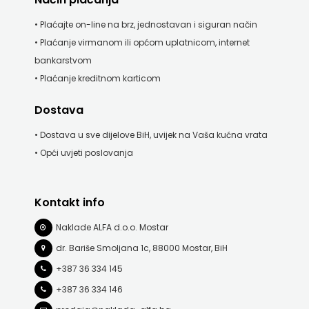
KONCEPT
• Plaćajte on-line na brz, jednostavan i siguran način
IZADAVAŠTVO
• Plaćanje virmanom ili općom uplatnicom, internet
bankarstvom
KONCEPT
• Plaćanje kreditnom karticom
IZDAVAŠTVO
Dostava
KRŠĆANSKA
• Dostava u sve dijelove BiH, uvijek na Vaša kućna vrata
SADAŠNJOST
• Opći uvjeti poslovanja
KYRIOS
Kontakt info
LIJEPA
Naklade ALFA d.o.o. Mostar
RIJEČ
dr. Bariše Smoljana 1c, 88000 Mostar, BiH
LUMEN
+387 36 334 145
+387 36 334 146
MATICA