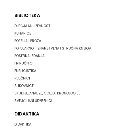
FIGULUS
BIBLIOTEKA
FOKUS
DJEČJA KNJIŽEVNOST
KOMUNIKACIJE
KUHARICE
FORUM
POEZIJA I PROZA
POPULARNO - ZNANSTVENA I STRUČNA KNJIGA
FRAKTURA
POSEBNA IZDANJA
FRAM
PRIRUČNICI
PUBLICISTIKA
ZIRAL
RJEČNICI
SLIKOVNICE
GLAS
STUDIJE, ANALIZE, OGLEDI, KRONOLOGIJE
KONCILA
SVEUČILIŠNI UDŽBENICI
HARFA
DIDAKTIKA
HD
DIDAKTIKA