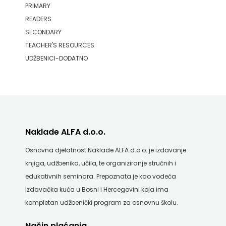
PRIMARY
ZRINSKI
READERS
SECONDARY
KNJIGE
TEACHER'S RESOURCES
UDŽBENICI-DODATNO
NA
ENGLESKOM
JEZIKU
KNJIŽEVNA
Naklade ALFA d.o.o.
ZAKLADA
Osnovna djelatnost Naklade ALFA d.o.o. je izdavanje
knjiga, udžbenika, učila, te organiziranje stručnih i
FRA
edukativnih seminara. Prepoznata je kao vodeća
GRGO
izdavačka kuća u Bosni i Hercegovini koja ima
kompletan udžbenički program za osnovnu školu.
MARTIĆ
Način plaćanja