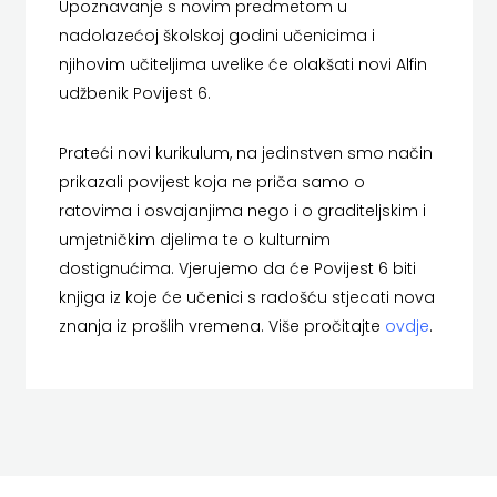
Upoznavanje s novim predmetom u
SREDNJU
SECONDARY
nadolazećoj školskoj godini učenicima i
PRIRUČNICI
BUDILNIK
ŠKOLU
GALERIJA
njihovim učiteljima uvelike će olakšati novi Alfin
TEACHER'S
PUBLICISTIKA
IZDAVAŠTVO
udžbenik Povijest 6.
FAQ
RESOURCES
RJEČNICI
BUYBOOK
Prateći novi kurikulum, na jedinstven smo način
UDŽBENICI-
DOWNLOAD
SLIKOVNICE
prikazali povijest koja ne priča samo o
ČITAJ
ratovima i osvajanjima nego i o graditeljskim i
DODATNO
KOŠARICA
STUDIJE,
KNJIGU
umjetničkim djelima te o kulturnim
dostignućima. Vjerujemo da će Povijest 6 biti
ANALIZE,
DETECTA
NASTAVNICI
knjiga iz koje će učenici s radošću stjecati nova
OGLEDI,
DRUGI
znanja iz prošlih vremena. Više pročitajte
ovdje
.
KRONOLOGIJE
NAKLADNICI
SVEUČILIŠNI
EGMONT
UDŽBENICI
EVENIO