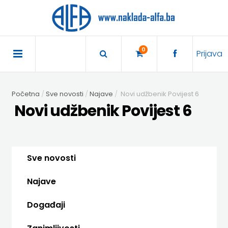
×
POČETNA
0
Prijava
AKCIJA
Početna
Sve novosti
Najave
Novi udžbenik Povijest 6
TRAJNO
Novi udžbenik Povijest 6
SNIŽENO
BIBLIOTEKA
Sve novosti
DJEČJA
DIDAKTIKA
Najave
KNJIŽEVNOST
DIDAKTIKA
UDŽBENICI
Događaji
KUHARICE
ENGLESKI
DODATNI
EXPRESS