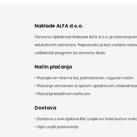
FIGULUS
FOKUS
Naklade ALFA d.o.o.
KOMUNIKACIJE
Osnovna djelatnost Naklade ALFA d.o.o. je izdavanje knji
FORUM
edukativnih seminara. Prepoznata je kao vodeća izdav
udžbenički program za osnovnu školu.
FRAKTURA
Način plaćanja
FRAM
• Plaćajte on-line na brz, jednostavan i siguran način
ZIRAL
• Plaćanje virmanom ili općom uplatnicom, internet b
GLAS
• Plaćanje kreditnom karticom
KONCILA
Dostava
HARFA
• Dostava u sve dijelove BiH, uvijek na Vaša kućna vrat
• Opći uvjeti poslovanja
HD