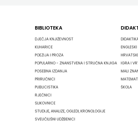
SREDNJU
SECONDARY
PRIRUČNICI
BUDILNIK
ŠKOLU
GALERIJA
TEACHER'S
PUBLICISTIKA
IZDAVAŠTVO
BIBLIOTEKA
DIDAK
FAQ
RESOURCES
RJEČNICI
BUYBOOK
DJEČJA KNJIŽEVNOST
DIDAKTIK
UDŽBENICI-
DOWNLOAD
KUHARICE
ENGLESKI 
SLIKOVNICE
ČITAJ
POEZIJA I PROZA
HRVATSKI
DODATNO
KOŠARICA
STUDIJE,
POPULARNO - ZNANSTVENA I STRUČNA KNJIGA
IGRA I VR
KNJIGU
POSEBNA IZDANJA
MALI ZNA
ANALIZE,
DETECTA
NASTAVNICI
PRIRUČNICI
MATEMAT
PUBLICISTIKA
ŠKOLA
OGLEDI,
DRUGI
RJEČNICI
KRONOLOGIJE
NAKLADNICI
SLIKOVNICE
STUDIJE, ANALIZE, OGLEDI, KRONOLOGIJE
SVEUČILIŠNI
EGMONT
SVEUČILIŠNI UDŽBENICI
UDŽBENICI
EVENIO