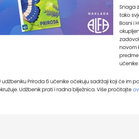
Snaga z
tako svj
Bosni i 
okupljen
zadovol
novom ku
predmet 
učenike
 udžbeniku Priroda 6 učenike očekuju sadržaji koji će im 
kružuje. Udžbenik prati i radna bilježnica. Više pročitajte
ov