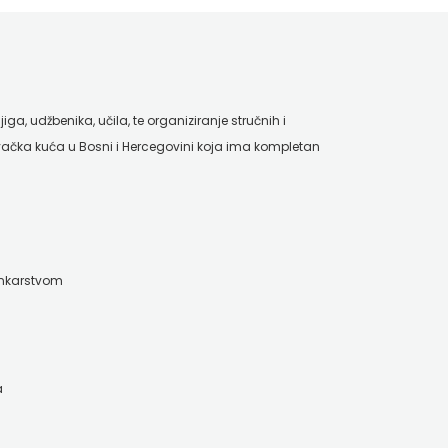
ga, udžbenika, učila, te organiziranje stručnih i
ačka kuća u Bosni i Hercegovini koja ima kompletan
ankarstvom
a