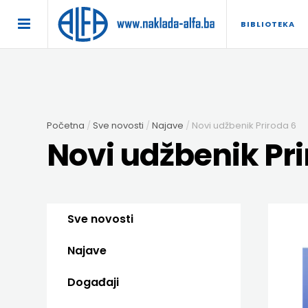
×
BIBLIOTEKA
POČETNA
AKCIJA
Početna
Sve novosti
Najave
Novi udžbenik Priroda 6
TRAJNO
Novi udžbenik Pri
SNIŽENO
BIBLIOTEKA
Sve novosti
DJEČJA
DIDAKTIKA
Najave
KNJIŽEVNOST
DIDAKTIKA
UDŽBENICI
Događaji
KUHARICE
ENGLESKI
DODATNI
EXPRESS