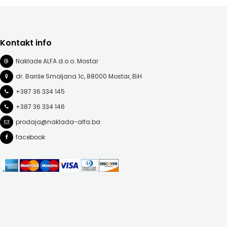
Kontakt info
Naklade ALFA d.o.o. Mostar
dr. Bariše Smoljana 1c, 88000 Mostar, BiH
+387 36 334 145
+387 36 334 146
prodaja@naklada-alfa.ba
facebook