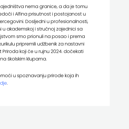
ajedništva nema granice, a da je tomu
edoči i Alfina prisutnost i postojanost u
Hercegovini. Dosljedni u profesionalnosti,
i u akademskoj i stručnoj zajednici sa
jstvom smo prionuli na posao i prema
rikulu pripremili udžbenik za nastavni
Priroda koji će u rujnu 2024. dočekati
 na školskim klupama.
pomoći u spoznavanju prirode koja ih
dje
.