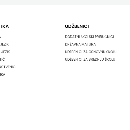
TIKA
UDŽBENICI
A
DODATNI ŠKOLSKI PRIRUČNICI
JEZIK
DRŽAVNA MATURA
 JEZIK
UDŽBENICI ZA OSNOVNU ŠKOLU
TIĆ
UDŽBENICI ZA SREDNJU ŠKOLU
NSTVENICI
IKA