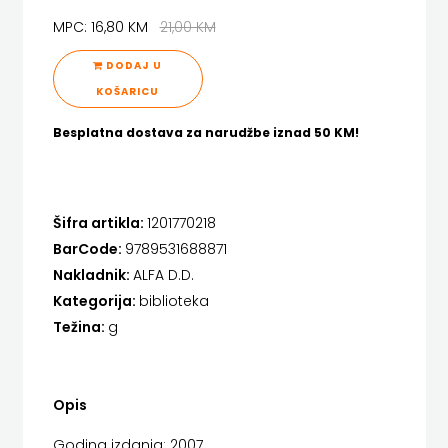
STUDIJE,
FIGULUS
HENA COM
MPC: 16,80 KM
21,00 KM
ANALIZE,
FOKUS
Hrvatska sveučilišna naklada
DODAJ U
OGLEDI,
KOŠARICU
KOMUNIKACIJE
JELENA ROZIĆ
KRONOLOGIJE
Besplatna dostava za narudžbe iznad 50 KM!
FORUM
KATARINA ZRINSKI
SVEUČILIŠNI
FRAKTURA
KNJIGE NA ENGLESKOM JEZIKU
UDŽBENICI
FRAM
Šifra artikla:
1201770218
KNJIŽEVNA ZAKLADA FRA GRGO MARTIĆ
BarCode:
9789531688871
FIRAL
KONCEPT IZADAVAŠTVO
Nakladnik:
ALFA D.D.
Kategorija:
biblioteka
FRAM
KONCEPT IZDAVAŠTVO
Težina:
g
ZIRAL
KRŠĆANSKA SADAŠNJOST
KYRIOS
GLAS
Opis
LIJEPA RIJEČ
KONCILA
Godina izdanja: 2007