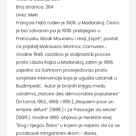
LUMEN
Broj stranica: 264
HD
Uvez: Meki
MATICA HRVATSKA
HERCEG
François Fejtö rođen je 1909. u Mađarskoj. Često
je bio zatvaran pa je 1938. prebjegao u
MLADINSKA KNJIGA
STJEPAN
Francusku. Blizak Mounieru i reviji „Esprit“, postat
MOZAIK
KOSAČA
će prijatelj Malrauxov, Morinov, Camusev...
Godine 1949. razotkrio je staljinistički proces
MOZAIK KNJIGA
HENA
protiv Lászla Rajka u Mađarskoj, zatim je 1956.
NAKLADA BEGEN
zajedno sa Sartreom prosvjedovao protiv
COM
sovjetske intervencije koja je ugušila ustanak u
NAKLADA BENEDIKTA
Hrvatska
Budimpešti... Autor je brojnih knjiga, među
NAKLADA MATE
ostalima, „Histoire des démocraties populaires“
sveučilišna
(tri toma, 1952., 1969. i 1991.), „Requiem pour un
NAKLADA NEPTUN
naklada
empire défunt“ (1988.) i „Le Passager du siecle“
(1999.). Godine 1960. objavio je heretički esej
NAKLADA OCEANMORE
JELENA
"Bog i njegov Židov“ u kojem je najavio da će se
Naklada Rocky
pozabaviti intrigantnim likom - đavla,
ROZIĆ