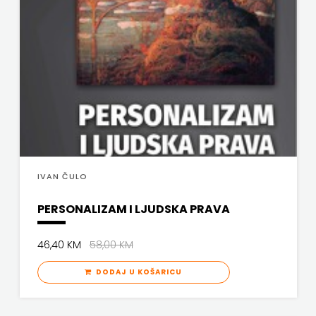
IVAN ČULO
PERSONALIZAM I LJUDSKA PRAVA
46,40 KM
58,00 KM
DODAJ U KOŠARICU