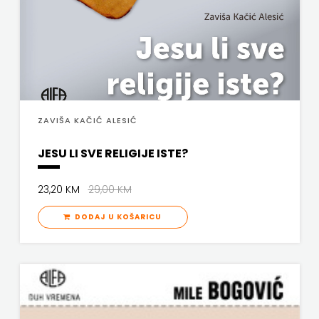
GLUTEN
FREE
U
HNŽ
ZAVIŠA KAČIĆ ALESIĆ
V.B.Z.
JESU LI SVE RELIGIJE ISTE?
VERBUM
23,20 KM
29,00 KM
VORTO
DODAJ U KOŠARICU
PALABRA
ZNANJE