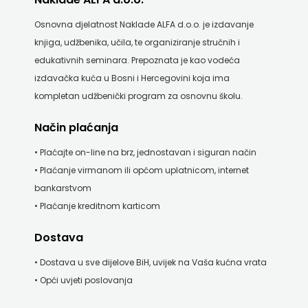
Osnovna djelatnost Naklade ALFA d.o.o. je izdavanje
knjiga, udžbenika, učila, te organiziranje stručnih i
edukativnih seminara. Prepoznata je kao vodeća
izdavačka kuća u Bosni i Hercegovini koja ima
kompletan udžbenički program za osnovnu školu.
Način plaćanja
• Plaćajte on-line na brz, jednostavan i siguran način
• Plaćanje virmanom ili općom uplatnicom, internet
bankarstvom
• Plaćanje kreditnom karticom
Dostava
• Dostava u sve dijelove BiH, uvijek na Vaša kućna vrata
• Opći uvjeti poslovanja