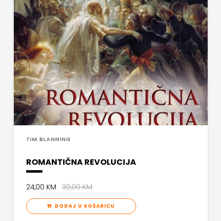
NAKLADA
SV.ANTUNA
NAKLADA
ULIKS
NARODNA
KNJIŽNICA
HNŽ/K
TIM BLANNING
NAŠA
ROMANTIČNA REVOLUCIJA
DJECA
24,00 KM
30,00 KM
NAŠA
DODAJ U KOŠARICU
OGNJIŠTA