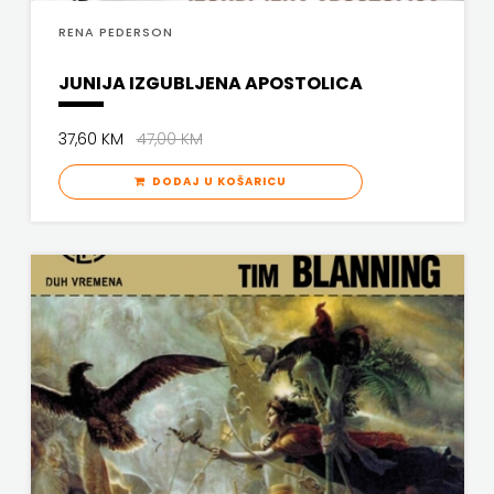
RENA PEDERSON
VERBUM
NAKLADA
JUNIJA IZGUBLJENA APOSTOLICA
VORTO PALABRA
MATE
ZNANJE
NAKLADA
37,60 KM
47,00 KM
NEPTUN
DODAJ U KOŠARICU
NAKLADA
OCEANMORE
Naklada
Rocky
NAKLADA
SLAP