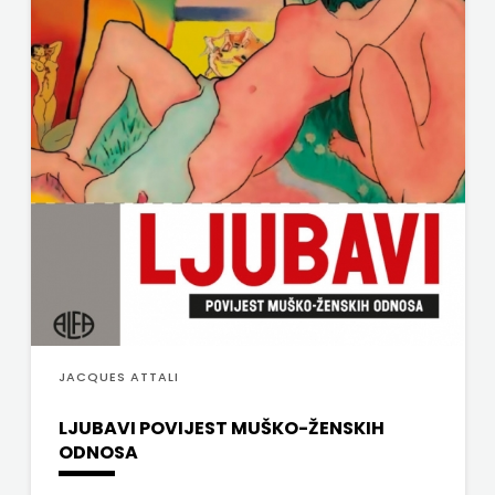
media
j.d.o.o.
SONJA
ŠKOBIĆ
STEP
BY
STEP
STILUS
JACQUES ATTALI
SYNOPSIS
LJUBAVI POVIJEST MUŠKO-ŽENSKIH
ŠARENI
ODNOSA
DUĆAN