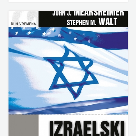
NOVOTEKS
ODEON
OMEGA
LAN
Pearson
PLANET
ZOE
PLANETOPIJA
PLANJAX
KOMERC
POETIKA