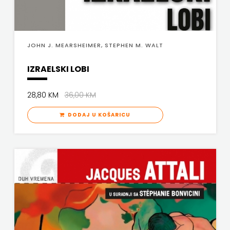
POPULUS
PROFIL
JOHN J. MEARSHEIMER, STEPHEN M. WALT
PULS
IZRAELSKI LOBI
RADIOTELEVIZIJA
28,80 KM
36,00 KM
HERCEG-
DODAJ U KOŠARICU
BOSNE
ROCKMARK
SALESIANA
SANDORF
Scriptura