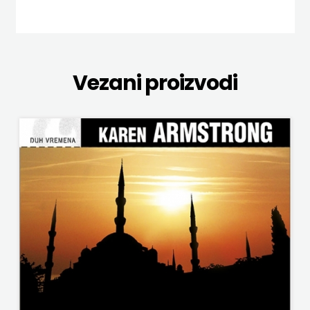
NAKLADA SLAP
KATARINA
NAKLADA SV.ANTUNA
ZRINSKI
NAKLADA ULIKS
Vezani proizvodi
KNJIGE
NARODNA KNJIŽNICA HNŽ/K
NA
NAŠA DJECA
ENGLESKOM
NAŠA OGNJIŠTA
JEZIKU
NOVOTEKS
KNJIŽEVNA
ODEON
ZAKLADA
OMEGA LAN
FRA
Pearson
GRGO
PLANET ZOE