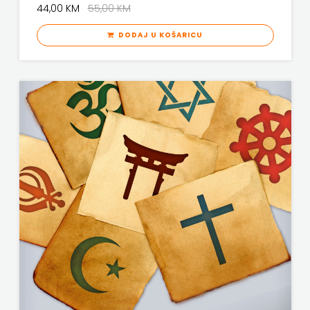
44,00 KM
55,00 KM
ŠKOLSKA
DODAJ U KOŠARICU
KNJIGA
Telegram
media
grupa
d.o.o.
TERAPIJA,
ZAGREB
Twins
Company
UDRUGA