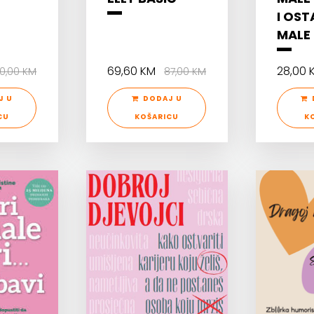
I OST
MALE
69,60 KM
28,00
0,00 KM
87,00 KM
J U
DODAJ U
CU
KOŠARICU
K