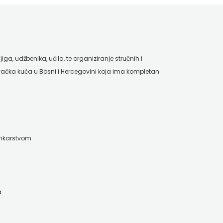
ga, udžbenika, učila, te organiziranje stručnih i
ačka kuća u Bosni i Hercegovini koja ima kompletan
ankarstvom
a