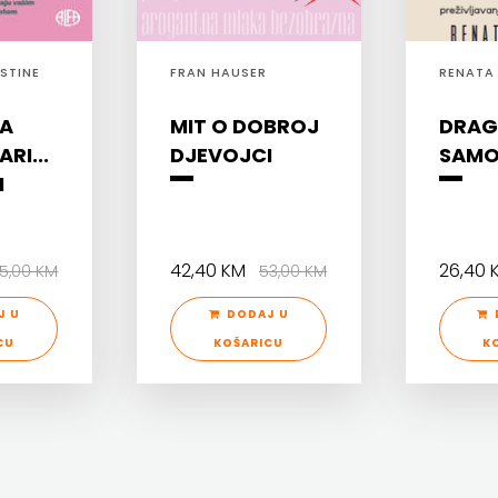
ISTINE
FRAN HAUSER
RENATA 
ZA
MIT O DOBROJ
DRAG
RI...
DJEVOJCI
SAMO
I
42,40 KM
26,40
5,00 KM
53,00 KM
J U
DODAJ U
CU
KOŠARICU
K