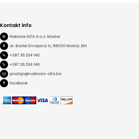
Kontakt info
Naklade ALFA d.o.o. Mostar
dr. Bariše Smoljana 1c, 88000 Mostar, BiH
+387 36 334 145
+387 36 334 146
prodaja@naklada-alfa.ba
facebook