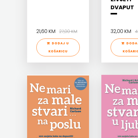
DVAPUT
HERCEG
MATICA HRVATSKA
STJEPAN
MLADINSKA KNJIGA
21,60 KM
32,00 KM
27,00 KM
4
KOSAČA
MOZAIK
DODAJ U
DODA
HENA
MOZAIK KNJIGA
KOŠARICU
KOŠARI
COM
NAKLADA BEGEN
Hrvatska
NAKLADA BENEDIKTA
sveučilišna
NAKLADA MATE
naklada
NAKLADA NEPTUN
JELENA
NAKLADA OCEANMORE
ROZIĆ
Naklada Rocky
KATARINA
NAKLADA SLAP