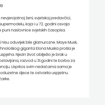
19
 nevjerojatnoj ženi, svjetskoj predavčici,
 i supermodelu, koja i u 72. godini osvaja
 puni naslovnice svjetskih časopisa.
i nisu oduvijek bile glamurozne. Maye Musk,
ehnološkog giganta Elona Muska prošla je
uspjeha. Njezin život obilježio je brak u
lostavljana, razvod u 31.godini te borba za
tenciju. Usprkos svim nedaćama sama je
poduzetne djece te ostvarila uspješnu
ičarke.