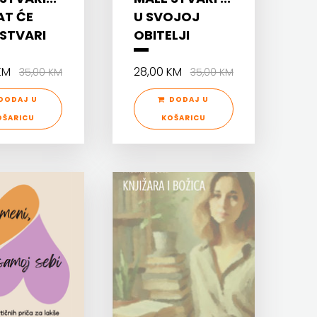
AT ĆE
U SVOJOJ
 STVARI
OBITELJI
 KM
28,00 KM
35,00 KM
35,00 KM
DODAJ U
DODAJ U
OŠARICU
KOŠARICU