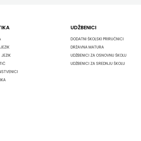
TIKA
UDŽBENICI
A
DODATNI ŠKOLSKI PRIRUČNICI
JEZIK
DRŽAVNA MATURA
 JEZIK
UDŽBENICI ZA OSNOVNU ŠKOLU
TIĆ
UDŽBENICI ZA SREDNJU ŠKOLU
NSTVENICI
IKA