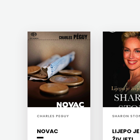
FIGULUS
Hrvatska sveučilišna naklada
FOKUS
JELENA ROZIĆ
KOMUNIKACIJE
KATARINA ZRINSKI
FORUM
KNJIGE NA ENGLESKOM JEZIKU
FRAKTURA
KNJIŽEVNA ZAKLADA FRA GRGO MARTIĆ
FRAM
KONCEPT IZADAVAŠTVO
ZIRAL
KONCEPT IZDAVAŠTVO
GLAS
KRŠĆANSKA SADAŠNJOST
KONCILA
KYRIOS
CHARLES PEGUY
SHARON STO
HARFA
LIJEPA RIJEČ
NOVAC
LIJEPO JE
HD
LUMEN
ŽIVJETI