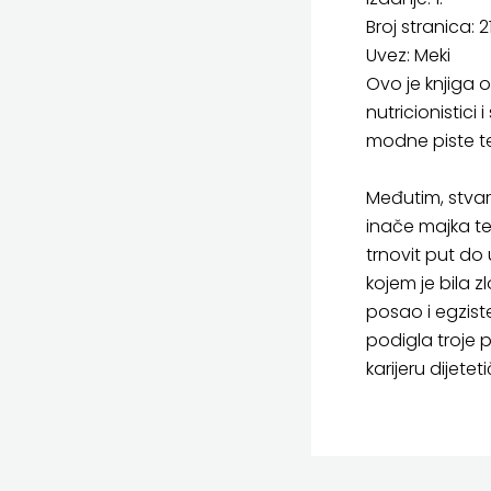
Broj stranica: 2
Uvez: Meki
Ovo je knjiga o
nutricionistici
modne piste te
Međutim, stvar
inače majka t
trnovit put do 
kojem je bila z
posao i egzis
podigla troje 
karijeru dijetet