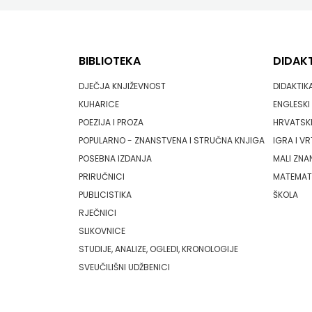
KONCEPT
PLANJAX KOMERC
IZADAVAŠTVO
POETIKA
BIBLIOTEKA
DIDAK
KONCEPT
POPULUS
DJEČJA KNJIŽEVNOST
DIDAKTIK
IZDAVAŠTVO
KUHARICE
ENGLESKI 
PROFIL
POEZIJA I PROZA
HRVATSKI
KRŠĆANSKA
POPULARNO - ZNANSTVENA I STRUČNA KNJIGA
IGRA I VR
PULS
SADAŠNJOST
POSEBNA IZDANJA
MALI ZNA
RADIOTELEVIZIJA HERCEG-BOSNE
PRIRUČNICI
MATEMAT
KYRIOS
PUBLICISTIKA
ŠKOLA
ROCKMARK
LIJEPA
RJEČNICI
SALESIANA
SLIKOVNICE
RIJEČ
STUDIJE, ANALIZE, OGLEDI, KRONOLOGIJE
SANDORF
SVEUČILIŠNI UDŽBENICI
LUMEN
Scriptura media j.d.o.o.
MATICA