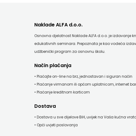
SONJA ŠKOBIĆ
HRVATSKA
STEP BY STEP
MLADINSKA
Naklade ALFA d.o.o.
STILUS
KNJIGA
Osnovna djelatnost Naklade ALFA d.o.o. je izdavanje knji
SYNOPSIS
edukativnih seminara. Prepoznata je kao vodeća izdav
MOZAIK
ŠARENI DUĆAN
udžbenički program za osnovnu školu.
MOZAIK
ŠKOLSKA KNJIGA
Način plaćanja
KNJIGA
Telegram media grupa d.o.o.
• Plaćajte on-line na brz, jednostavan i siguran način
NAKLADA
• Plaćanje virmanom ili općom uplatnicom, internet b
TERAPIJA, ZAGREB
• Plaćanje kreditnom karticom
BEGEN
Twins Company
Dostava
NAKLADA
UDRUGA GLUTEN FREE U HNŽ
• Dostava u sve dijelove BiH, uvijek na Vaša kućna vrat
BENEDIKTA
V.B.Z.
• Opći uvjeti poslovanja
NAKLADA