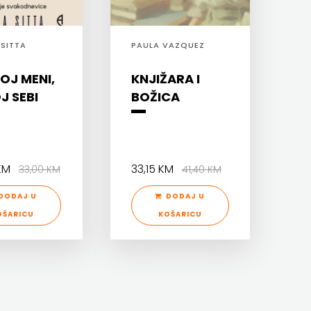
SITTA
PAULA VAZQUEZ
OJ MENI,
KNJIŽARA I
J SEBI
BOŽICA
 KM
33,15 KM
33,00 KM
41,40 KM
DODAJ U
DODAJ U
OŠARICU
KOŠARICU