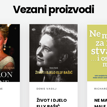
Vezani proizvodi
NE
DENIS VASILJ
RICHAR
ŽIVOT I DJELO
NE MA
ELLY BAŠIĆ
MALE 