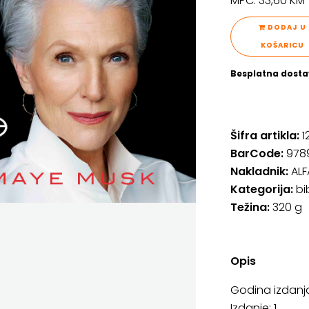
MPC: 33,60 K
DODAJ U
KOŠARICU
Besplatna dosta
Šifra artikla:
1
BarCode:
978
Nakladnik:
ALF
Kategorija:
bi
Težina:
320 g
Opis
Godina izdanja
Izdanje: 1.