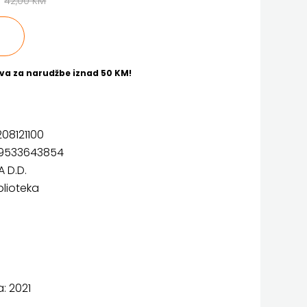
M
42,00 KM
va za narudžbe iznad 50 KM!
208121100
9533643854
A D.D.
blioteka
: 2021