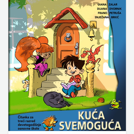
j.d.o.o.
SONJA
ŠKOBIĆ
STEP
BY
STEP
STILUS
SYNOPSIS
ŠARENI
DUĆAN
ŠKOLSKA