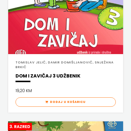
PROFIL
PULS
RADIOTELEVIZIJA
HERCEG-
BOSNE
TOMISLAV JELIĆ, DAMIR DOMIŠLJANOVIĆ, SNJEŽANA
BRKIĆ
ROCKMARK
DOM I ZAVIČAJ 3 UDŽBENIK
SALESIANA
19,20 KM
SANDORF
DODAJ U KOŠARICU
Scriptura
media
3. RAZRED