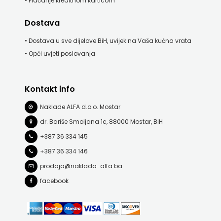
• Plaćanje kreditnom karticom
Dostava
• Dostava u sve dijelove BiH, uvijek na Vaša kućna vrata
• Opći uvjeti poslovanja
Kontakt info
Naklade ALFA d.o.o. Mostar
dr. Bariše Smoljana 1c, 88000 Mostar, BiH
+387 36 334 145
+387 36 334 146
prodaja@naklada-alfa.ba
facebook