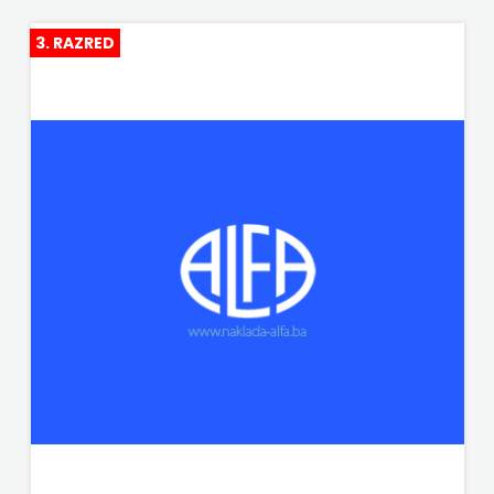
HARFA
HERCEG
3. RAZRED
HD HERCEG STJEPAN KOSAČA
STJEPAN
HENA COM
KOSAČA
Hrvatska sveučilišna naklada
HENA
JELENA ROZIĆ
COM
KATARINA ZRINSKI
Hrvatska
KNJIGE NA ENGLESKOM JEZIKU
sveučilišna
KNJIŽEVNA ZAKLADA FRA GRGO MARTIĆ
naklada
KONCEPT IZADAVAŠTVO
JELENA
KONCEPT IZDAVAŠTVO
ROZIĆ
KRŠĆANSKA SADAŠNJOST
KATARINA