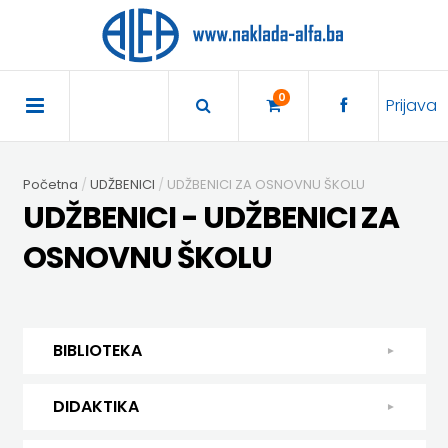
×
POČETNA
0
Prijava
AKCIJA
Početna
UDŽBENICI
UDŽBENICI ZA OSNOVNU ŠKOLU
TRAJNO
UDŽBENICI - UDŽBENICI ZA
SNIŽENO
OSNOVNU ŠKOLU
BIBLIOTEKA
DJEČJA
DIDAKTIKA
BIBLIOTEKA
KNJIŽEVNOST
DIDAKTIKA
UDŽBENICI
DJEČJA KNJIŽEVNOST
DIDAKTIKA
KUHARICE
ENGLESKI
KUHARICE
DODATNI
EXPRESS