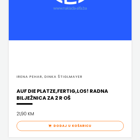
FIGULUS
ČITAJ KNJIGU
FOKUS
DETECTA
KOMUNIKACIJE
DRUGI NAKLADNICI
FORUM
EGMONT
FRAKTURA
EVENIO
FIGULUS
FRAM
IRENA PEHAR, DINKA ŠTIGLMAYER
FOKUS KOMUNIKACIJE
ZIRAL
AUF DIE PLATZE,FERTIG,LOS! RADNA
FORUM
GLAS
BILJEŽNICA ZA 2 R OŠ
FRAKTURA
KONCILA
21,90 KM
FRAM ZIRAL
HARFA
DODAJ U KOŠARICU
GLAS KONCILA
HD