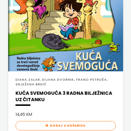
FREE
U
HNŽ
V.B.Z.
VERBUM
VORTO
DIANA ZALAR, DIJANA DVORNIK, FRANO PETRUŠA,
SNJEŽANA BRKIĆ
PALABRA
KUĆA SVEMOGUĆA 3 RADNA BILJEŽNICA
ZNANJE
UZ ČITANKU
14,45 KM
DODAJ U KOŠARICU