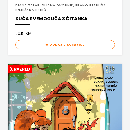
DIANA ZALAR, DIJANA DVORNIK, FRANO PETRUŠA,
KNJIGA
SNJEŽANA BRKIĆ
KUĆA SVEMOGUĆA 3 ČITANKA
Telegram
media
20,15 KM
grupa
DODAJ U KOŠARICU
d.o.o.
TERAPIJA,
3. RAZRED
ZAGREB
Twins
Company
UDRUGA
GLUTEN