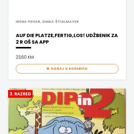
KYRIOS
ZRINSKI
LIJEPA RIJEČ
IRENA PEHAR, DINKA ŠTIGLMAYER
KNJIGE
LUMEN
AUF DIE PLATZE,FERTIG,LOS! UDŽBENIK ZA
NA
2 R OŠ SA APP
MATICA HRVATSKA
ENGLESKOM
MLADINSKA KNJIGA
23,60 KM
JEZIKU
MOZAIK
DODAJ U KOŠARICU
KNJIŽEVNA
MOZAIK KNJIGA
ZAKLADA
NAKLADA BEGEN
3. RAZRED
FRA
NAKLADA BENEDIKTA
GRGO
NAKLADA MATE
MARTIĆ
NAKLADA NEPTUN