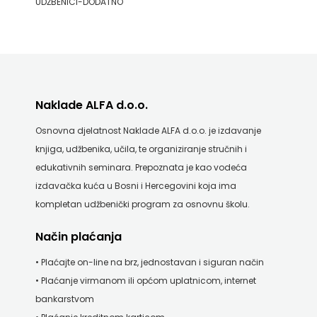
UDŽBENICI-DODATNO
Naklade ALFA d.o.o.
Osnovna djelatnost Naklade ALFA d.o.o. je izdavanje
knjiga, udžbenika, učila, te organiziranje stručnih i
edukativnih seminara. Prepoznata je kao vodeća
izdavačka kuća u Bosni i Hercegovini koja ima
kompletan udžbenički program za osnovnu školu.
Način plaćanja
• Plaćajte on-line na brz, jednostavan i siguran način
• Plaćanje virmanom ili općom uplatnicom, internet
bankarstvom