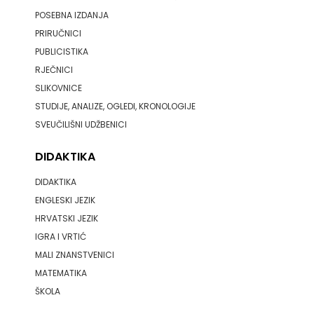
POSEBNA IZDANJA
ZRINSKI
PRIRUČNICI
PUBLICISTIKA
KNJIGE
RJEČNICI
NA
SLIKOVNICE
STUDIJE, ANALIZE, OGLEDI, KRONOLOGIJE
ENGLESKOM
SVEUČILIŠNI UDŽBENICI
JEZIKU
DIDAKTIKA
KNJIŽEVNA
DIDAKTIKA
ENGLESKI JEZIK
ZAKLADA
HRVATSKI JEZIK
FRA
IGRA I VRTIĆ
MALI ZNANSTVENICI
GRGO
MATEMATIKA
MARTIĆ
ŠKOLA