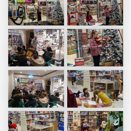
SREDNJU
SECONDARY
PRIRUČNICI
BUDILNIK
ŠKOLU
GALERIJA
TEACHER'S
PUBLICISTIKA
IZDAVAŠTVO
FAQ
RESOURCES
RJEČNICI
BUYBOOK
UDŽBENICI-
DOWNLOAD
SLIKOVNICE
ČITAJ
DODATNO
KOŠARICA
STUDIJE,
KNJIGU
ANALIZE,
DETECTA
NASTAVNICI
OGLEDI,
DRUGI
KRONOLOGIJE
NAKLADNICI
SVEUČILIŠNI
EGMONT
UDŽBENICI
EVENIO