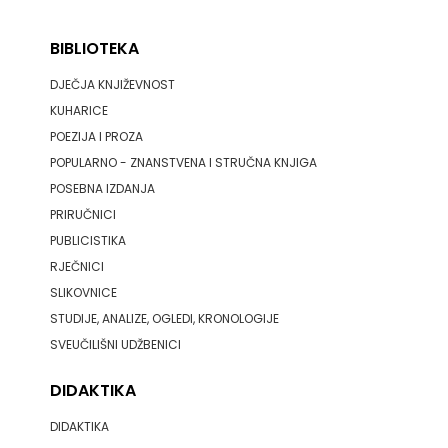
HERCEG
BIBLIOTEKA
STJEPAN
DJEČJA KNJIŽEVNOST
KOSAČA
KUHARICE
POEZIJA I PROZA
HENA
POPULARNO - ZNANSTVENA I STRUČNA KNJIGA
POSEBNA IZDANJA
COM
PRIRUČNICI
Hrvatska
PUBLICISTIKA
RJEČNICI
sveučilišna
SLIKOVNICE
naklada
STUDIJE, ANALIZE, OGLEDI, KRONOLOGIJE
SVEUČILIŠNI UDŽBENICI
JELENA
DIDAKTIKA
ROZIĆ
DIDAKTIKA
KATARINA