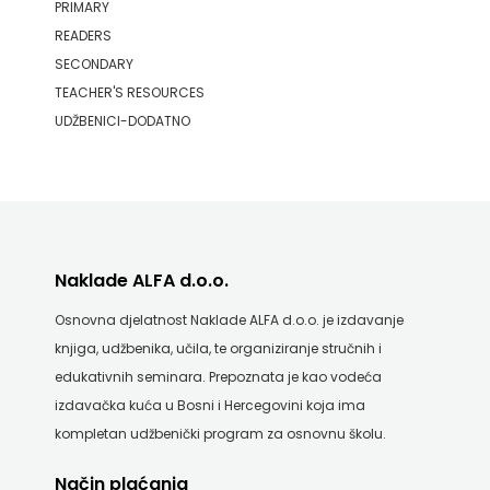
PRIMARY
KONCEPT
READERS
IZADAVAŠTVO
SECONDARY
TEACHER'S RESOURCES
KONCEPT
UDŽBENICI-DODATNO
IZDAVAŠTVO
KRŠĆANSKA
SADAŠNJOST
Naklade ALFA d.o.o.
KYRIOS
Osnovna djelatnost Naklade ALFA d.o.o. je izdavanje
LIJEPA
knjiga, udžbenika, učila, te organiziranje stručnih i
edukativnih seminara. Prepoznata je kao vodeća
RIJEČ
izdavačka kuća u Bosni i Hercegovini koja ima
LUMEN
kompletan udžbenički program za osnovnu školu.
MATICA
Način plaćanja