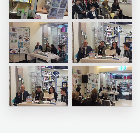
FIGULUS
FOKUS
KOMUNIKACIJE
FORUM
FRAKTURA
FRAM
ZIRAL
GLAS
KONCILA
HARFA
HD