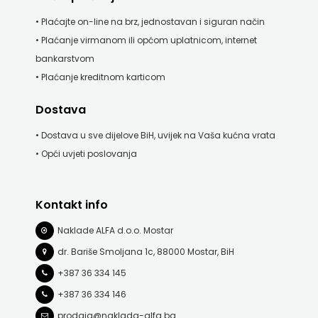
HRVATSKA
• Plaćajte on-line na brz, jednostavan i siguran način
• Plaćanje virmanom ili općom uplatnicom, internet
MLADINSKA
bankarstvom
KNJIGA
• Plaćanje kreditnom karticom
MOZAIK
Dostava
• Dostava u sve dijelove BiH, uvijek na Vaša kućna vrata
MOZAIK
• Opći uvjeti poslovanja
KNJIGA
NAKLADA
Kontakt info
BEGEN
Naklade ALFA d.o.o. Mostar
dr. Bariše Smoljana 1c, 88000 Mostar, BiH
NAKLADA
+387 36 334 145
BENEDIKTA
+387 36 334 146
NAKLADA
prodaja@naklada-alfa.ba