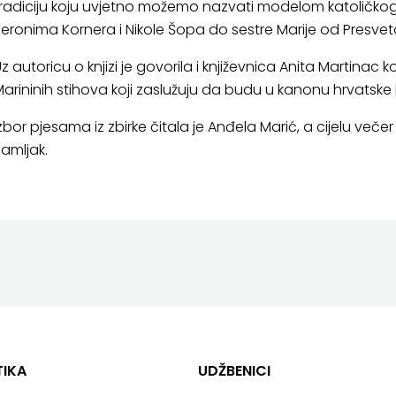
radiciju koju uvjetno možemo nazvati modelom katoličkog
eronima Kornera i Nikole Šopa do sestre Marije od Presveto
z autoricu o knjizi je govorila i književnica Anita Martinac 
arininih stihova koji zaslužuju da budu u kanonu hrvatske k
zbor pjesama iz zbirke čitala je Anđela Marić, a cijelu več
amljak.
TIKA
UDŽBENICI