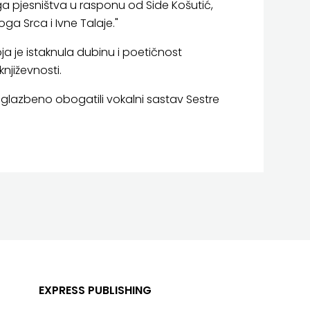
a pjesništva u rasponu od Side Košutić,
ga Srca i Ivne Talaje."
koja je istaknula dubinu i poetičnost
njiževnosti.
er glazbeno obogatili vokalni sastav Sestre
EXPRESS PUBLISHING