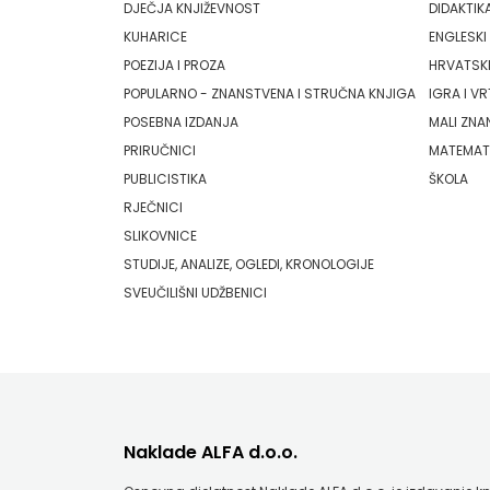
DJEČJA KNJIŽEVNOST
DIDAKTIK
FIGULUS
KUHARICE
ENGLESKI 
FOKUS
POEZIJA I PROZA
HRVATSKI
POPULARNO - ZNANSTVENA I STRUČNA KNJIGA
IGRA I VR
KOMUNIKACIJE
POSEBNA IZDANJA
MALI ZNA
FORUM
PRIRUČNICI
MATEMAT
PUBLICISTIKA
ŠKOLA
FRAKTURA
RJEČNICI
SLIKOVNICE
FRAM
STUDIJE, ANALIZE, OGLEDI, KRONOLOGIJE
ZIRAL
SVEUČILIŠNI UDŽBENICI
GLAS
KONCILA
HARFA
Naklade ALFA d.o.o.
HD