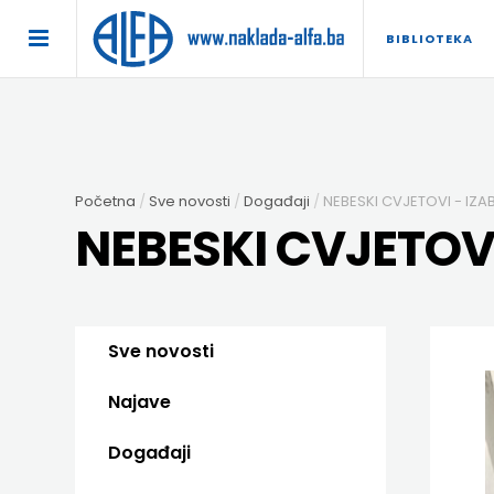
×
BIBLIOTEKA
POČETNA
AKCIJA
Početna
Sve novosti
Događaji
NEBESKI CVJETOVI - IZ
TRAJNO
NEBESKI CVJETOV
SNIŽENO
BIBLIOTEKA
Sve novosti
DJEČJA
DIDAKTIKA
Najave
KNJIŽEVNOST
DIDAKTIKA
UDŽBENICI
Događaji
KUHARICE
ENGLESKI
DODATNI
EXPRESS