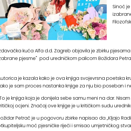
Sinoć je
izabran
Filozofs
zdavačka kuća Alfa d.d. Zagreb objavila je zbirku pjesama 
izabrane pjesme" pod uredničkom palicom Božidara Petr
utorica je kazala kako je ova knjiga svojevrsna poetska k
ako je sam proces nastanka knjige za nju bio poseban i n
To je knjiga koja je donijela sebe samu meni na dar. Nisam 
ritičkoj ocjeni. Značaj ove knjige je u kritičkom sudu uredni
ožidar Petrač je u pogovoru zbirke napisao da „Kljajo Radi
tkupiteljsku moć pjesničke riječi i smisao umjetničkog stvar