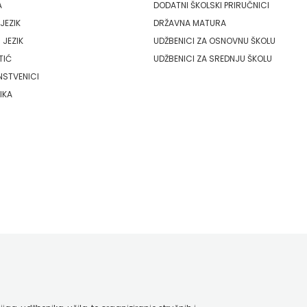
A
DODATNI ŠKOLSKI PRIRUČNICI
JEZIK
DRŽAVNA MATURA
 JEZIK
UDŽBENICI ZA OSNOVNU ŠKOLU
TIĆ
UDŽBENICI ZA SREDNJU ŠKOLU
NSTVENICI
IKA