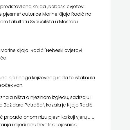
 predstavljena knjiga „Nebeski cvjetovi:
e pjesme“ autorice Marine Kljajo Radić na
kom fakultetu Sveučilišta u Mostaru.
Marine Kljajo-Radić "Nebeski cvjetovi -
ača.
runa njezinoga književnog rada te istaknula
eočekivan.
znala ništa o njezinom izgledu, sadržaju i
ka Božidara Petrača“, kazala je Kljajo Radić.
ć pripada onom nizu pjesnika koji vjeruju u
anja i slijedi onu hrvatsku pjesničku