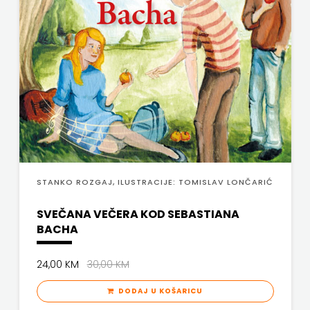
j.d.o.o.
SONJA
ŠKOBIĆ
STEP
BY
STEP
STILUS
STANKO ROZGAJ, ILUSTRACIJE: TOMISLAV LONČARIĆ
SYNOPSIS
SVEČANA VEČERA KOD SEBASTIANA
BACHA
ŠARENI
24,00 KM
30,00 KM
DUĆAN
DODAJ U KOŠARICU
ŠKOLSKA