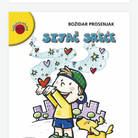
KNJIGA
Telegram
media
grupa
d.o.o.
TERAPIJA,
ZAGREB
Twins
Company
UDRUGA
GLUTEN