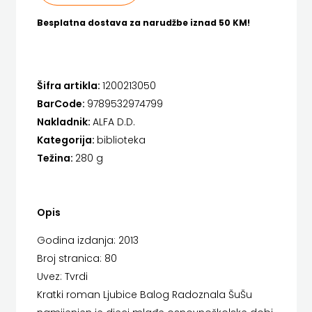
FIGULUS
HENA COM
Besplatna dostava za narudžbe iznad 50 KM!
FOKUS
Hrvatska sveučilišna naklada
KOMUNIKACIJE
JELENA ROZIĆ
Šifra artikla:
1200213050
FORUM
KATARINA ZRINSKI
BarCode:
9789532974799
Nakladnik:
ALFA D.D.
FRAKTURA
KNJIGE NA ENGLESKOM JEZIKU
Kategorija:
biblioteka
FRAM
KNJIŽEVNA ZAKLADA FRA GRGO MARTIĆ
Težina:
280 g
ZIRAL
KONCEPT IZADAVAŠTVO
Opis
GLAS
KONCEPT IZDAVAŠTVO
Godina izdanja: 2013
KONCILA
KRŠĆANSKA SADAŠNJOST
Broj stranica: 80
KYRIOS
HARFA
Uvez: Tvrdi
Kratki roman Ljubice Balog Radoznala ŠuŠu
LIJEPA RIJEČ
HD