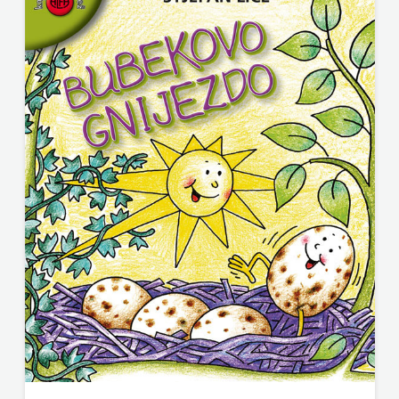
ODEON
OMEGA
LAN
Pearson
PLANET
ZOE
PLANETOPIJA
PLANJAX
KOMERC
POETIKA
POPULUS