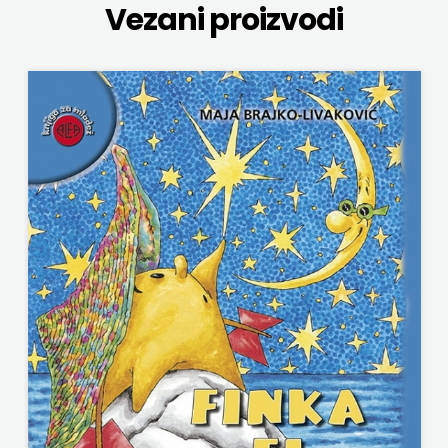
Vezani proizvodi
NAKLADA SLAP
ZRINSKI
NAKLADA SV.ANTUNA
KNJIGE
NAKLADA ULIKS
NA
NARODNA KNJIŽNICA HNŽ/K
ENGLESKOM
NAŠA DJECA
JEZIKU
NAŠA OGNJIŠTA
KNJIŽEVNA
NOVOTEKS
ZAKLADA
ODEON
FRA
OMEGA LAN
GRGO
Pearson
MARTIĆ
PLANET ZOE