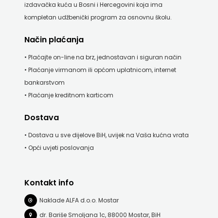
izdavačka kuća u Bosni i Hercegovini koja ima
kompletan udžbenički program za osnovnu školu.
Način plaćanja
• Plaćajte on-line na brz, jednostavan i siguran način
• Plaćanje virmanom ili općom uplatnicom, internet
bankarstvom
• Plaćanje kreditnom karticom
Dostava
• Dostava u sve dijelove BiH, uvijek na Vaša kućna vrata
• Opći uvjeti poslovanja
Kontakt info
Naklade ALFA d.o.o. Mostar
dr. Bariše Smoljana 1c, 88000 Mostar, BiH