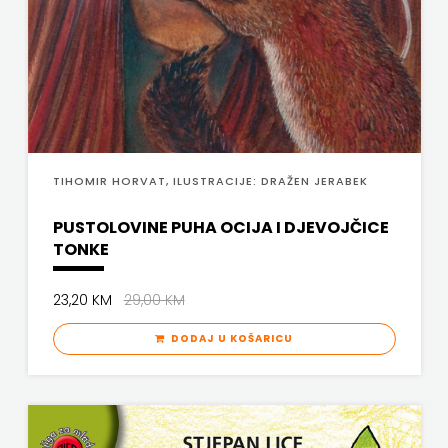
SV.ANTUNA
NAKLADA
ULIKS
NARODNA
KNJIŽNICA
TIHOMIR HORVAT, ILUSTRACIJE: DRAŽEN JERABEK
HNŽ/K
PUSTOLOVINE PUHA OCIJA I DJEVOJČICE
TONKE
NAŠA
23,20 KM
29,00 KM
DJECA
DODAJ U KOŠARICU
NAŠA
OGNJIŠTA
NOVOTEKS