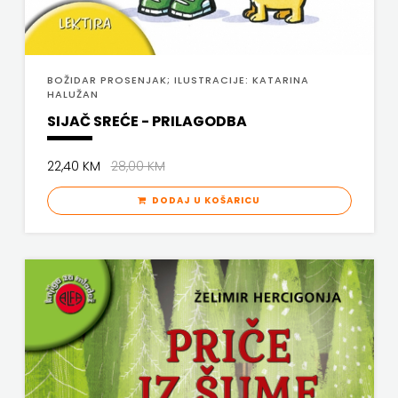
FREE
U
BOŽIDAR PROSENJAK; ILUSTRACIJE: KATARINA
HALUŽAN
HNŽ
SIJAČ SREĆE - PRILAGODBA
V.B.Z.
22,40 KM
28,00 KM
VERBUM
DODAJ U KOŠARICU
VORTO
PALABRA
ZNANJE