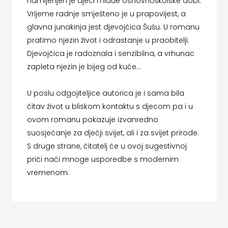
namijenjen je djeci mlađe osnovnoškolske dobi.
LUMEN
HERCEG
Vrijeme radnje smješteno je u prapovijest, a
glavna junakinja jest djevojčica Šušu. U romanu
MATICA HRVATSKA
STJEPAN
pratimo njezin život i odrastanje u praobitelji.
MLADINSKA KNJIGA
Djevojčica je radoznala i senzibilna, a vrhunac
KOSAČA
zapleta njezin je bijeg od kuće…
MOZAIK
HENA
U poslu odgojiteljice autorica je i sama bila
MOZAIK KNJIGA
COM
čitav život u bliskom kontaktu s djecom pa i u
NAKLADA BEGEN
ovom romanu pokazuje izvanredno
Hrvatska
suosjećanje za dječji svijet, ali i za svijet prirode.
NAKLADA BENEDIKTA
sveučilišna
S druge strane, čitatelj će u ovoj sugestivnoj
NAKLADA MATE
priči naći mnoge usporedbe s modernim
naklada
vremenom.
NAKLADA NEPTUN
JELENA
NAKLADA OCEANMORE
ROZIĆ
Naklada Rocky
KATARINA