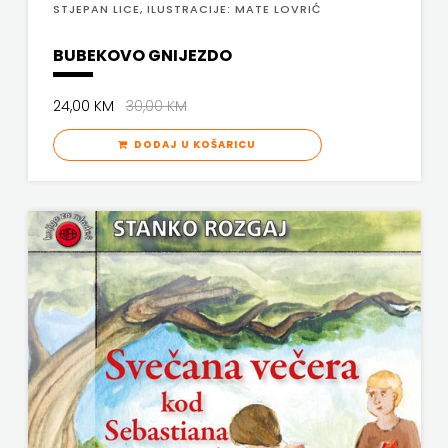
STJEPAN LICE, ILUSTRACIJE: MATE LOVRIĆ
PROFIL
BUBEKOVO GNIJEZDO
PULS
24,00 KM
30,00 KM
RADIOTELEVIZIJA
DODAJ U KOŠARICU
HERCEG-
BOSNE
ROCKMARK
SALESIANA
SANDORF
Scriptura
media