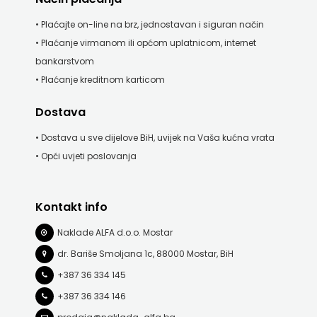
• Plaćajte on-line na brz, jednostavan i siguran način
• Plaćanje virmanom ili općom uplatnicom, internet
bankarstvom
• Plaćanje kreditnom karticom
Dostava
• Dostava u sve dijelove BiH, uvijek na Vaša kućna vrata
• Opći uvjeti poslovanja
Kontakt info
Naklade ALFA d.o.o. Mostar
dr. Bariše Smoljana 1c, 88000 Mostar, BiH
+387 36 334 145
+387 36 334 146