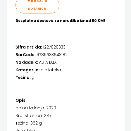
DODAJ U
FIGULUS
KOŠARICU
Hrvatska sveučilišna naklada
FOKUS
Besplatna dostava za narudžbe iznad 50 KM!
JELENA ROZIĆ
KOMUNIKACIJE
KATARINA ZRINSKI
FORUM
KNJIGE NA ENGLESKOM JEZIKU
Šifra artikla:
1227020333
FRAKTURA
BarCode:
9789533643182
KNJIŽEVNA ZAKLADA FRA GRGO MARTIĆ
Nakladnik:
ALFA D.D.
FRAM
Kategorija:
biblioteka
KONCEPT IZADAVAŠTVO
ZIRAL
Težina:
g
KONCEPT IZDAVAŠTVO
GLAS
KRŠĆANSKA SADAŠNJOST
Opis
KONCILA
KYRIOS
odina izdanja: 2020
HARFA
Broj stranica: 275
LIJEPA RIJEČ
Težina: 362 g
HD
LUMEN
Uvez: Meki