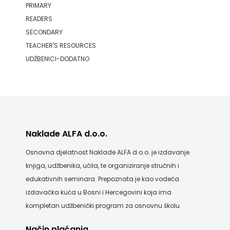
PRIMARY
READERS
SECONDARY
TEACHER'S RESOURCES
UDŽBENICI-DODATNO
Naklade ALFA d.o.o.
Osnovna djelatnost Naklade ALFA d.o.o. je izdavanje
knjiga, udžbenika, učila, te organiziranje stručnih i
edukativnih seminara. Prepoznata je kao vodeća
izdavačka kuća u Bosni i Hercegovini koja ima
kompletan udžbenički program za osnovnu školu.
Način plaćanja