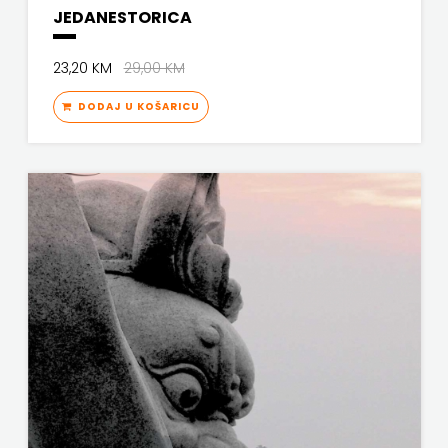
JEDANESTORICA
PROFIL
23,20 KM
29,00 KM
PULS
DODAJ U KOŠARICU
RADIOTELEVIZIJA
HERCEG-
BOSNE
ROCKMARK
SALESIANA
SANDORF
Scriptura
media