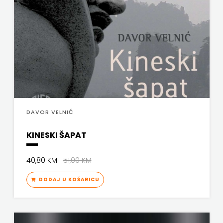
j.d.o.o.
SONJA
ŠKOBIĆ
STEP
BY
STEP
DAVOR VELNIĆ
STILUS
KINESKI ŠAPAT
SYNOPSIS
40,80 KM
51,00 KM
ŠARENI
DODAJ U KOŠARICU
DUĆAN
ŠKOLSKA