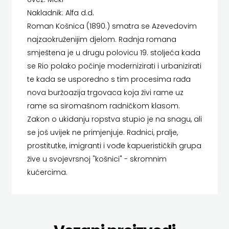
Nakladnik: Alfa d.d.
HERCEG
MATICA HRVATSKA
Roman Košnica (1890.) smatra se Azevedovim
STJEPAN
najzaokruženijim djelom. Radnja romana
MLADINSKA KNJIGA
smještena je u drugu polovicu 19. stoljeća kada
KOSAČA
MOZAIK
se Rio polako počinje modernizirati i urbanizirati
HENA
te kada se usporedno s tim procesima rađa
MOZAIK KNJIGA
nova buržoazija trgovaca koja živi rame uz
COM
NAKLADA BEGEN
rame sa siromašnom radničkom klasom.
Zakon o ukidanju ropstva stupio je na snagu, ali
Hrvatska
NAKLADA BENEDIKTA
se još uvijek ne primjenjuje. Radnici, pralje,
sveučilišna
NAKLADA MATE
prostitutke, imigranti i vođe kapuerističkih grupa
žive u svojevrsnoj "košnici" - skromnim
naklada
NAKLADA NEPTUN
kućercima.
JELENA
NAKLADA OCEANMORE
ROZIĆ
Naklada Rocky
KATARINA
NAKLADA SLAP