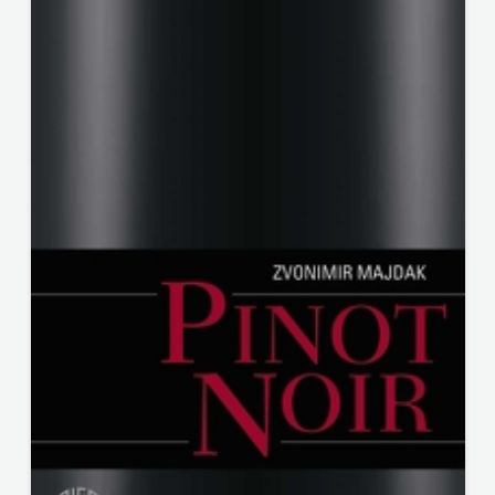
KNJIGA
Telegram
media
grupa
d.o.o.
TERAPIJA,
ZAGREB
Twins
Company
UDRUGA
GLUTEN