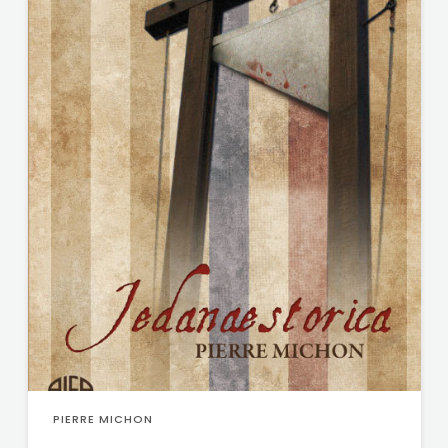
ODEON
OMEGA
LAN
Pearson
PLANET
ZOE
PLANETOPIJA
PLANJAX
KOMERC
POETIKA
PIERRE MICHON
POPULUS