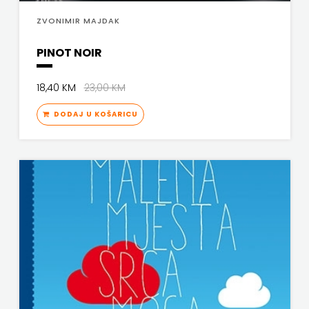
ZVONIMIR MAJDAK
FREE
PINOT NOIR
U
HNŽ
18,40 KM
23,00 KM
V.B.Z.
DODAJ U KOŠARICU
VERBUM
VORTO
PALABRA
ZNANJE