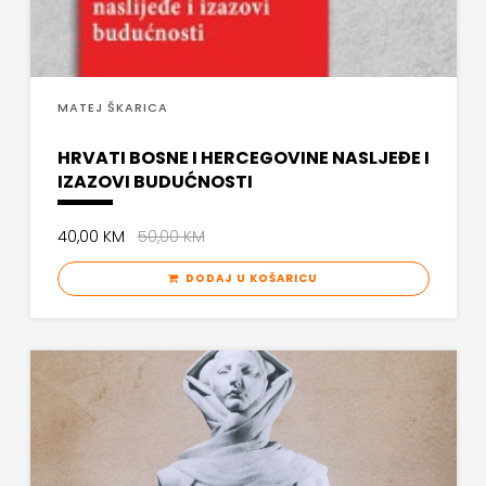
FREE
U
MATEJ ŠKARICA
HNŽ
HRVATI BOSNE I HERCEGOVINE NASLJEĐE I
V.B.Z.
IZAZOVI BUDUĆNOSTI
VERBUM
40,00 KM
50,00 KM
VORTO
DODAJ U KOŠARICU
PALABRA
ZNANJE