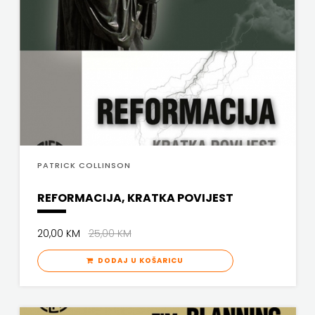
SV.ANTUNA
NAKLADA
ULIKS
NARODNA
KNJIŽNICA
HNŽ/K
PATRICK COLLINSON
NAŠA
REFORMACIJA, KRATKA POVIJEST
DJECA
20,00 KM
25,00 KM
NAŠA
DODAJ U KOŠARICU
OGNJIŠTA
NOVOTEKS