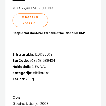
FIGULUS
HENA COM
MPC: 22,40 KM
28,00 KM
FOKUS
Hrvatska sveučilišna naklada
DODAJ U
KOMUNIKACIJE
KOŠARICU
JELENA ROZIĆ
FORUM
Besplatna dostava za narudžbe iznad 50 KM!
KATARINA ZRINSKI
FRAKTURA
KNJIGE NA ENGLESKOM JEZIKU
FRAM
KNJIŽEVNA ZAKLADA FRA GRGO MARTIĆ
Šifra artikla:
1201780079
BarCode:
9789531689434
ZIRAL
KONCEPT IZADAVAŠTVO
Nakladnik:
ALFA D.D.
GLAS
KONCEPT IZDAVAŠTVO
Kategorija:
biblioteka
Težina:
291 g
KONCILA
KRŠĆANSKA SADAŠNJOST
KYRIOS
HARFA
Opis
LIJEPA RIJEČ
HD
Godina izdanja: 2008