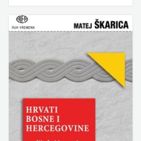
KNJIGA
Telegram
media
grupa
d.o.o.
TERAPIJA,
ZAGREB
Twins
Company
UDRUGA
GLUTEN