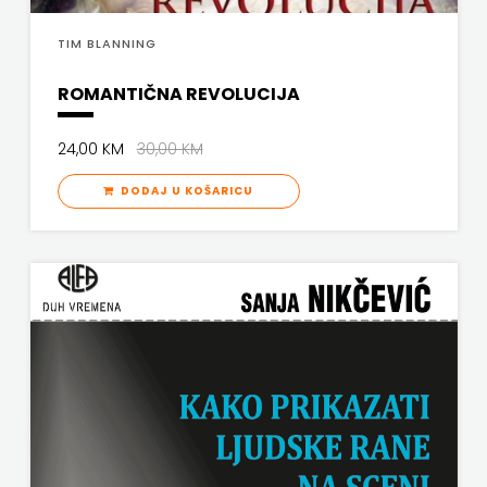
PROFIL
TIM BLANNING
PULS
ROMANTIČNA REVOLUCIJA
RADIOTELEVIZIJA
24,00 KM
30,00 KM
HERCEG-
DODAJ U KOŠARICU
BOSNE
ROCKMARK
SALESIANA
SANDORF
Scriptura
media