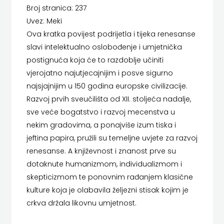
Broj stranica: 237
LUMEN
HERCEG
Uvez: Meki
MATICA HRVATSKA
STJEPAN
Ova kratka povijest podrijetla i tijeka renesanse
slavi intelektualno oslobođenje i umjetnička
MLADINSKA KNJIGA
KOSAČA
postignuća koja će to razdoblje učiniti
MOZAIK
vjerojatno najutjecajnijim i posve sigurno
HENA
najsjajnijim u 150 godina europske civilizacije.
MOZAIK KNJIGA
COM
Razvoj prvih sveučilišta od XII. stoljeća nadalje,
sve veće bogatstvo i razvoj mecenstva u
NAKLADA BEGEN
Hrvatska
nekim gradovima, a ponajviše izum tiska i
NAKLADA BENEDIKTA
jeftina papira, pružili su temeljne uvjete za razvoj
sveučilišna
renesanse. A književnost i znanost prve su
NAKLADA MATE
naklada
dotaknute humanizmom, individualizmom i
NAKLADA NEPTUN
skepticizmom te ponovnim rađanjem klasične
JELENA
kulture koja je olabavila željezni stisak kojim je
NAKLADA OCEANMORE
ROZIĆ
crkva držala likovnu umjetnost.
Naklada Rocky
KATARINA