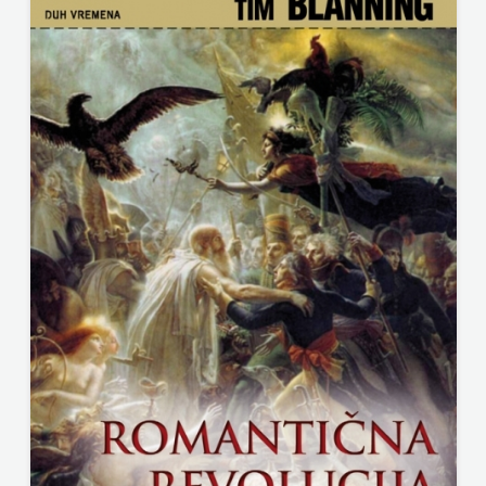
ODEON
OMEGA
LAN
Pearson
PLANET
ZOE
PLANETOPIJA
PLANJAX
KOMERC
POETIKA
POPULUS