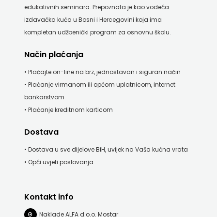
edukativnih seminara. Prepoznata je kao vodeća
izdavačka kuća u Bosni i Hercegovini koja ima
kompletan udžbenički program za osnovnu školu.
Način plaćanja
• Plaćajte on-line na brz, jednostavan i siguran način
• Plaćanje virmanom ili općom uplatnicom, internet
bankarstvom
• Plaćanje kreditnom karticom
Dostava
• Dostava u sve dijelove BiH, uvijek na Vaša kućna vrata
• Opći uvjeti poslovanja
Kontakt info
Naklade ALFA d.o.o. Mostar