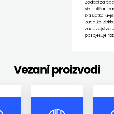
Zadaci za dod
simboličan nas
biti slatka, uv
zadatke. Zbir
zadovoljstvo 
pospješuje raz
Vezani proizvodi