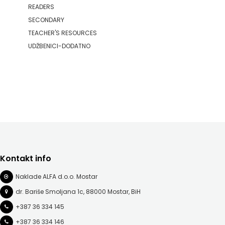
READERS
SECONDARY
TEACHER'S RESOURCES
UDŽBENICI-DODATNO
Kontakt info
Naklade ALFA d.o.o. Mostar
dr. Bariše Smoljana 1c, 88000 Mostar, BiH
+387 36 334 145
+387 36 334 146