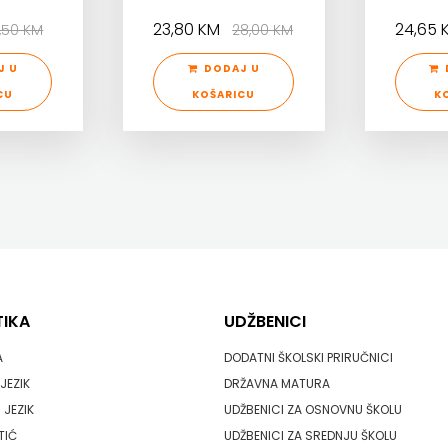
23,80 KM
24,65
6,50 KM
28,00 KM
J U
DODAJ U
CU
KOŠARICU
K
TIKA
UDŽBENICI
A
DODATNI ŠKOLSKI PRIRUČNICI
JEZIK
DRŽAVNA MATURA
 JEZIK
UDŽBENICI ZA OSNOVNU ŠKOLU
TIĆ
UDŽBENICI ZA SREDNJU ŠKOLU