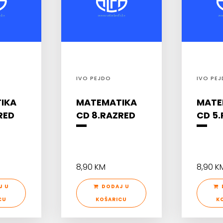
IVO PEJDO
IVO PE
IKA
MATEMATIKA
MATE
RED
CD 8.RAZRED
CD 5
8,90 KM
8,90 K
J U
DODAJ U
CU
KOŠARICU
K