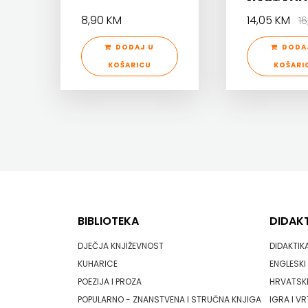
NASTAVU
8,90 KM
14,05 KM
1
NAKLADA SV.ANTUNA
ZRINSKI
DODAJ U
DODA
NAKLADA ULIKS
KNJIGE
KOŠARICU
KOŠARI
NARODNA KNJIŽNICA HNŽ/K
NA
NAŠA DJECA
ENGLESKOM
NAŠA OGNJIŠTA
JEZIKU
NOVOTEKS
KNJIŽEVNA
ODEON
ZAKLADA
BIBLIOTEKA
DIDAK
OMEGA LAN
FRA
DJEČJA KNJIŽEVNOST
DIDAKTIK
Pearson
GRGO
KUHARICE
ENGLESKI 
PLANET ZOE
POEZIJA I PROZA
HRVATSKI
MARTIĆ
POPULARNO - ZNANSTVENA I STRUČNA KNJIGA
IGRA I VR
PLANETOPIJA