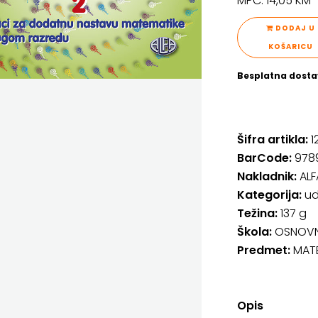
MPC: 14,05 K
DODAJ U
KOŠARICU
Besplatna dosta
Šifra artikla:
1
BarCode:
978
Nakladnik:
ALF
Kategorija:
ud
Težina:
137 g
Škola:
OSNOVN
Predmet:
MAT
Opis