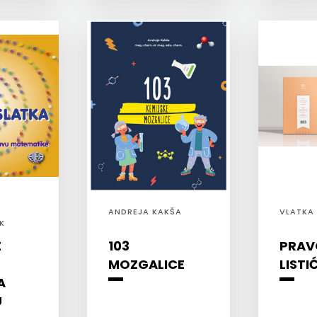
ANDREJA KAKŠA
VLATKA
K
E
103
PRAV
MOZGALICE
LISTIĆ
A
U