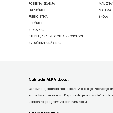
KONCEPT
POSEBNA IZDANJA
MALI ZNA
PLANJAX KOMERC
PRIRUČNICI
MATEMAT
IZADAVAŠTVO
PUBLICISTIKA
ŠKOLA
POETIKA
RJEČNICI
KONCEPT
SLIKOVNICE
POPULUS
IZDAVAŠTVO
STUDIJE, ANALIZE, OGLEDI, KRONOLOGIJE
PROFIL
SVEUČILIŠNI UDŽBENICI
KRŠĆANSKA
PULS
SADAŠNJOST
RADIOTELEVIZIJA HERCEG-BOSNE
KYRIOS
ROCKMARK
LIJEPA
Naklade ALFA d.o.o.
SALESIANA
RIJEČ
Osnovna djelatnost Naklade ALFA d.o.o. je izdavanje knji
SANDORF
edukativnih seminara. Prepoznata je kao vodeća izdav
LUMEN
udžbenički program za osnovnu školu.
Scriptura media j.d.o.o.
MATICA