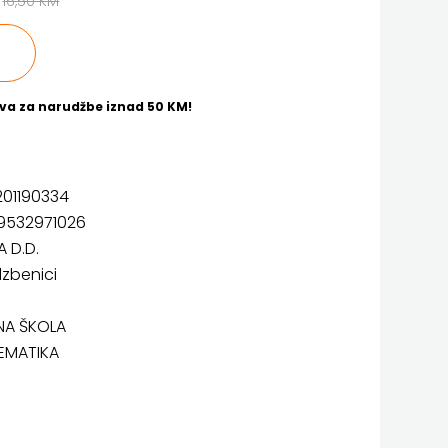
M
16,50 KM
va za narudžbe iznad 50 KM!
201190334
9532971026
A D.D.
zbenici
A ŠKOLA
EMATIKA