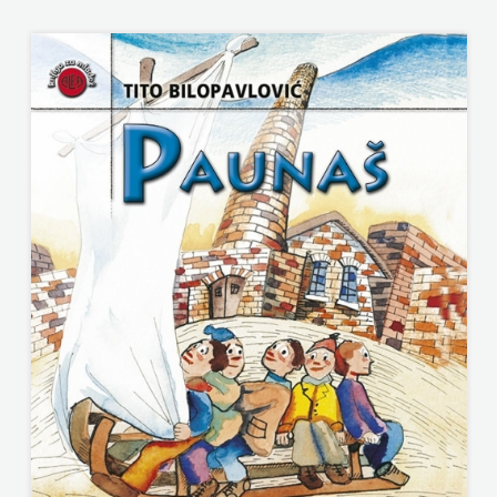
NAKLADA SLAP
ZRINSKI
NAKLADA SV.ANTUNA
KNJIGE
NAKLADA ULIKS
NA
NARODNA KNJIŽNICA HNŽ/K
ENGLESKOM
NAŠA DJECA
JEZIKU
NAŠA OGNJIŠTA
KNJIŽEVNA
NOVOTEKS
ZAKLADA
ODEON
FRA
OMEGA LAN
GRGO
Pearson
MARTIĆ
PLANET ZOE