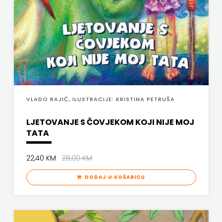
j.d.o.o.
SONJA
ŠKOBIĆ
STEP
BY
VLADO RAJIĆ, ILUSTRACIJE: KRISTINA PETRUŠA
STEP
LJETOVANJE S ČOVJEKOM KOJI NIJE MOJ
STILUS
TATA
SYNOPSIS
22,40 KM
28,00 KM
ŠARENI
DODAJ U KOŠARICU
DUĆAN
ŠKOLSKA