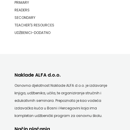
PRIMARY
READERS
SECONDARY
TEACHER'S RESOURCES
UDŽBENICI-DODATNO
Naklade ALFA d.o.o.
Osnovna djelatnost Naklade ALFA d.o.o. je izdavanje
knjiga, udžbenika, učila, te organiziranje stručnih i
edukativnih seminara. Prepoznata je kao vodeća
izdavačka kuća u Bosni i Hercegovini koja ima
kompletan udžbenički program za osnovnu školu.
Način plaćanja