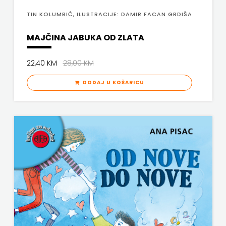
TIN KOLUMBIĆ, ILUSTRACIJE: DAMIR FACAN GRDIŠA
FREE
MAJČINA JABUKA OD ZLATA
U
HNŽ
22,40 KM
28,00 KM
V.B.Z.
DODAJ U KOŠARICU
VERBUM
VORTO
PALABRA
ZNANJE