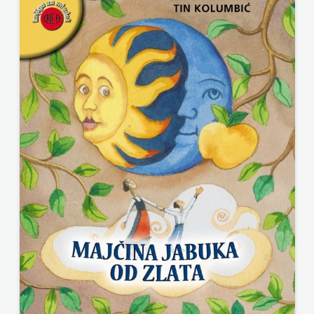
KNJIGA
Telegram
media
grupa
d.o.o.
TERAPIJA,
ZAGREB
Twins
Company
UDRUGA
GLUTEN