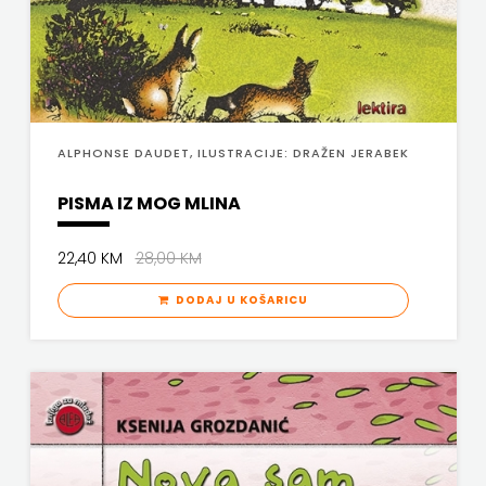
SV.ANTUNA
NAKLADA
ULIKS
NARODNA
ALPHONSE DAUDET, ILUSTRACIJE: DRAŽEN JERABEK
KNJIŽNICA
PISMA IZ MOG MLINA
HNŽ/K
22,40 KM
28,00 KM
NAŠA
DODAJ U KOŠARICU
DJECA
NAŠA
OGNJIŠTA
NOVOTEKS