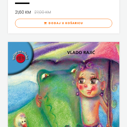
PROFIL
21,60 KM
27,00 KM
PULS
DODAJ U KOŠARICU
RADIOTELEVIZIJA
HERCEG-
BOSNE
ROCKMARK
SALESIANA
SANDORF
Scriptura
media