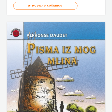
DODAJ U KOŠARICU
VERBUM
MATE
VORTO PALABRA
NAKLADA
ZNANJE
NEPTUN
NAKLADA
OCEANMORE
Naklada
Rocky
NAKLADA
SLAP
NAKLADA