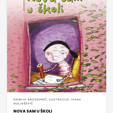
ODEON
OMEGA
LAN
Pearson
PLANET
ZOE
PLANETOPIJA
PLANJAX
KOMERC
KSENIJA GROZDANIĆ, ILUSTRACIJE: IVANA
POETIKA
GULJAŠEVIĆ
NOVA SAM U ŠKOLI
POPULUS