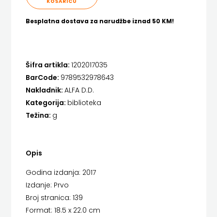
KOŠARICU
FIGULUS
HENA COM
Besplatna dostava za narudžbe iznad 50 KM!
FOKUS
Hrvatska sveučilišna naklada
KOMUNIKACIJE
JELENA ROZIĆ
Šifra artikla:
1202017035
FORUM
KATARINA ZRINSKI
BarCode:
9789532978643
FRAKTURA
KNJIGE NA ENGLESKOM JEZIKU
Nakladnik:
ALFA D.D.
Kategorija:
biblioteka
FRAM
KNJIŽEVNA ZAKLADA FRA GRGO MARTIĆ
Težina:
g
ZIRAL
KONCEPT IZADAVAŠTVO
GLAS
KONCEPT IZDAVAŠTVO
Opis
KONCILA
KRŠĆANSKA SADAŠNJOST
Godina izdanja: 2017
Izdanje: Prvo
KYRIOS
HARFA
Broj stranica: 139
LIJEPA RIJEČ
HD
Format: 18.5 x 22.0 cm