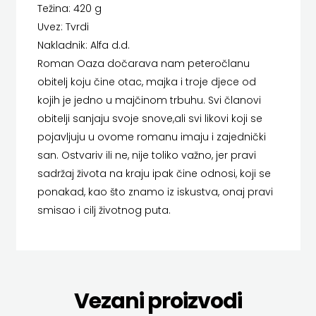
Težina: 420 g
LUMEN
HERCEG
Uvez: Tvrdi
MATICA HRVATSKA
Nakladnik: Alfa d.d.
STJEPAN
Roman Oaza dočarava nam peteročlanu
MLADINSKA KNJIGA
KOSAČA
obitelj koju čine otac, majka i troje djece od
kojih je jedno u majčinom trbuhu. Svi članovi
MOZAIK
HENA
obitelji sanjaju svoje snove,ali svi likovi koji se
MOZAIK KNJIGA
COM
pojavljuju u ovome romanu imaju i zajednički
san. Ostvariv ili ne, nije toliko važno, jer pravi
NAKLADA BEGEN
Hrvatska
sadržaj života na kraju ipak čine odnosi, koji se
NAKLADA BENEDIKTA
ponakad, kao što znamo iz iskustva, onaj pravi
sveučilišna
smisao i cilj životnog puta.
NAKLADA MATE
naklada
NAKLADA NEPTUN
JELENA
NAKLADA OCEANMORE
ROZIĆ
Vezani proizvodi
Naklada Rocky
KATARINA