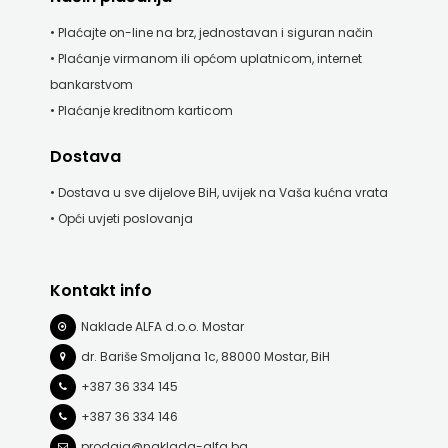
• Plaćajte on-line na brz, jednostavan i siguran način
• Plaćanje virmanom ili općom uplatnicom, internet
bankarstvom
• Plaćanje kreditnom karticom
Dostava
• Dostava u sve dijelove BiH, uvijek na Vaša kućna vrata
• Opći uvjeti poslovanja
Kontakt info
Naklade ALFA d.o.o. Mostar
dr. Bariše Smoljana 1c, 88000 Mostar, BiH
+387 36 334 145
+387 36 334 146
prodaja@naklada-alfa.ba