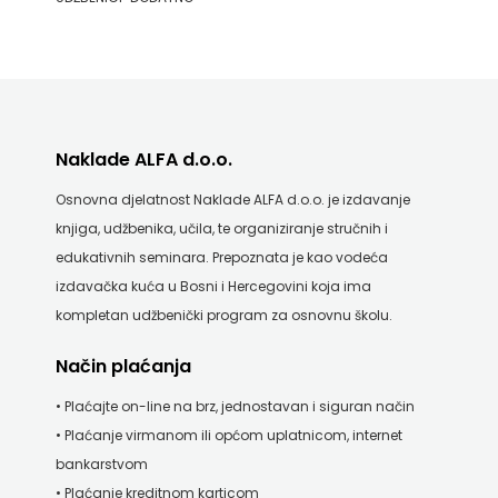
ZRINSKI
KNJIGE
NA
Naklade ALFA d.o.o.
ENGLESKOM
Osnovna djelatnost Naklade ALFA d.o.o. je izdavanje
JEZIKU
knjiga, udžbenika, učila, te organiziranje stručnih i
edukativnih seminara. Prepoznata je kao vodeća
KNJIŽEVNA
izdavačka kuća u Bosni i Hercegovini koja ima
kompletan udžbenički program za osnovnu školu.
ZAKLADA
Način plaćanja
FRA
• Plaćajte on-line na brz, jednostavan i siguran način
GRGO
• Plaćanje virmanom ili općom uplatnicom, internet
MARTIĆ
bankarstvom
• Plaćanje kreditnom karticom