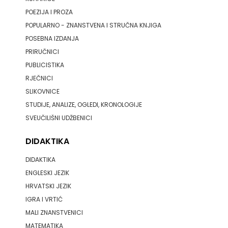
FIGULUS
POEZIJA I PROZA
POPULARNO - ZNANSTVENA I STRUČNA KNJIGA
FOKUS
POSEBNA IZDANJA
KOMUNIKACIJE
PRIRUČNICI
PUBLICISTIKA
FORUM
RJEČNICI
FRAKTURA
SLIKOVNICE
STUDIJE, ANALIZE, OGLEDI, KRONOLOGIJE
FRAM
SVEUČILIŠNI UDŽBENICI
ZIRAL
DIDAKTIKA
GLAS
DIDAKTIKA
ENGLESKI JEZIK
KONCILA
HRVATSKI JEZIK
HARFA
IGRA I VRTIĆ
MALI ZNANSTVENICI
HD
MATEMATIKA