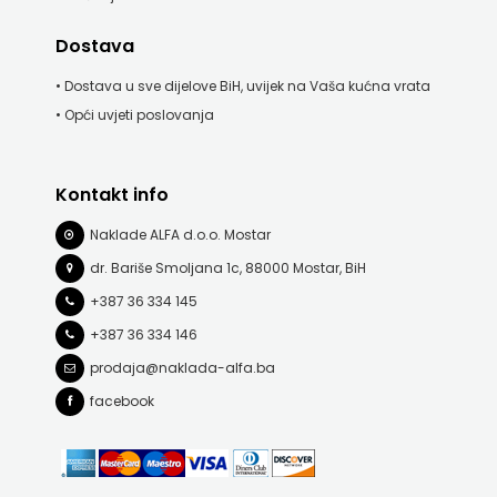
KONCEPT
Dostava
IZADAVAŠTVO
• Dostava u sve dijelove BiH, uvijek na Vaša kućna vrata
KONCEPT
• Opći uvjeti poslovanja
IZDAVAŠTVO
Kontakt info
KRŠĆANSKA
Naklade ALFA d.o.o. Mostar
SADAŠNJOST
dr. Bariše Smoljana 1c, 88000 Mostar, BiH
KYRIOS
+387 36 334 145
+387 36 334 146
LIJEPA
prodaja@naklada-alfa.ba
RIJEČ
facebook
LUMEN
MATICA