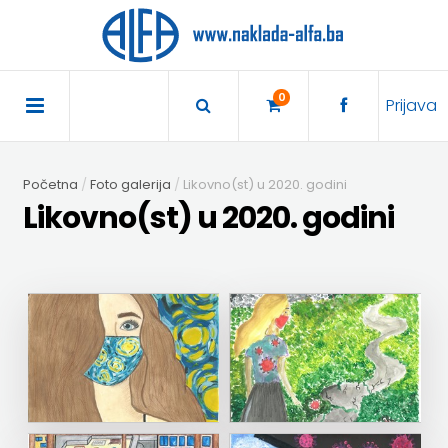
×
POČETNA
0
Prijava
AKCIJA
Početna
Foto galerija
Likovno(st) u 2020. godini
TRAJNO
Likovno(st) u 2020. godini
SNIŽENO
BIBLIOTEKA
DJEČJA
DIDAKTIKA
KNJIŽEVNOST
DIDAKTIKA
UDŽBENICI
KUHARICE
ENGLESKI
DODATNI
EXPRESS