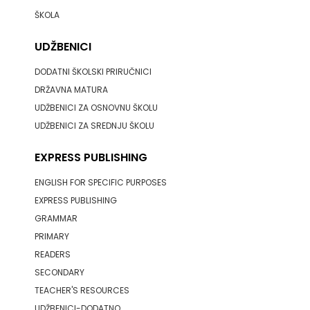
ŠKOLA
HERCEG
UDŽBENICI
STJEPAN
DODATNI ŠKOLSKI PRIRUČNICI
KOSAČA
DRŽAVNA MATURA
HENA
UDŽBENICI ZA OSNOVNU ŠKOLU
UDŽBENICI ZA SREDNJU ŠKOLU
COM
EXPRESS PUBLISHING
Hrvatska
ENGLISH FOR SPECIFIC PURPOSES
sveučilišna
EXPRESS PUBLISHING
GRAMMAR
naklada
PRIMARY
JELENA
READERS
SECONDARY
ROZIĆ
TEACHER'S RESOURCES
KATARINA
UDŽBENICI-DODATNO