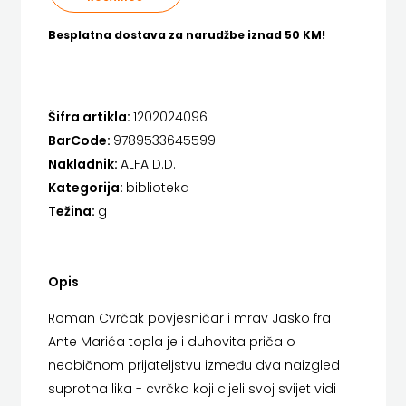
FIGULUS
HENA COM
Besplatna dostava za narudžbe iznad 50 KM!
FOKUS
Hrvatska sveučilišna naklada
KOMUNIKACIJE
JELENA ROZIĆ
Šifra artikla:
1202024096
FORUM
KATARINA ZRINSKI
BarCode:
9789533645599
FRAKTURA
Nakladnik:
ALFA D.D.
KNJIGE NA ENGLESKOM JEZIKU
Kategorija:
biblioteka
FRAM
KNJIŽEVNA ZAKLADA FRA GRGO MARTIĆ
Težina:
g
ZIRAL
KONCEPT IZADAVAŠTVO
GLAS
KONCEPT IZDAVAŠTVO
Opis
KONCILA
KRŠĆANSKA SADAŠNJOST
Roman Cvrčak povjesničar i mrav Jasko fra
Ante Marića topla je i duhovita priča o
KYRIOS
HARFA
neobičnom prijateljstvu između dva naizgled
suprotna lika - cvrčka koji cijeli svoj svijet vidi
LIJEPA RIJEČ
HD