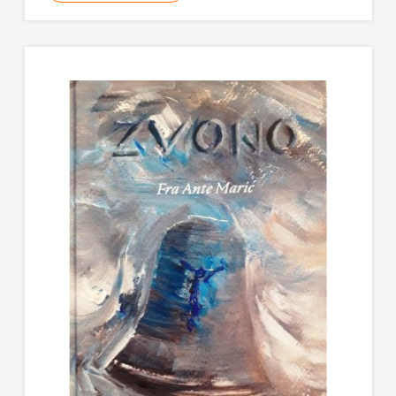
KNJIGA
Telegram
media
grupa
d.o.o.
TERAPIJA,
ZAGREB
Twins
Company
UDRUGA
GLUTEN