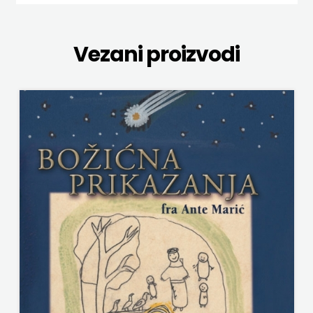
NAKLADA SLAP
ZRINSKI
NAKLADA SV.ANTUNA
Vezani proizvodi
KNJIGE
NAKLADA ULIKS
NA
NARODNA KNJIŽNICA HNŽ/K
ENGLESKOM
NAŠA DJECA
JEZIKU
NAŠA OGNJIŠTA
KNJIŽEVNA
NOVOTEKS
ZAKLADA
ODEON
FRA
OMEGA LAN
GRGO
Pearson
MARTIĆ
PLANET ZOE