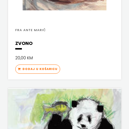
FREE
U
FRA ANTE MARIĆ
HNŽ
ZVONO
V.B.Z.
20,00 KM
VERBUM
DODAJ U KOŠARICU
VORTO
PALABRA
ZNANJE