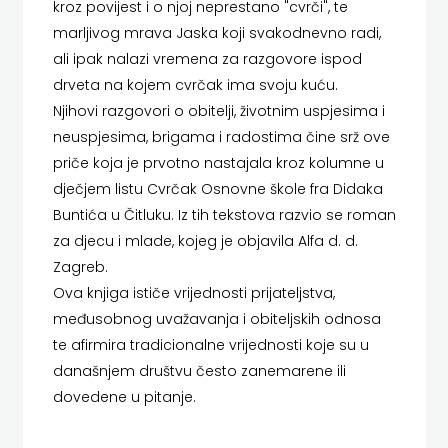
kroz povijest i o njoj neprestano "cvrči", te
LUMEN
HERCEG
marljivog mrava Jaska koji svakodnevno radi,
ali ipak nalazi vremena za razgovore ispod
MATICA HRVATSKA
STJEPAN
drveta na kojem cvrčak ima svoju kuću.
MLADINSKA KNJIGA
KOSAČA
Njihovi razgovori o obitelji, životnim uspjesima i
neuspjesima, brigama i radostima čine srž ove
MOZAIK
HENA
priče koja je prvotno nastajala kroz kolumne u
MOZAIK KNJIGA
dječjem listu Cvrčak Osnovne škole fra Didaka
COM
Buntića u Čitluku. Iz tih tekstova razvio se roman
NAKLADA BEGEN
Hrvatska
za djecu i mlade, kojeg je objavila Alfa d. d.
Zagreb.
NAKLADA BENEDIKTA
sveučilišna
Ova knjiga ističe vrijednosti prijateljstva,
NAKLADA MATE
međusobnog uvažavanja i obiteljskih odnosa
naklada
te afirmira tradicionalne vrijednosti koje su u
NAKLADA NEPTUN
JELENA
današnjem društvu često zanemarene ili
NAKLADA OCEANMORE
dovedene u pitanje.
ROZIĆ
Naklada Rocky
KATARINA