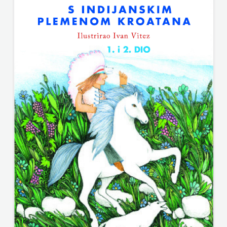
ODEON
OMEGA
LAN
Pearson
PLANET
ZOE
PLANETOPIJA
PLANJAX
KOMERC
POETIKA
POPULUS