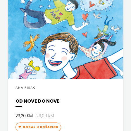
j.d.o.o.
SONJA
ŠKOBIĆ
STEP
BY
STEP
STILUS
ANA PISAC
SYNOPSIS
OD NOVE DO NOVE
ŠARENI
DUĆAN
23,20 KM
29,00 KM
ŠKOLSKA
DODAJ U KOŠARICU