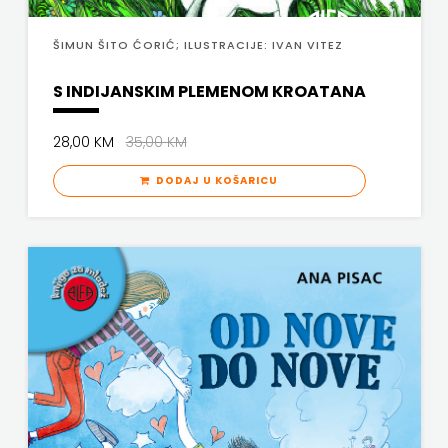
PROFIL
ŠIMUN ŠITO ĆORIĆ; ILUSTRACIJE: IVAN VITEZ
PULS
S INDIJANSKIM PLEMENOM KROATANA
RADIOTELEVIZIJA
28,00 KM
35,00 KM
HERCEG-
DODAJ U KOŠARICU
BOSNE
ROCKMARK
SALESIANA
SANDORF
Scriptura
media