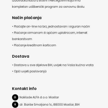
izdavačka kuća u Bosni i Hercegovini koja ima
kompletan udžbenički program za osnovnu školu.
Način plaćanja
• Plaćajte on-line na brz, jednostavan i siguran način
• Plaćanje virmanom ili općom uplatnicom, internet
bankarstvom
• Plaćanje kreditnom karticom
Dostava
• Dostava u sve dijelove BiH, uvijek na Vaša kućna vrata
• Opći uvjeti poslovanja
Kontakt info
Naklade ALFA d.o.o. Mostar
dr. Bariše Smoljana 1c, 88000 Mostar, BiH