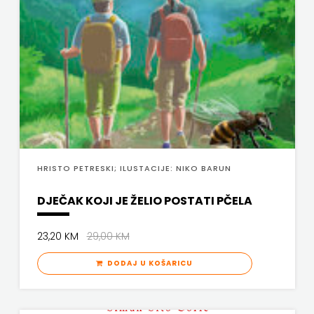
SV.ANTUNA
NAKLADA
ULIKS
NARODNA
KNJIŽNICA
HNŽ/K
HRISTO PETRESKI; ILUSTACIJE: NIKO BARUN
NAŠA
DJEČAK KOJI JE ŽELIO POSTATI PČELA
DJECA
23,20 KM
29,00 KM
NAŠA
DODAJ U KOŠARICU
OGNJIŠTA
NOVOTEKS