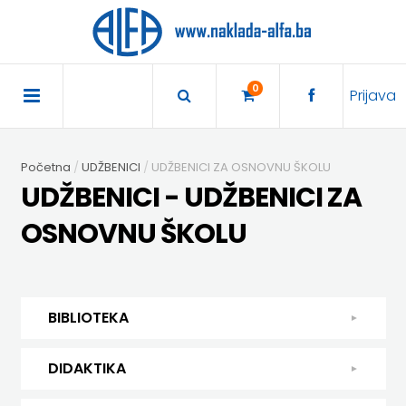
×
POČETNA
0
Prijava
AKCIJA
Početna
UDŽBENICI
UDŽBENICI ZA OSNOVNU ŠKOLU
TRAJNO
UDŽBENICI - UDŽBENICI ZA
SNIŽENO
OSNOVNU ŠKOLU
BIBLIOTEKA
DJEČJA
DIDAKTIKA
BIBLIOTEKA
KNJIŽEVNOST
DIDAKTIKA
UDŽBENICI
DJEČJA KNJIŽEVNOST
DIDAKTIKA
KUHARICE
ENGLESKI
KUHARICE
DODATNI
EXPRESS