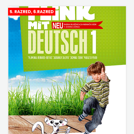
HARFA
HERCEG
5. RAZRED, 6.RAZRED
HD HERCEG STJEPAN KOSAČA
STJEPAN
HENA COM
KOSAČA
Hrvatska sveučilišna naklada
HENA
JELENA ROZIĆ
COM
KATARINA ZRINSKI
Hrvatska
KNJIGE NA ENGLESKOM JEZIKU
sveučilišna
KNJIŽEVNA ZAKLADA FRA GRGO MARTIĆ
naklada
KONCEPT IZADAVAŠTVO
JELENA
KONCEPT IZDAVAŠTVO
ROZIĆ
KRŠĆANSKA SADAŠNJOST
KATARINA