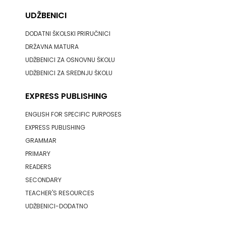
SV.ANTUNA
UDŽBENICI
UDRUGA GLUTEN FREE U HNŽ
NAKLADA
DODATNI ŠKOLSKI PRIRUČNICI
V.B.Z.
DRŽAVNA MATURA
ULIKS
VERBUM
UDŽBENICI ZA OSNOVNU ŠKOLU
NARODNA
UDŽBENICI ZA SREDNJU ŠKOLU
VORTO PALABRA
KNJIŽNICA
EXPRESS PUBLISHING
ZNANJE
HNŽ/K
ENGLISH FOR SPECIFIC PURPOSES
EXPRESS PUBLISHING
NAŠA
GRAMMAR
DJECA
PRIMARY
READERS
NAŠA
SECONDARY
TEACHER'S RESOURCES
OGNJIŠTA
UDŽBENICI-DODATNO
NOVOTEKS