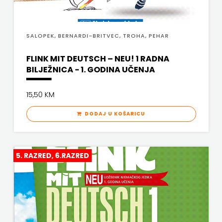
KYRIOS
ZRINSKI
LIJEPA RIJEČ
SALOPEK, BERNARDI-BRITVEC, TROHA, PEHAR
KNJIGE
LUMEN
FLINK MIT DEUTSCH – NEU! 1 RADNA
NA
BILJEŽNICA - 1. GODINA UČENJA
MATICA HRVATSKA
ENGLESKOM
MLADINSKA KNJIGA
15,50 KM
JEZIKU
MOZAIK
DODAJ U KOŠARICU
KNJIŽEVNA
MOZAIK KNJIGA
ZAKLADA
NAKLADA BEGEN
5. RAZRED, 6.RAZRED
FRA
NAKLADA BENEDIKTA
GRGO
NAKLADA MATE
MARTIĆ
NAKLADA NEPTUN