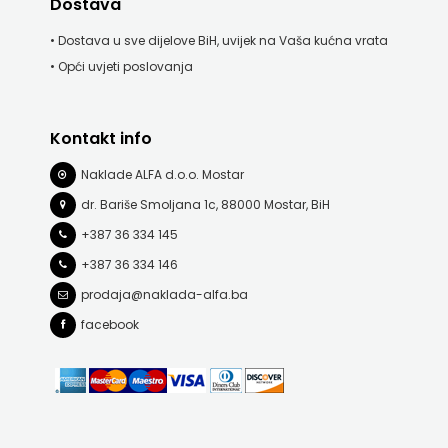
Dostava
PROFIL
• Dostava u sve dijelove BiH, uvijek na Vaša kućna vrata
• Opći uvjeti poslovanja
PULS
RADIOTELEVIZIJA
Kontakt info
HERCEG-
Naklade ALFA d.o.o. Mostar
dr. Bariše Smoljana 1c, 88000 Mostar, BiH
BOSNE
+387 36 334 145
ROCKMARK
+387 36 334 146
SALESIANA
prodaja@naklada-alfa.ba
facebook
SANDORF
Scriptura
media