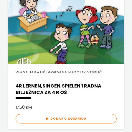
FIGULUS
ČITAJ KNJIGU
FOKUS
DETECTA
KOMUNIKACIJE
DRUGI NAKLADNICI
FORUM
EGMONT
FRAKTURA
EVENIO
FIGULUS
FRAM
VLADA JAGATIĆ, GORDANA MATOLEK VESELIĆ
FOKUS KOMUNIKACIJE
ZIRAL
4R LERNEN,SINGEN,SPIELEN 1 RADNA
FORUM
GLAS
BILJEŽNICA ZA 4 R OŠ
FRAKTURA
KONCILA
17,50 KM
FRAM ZIRAL
HARFA
DODAJ U KOŠARICU
GLAS KONCILA
HD