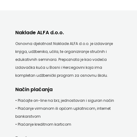
ODEON
OMEGA
Naklade ALFA d.o.o.
LAN
Osnovna djelatnost Naklade ALFA d.o.o. je izdavanje
Pearson
knjiga, udžbenika, učila, te organiziranje stručnih i
PLANET
edukativnih seminara. Prepoznata je kao vodeća
izdavačka kuća u Bosni i Hercegovini koja ima
ZOE
kompletan udžbenički program za osnovnu školu.
PLANETOPIJA
Način plaćanja
PLANJAX
• Plaćajte on-line na brz, jednostavan i siguran način
• Plaćanje virmanom ili općom uplatnicom, internet
KOMERC
bankarstvom
POETIKA
• Plaćanje kreditnom karticom
POPULUS