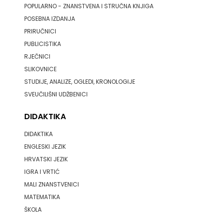
POPULARNO - ZNANSTVENA I STRUČNA KNJIGA
SANDORF
MATE
POSEBNA IZDANJA
PRIRUČNICI
Scriptura media j.d.o.o.
NAKLADA
PUBLICISTIKA
SONJA ŠKOBIĆ
RJEČNICI
NEPTUN
SLIKOVNICE
STEP BY STEP
NAKLADA
STUDIJE, ANALIZE, OGLEDI, KRONOLOGIJE
STILUS
SVEUČILIŠNI UDŽBENICI
OCEANMORE
SYNOPSIS
DIDAKTIKA
Naklada
ŠARENI DUĆAN
DIDAKTIKA
Rocky
ENGLESKI JEZIK
ŠKOLSKA KNJIGA
HRVATSKI JEZIK
NAKLADA
IGRA I VRTIĆ
Telegram media grupa d.o.o.
SLAP
MALI ZNANSTVENICI
TERAPIJA, ZAGREB
MATEMATIKA
NAKLADA
ŠKOLA
Twins Company